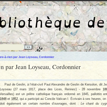
La bibliothèqu
re-à-rien par Jean Loyseau, Cordonnier
n par Jean Loyseau, Cordonnier
Paul de Geslin, à l’état-civil Paul Alexandre de Geslin de Kersolon, dit J
Loyseau (27 mars 1817, place des Lices, Rennes1 - 28 novembre
18
Versailles) est un prêtre catholique français ordonné en 1845, pallottin en
1848
et
1852
, qui a participé au Concile Vatican I. Écrivain à ses heures, on 
doit également un certain nombre d’ouvrages, dont :
Le chant du cygn