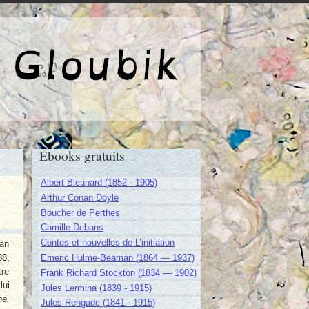
e de Gloubik
Ebooks gratuits
Albert Bleunard (1852 - 1905)
Arthur Conan Doyle
Boucher de Perthes
Camille Debans
Contes et nouvelles de L’initiation
ean
88
,
Emeric Hulme-Beaman (1864 — 1937)
tre
Frank Richard Stockton (1834 — 1902)
lui
Jules Lermina (1839 - 1915)
e,
Jules Rengade (1841 - 1915)