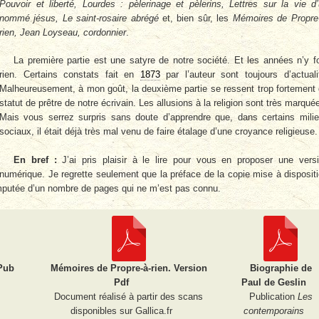
Pouvoir et liberté, Lourdes : pèlerinage et pèlerins, Lettres sur la vie d
nommé jésus, Le saint-rosaire abrégé
et, bien sûr, les
Mémoires de Propre
rien, Jean Loyseau, cordonnier
.
La première partie est une satyre de notre société. Et les années n’y f
rien. Certains constats fait en
1873
par l’auteur sont toujours d’actuali
Malheureusement, à mon goût, la deuxième partie se ressent trop fortement
statut de prêtre de notre écrivain. Les allusions à la religion sont très marqué
Mais vous serrez surpris sans doute d’apprendre que, dans certains mili
sociaux, il était déjà très mal venu de faire étalage d’une croyance religieuse.
En bref :
J’ai pris plaisir à le lire pour vous en proposer une vers
numérique. Je regrette seulement que la préface de la copie mise à disposit
amputée d’un nombre de pages qui ne m’est pas connu.
Pub
Mémoires de Propre-à-rien. Version
Biographie de
Pdf
Paul de Geslin
Document réalisé à partir des scans
Publication
Les
disponibles sur Gallica.fr
contemporains