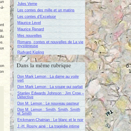
’un
Jules Verne
-à-
Les contes des mille et un matins
Les contes d’Excelsior
Maurice Level
ont
Maurice Renard
té.
Mes nouvelles
 du
Romans, contes et nouvelles de La vie
es.
mystérieuse
eux
Rudyard Kipling
Dans la même rubrique
ion
ion
Don Mark Lemon : La dame au voile
vert
Don Mark Lemon : La soupe qui parlait
Stanley Edwards Johnson : Jim Crow –
Détective
Don M. Lemon : Le nouveau pasteur
Don M. Lemon : Smith, Smith, Smith
et Smith
Erckmann-Chatrian : Le blanc et le noir
J.-H. Rosny ainé : La tragédie intime