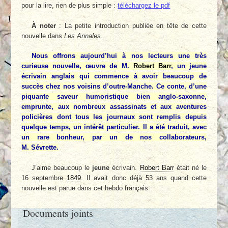
pour la lire, rien de plus simple :
téléchargez le pdf
À noter
: La petite introduction publiée en tête de cette
nouvelle dans
Les Annales
.
Nous offrons aujourd’hui à nos lecteurs une très
curieuse nouvelle, œuvre de M.
Robert Barr
, un
jeune
écrivain anglais qui commence à avoir beaucoup de
succès chez nos voisins d’outre-Manche. Ce conte, d’une
piquante saveur humoristique bien anglo-saxonne,
emprunte, aux nombreux assassinats et aux aventures
policières dont tous les journaux sont remplis depuis
quelque temps, un intérêt particulier. Il a été traduit, avec
un rare bonheur, par un de nos collaborateurs,
M. Sévrette.
J’aime beaucoup le
jeune
écrivain.
Robert Barr
était né le
16 septembre
1849
. Il avait donc déjà 53 ans quand cette
nouvelle est parue dans cet hebdo français.
Documents joints