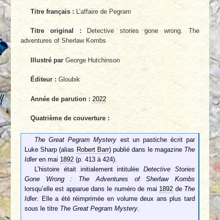
Titre français :
L’affaire de Pegram
Titre original :
Detective stories gone wrong. The
adventures of Sherlaw Kombs
Illustré par
George Hutchinson
Éditeur :
Gloubik
Année de parution :
2022
Quatrième de couverture :
The Great Pegram Mystery
est un pastiche écrit par
Luke Sharp (alias
Robert Barr
) publié dans le magazine
The
Idler
en mai
1892
(p. 413 à 424).
L’histoire était initialement intitulée
Detective Stories
Gone Wrong : The Adventures of Sherlaw Kombs
lorsqu’elle est apparue dans le numéro de mai
1892
de
The
Idler
. Elle a été réimprimée en volume deux ans plus tard
sous le titre
The Great Pegram Mystery
.