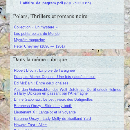
l_affaire_de_pegram.pdf
(
PDF
-
532.3 kio
)
Polars, Thrillers et romans noirs
Collection « Un mystère »
Les petits polars du Monde
Mystère-magazine
Peter Cheyney (1896 — 1951)
Dans la même rubrique
Robert Bloch : La proie de l’araignée
François-Michel Dupont : Une fois passé le seuil
Ed McBain : Entre deux chaises
Aus den Geheimakten des Welt-Detektivs. De Sherlock Holmes
à Harry Dickson en passant par l’Allemagne
Émile Gaboriau : Le petit vieux des Batignolles
Baroness Orczy : Skin o’ my tooth
Lieutenant X : Langelot et la voyante
Baronne Orczy : Lady Molly de Scotland Yard
Howard Fast : Alice