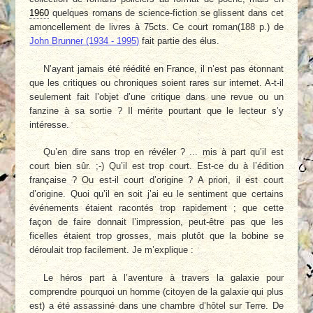
1960
quelques romans de science-fiction se glissent dans cet
amoncellement de livres à 75cts. Ce court roman(188 p.) de
John Brunner (1934 - 1995)
fait partie des élus.
N’ayant jamais été réédité en France, il n’est pas étonnant
que les critiques ou chroniques soient rares sur internet. A-t-il
seulement fait l’objet d’une critique dans une revue ou un
fanzine à sa sortie ? Il mérite pourtant que le lecteur s’y
intéresse.
Qu’en dire sans trop en révéler ? ... mis à part qu’il est
court bien sûr. ;-) Qu’il est trop court. Est-ce du à l’édition
française ? Ou est-il court d’origine ? A priori, il est court
d’origine. Quoi qu’il en soit j’ai eu le sentiment que certains
événements étaient racontés trop rapidement ; que cette
façon de faire donnait l’impression, peut-être pas que les
ficelles étaient trop grosses, mais plutôt que la bobine se
déroulait trop facilement. Je m’explique :
Le héros part à l’aventure à travers la galaxie pour
comprendre pourquoi un homme (citoyen de la galaxie qui plus
est) a été assassiné dans une chambre d’hôtel sur Terre. De