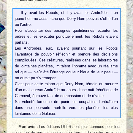
Il y avait les Robots, et il y avait les Androïdes : un
jeune homme aussi riche que Derry Horn pouvait s’offrir l’un
ou l’autre.
Pour s’acquitter des besognes quotidiennes, écouter les
ordres et les exécuter ponctuellement, les Robots étaient
parfaits.
Les Androïdes, eux, avaient pourtant sur les Robots
l’avantage de pouvoir réfléchir et prendre des décisions
compliquées. Ces créatures, réalisées dans les laboratoires
de lointaines planètes, imitaient l’homme avec un réalisme
tel que — n’eût été l’étrange couleur bleue de leur peau —
on aurait pu s’y tromper.
C’est pour cette raison que Derry Horn, témoin du meurtre
d’un malheureux Androïde au cours d’une nuit frénétique de
Carnaval, éprouve tant de compassion et de révolte.
Sa volonté farouche de punir les coupables l’entraînera
dans une poursuite mortelle vers les planètes les plus
lointaines de la Galaxie.
Mon avis :
Les éditions DITIS sont plus connues pour leur
collection de romans policiers au format de poche, mais en