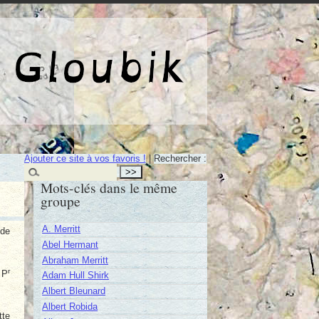
e de Gloubik
Ajouter ce site à vos favoris !
|
Rechercher :
Mots-clés dans le même
groupe
A. Merritt
 de
Abel Hermant
Abraham Merritt
r
 P
Adam Hull Shirk
Albert Bleunard
Albert Robida
tte