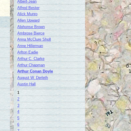
Albert-Jean
Alfred Bester
Alick Munro
Allen Upward
Alphonse Brown
Ambrose Bierce
Anna McClure Sholl
Anne Hillerman
Arlton Eadie
Arthur C. Clarke
Arthur Chapman
Arthur Conan Doyle
August W. Derleth
Austin Hall
1
2
3
4
5
6
7