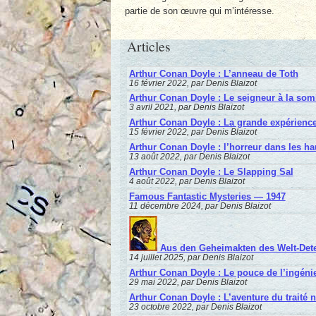
partie de son œuvre qui m’intéresse.
Articles
Arthur Conan Doyle : L’anneau de Toth
16 février 2022, par Denis Blaizot
Arthur Conan Doyle : Le seigneur à la som
3 avril 2021, par Denis Blaizot
Arthur Conan Doyle : La grande expérience
15 février 2022, par Denis Blaizot
Arthur Conan Doyle : l’horreur dans les ha
13 août 2022, par Denis Blaizot
Arthur Conan Doyle : Le Slapping Sal
4 août 2022, par Denis Blaizot
Famous Fantastic Mysteries — 1947
11 décembre 2024, par Denis Blaizot
Aus den Geheimakten des Welt-Detek
14 juillet 2025, par Denis Blaizot
Arthur Conan Doyle : Le pouce de l’ingéni
29 mai 2022, par Denis Blaizot
Arthur Conan Doyle : L’aventure du traité n
23 octobre 2022, par Denis Blaizot