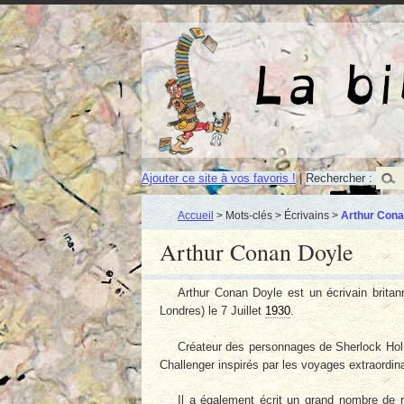
Ajouter ce site à vos favoris !
|
Rechercher :
Accueil
> Mots-clés > Écrivains >
Arthur Cona
Arthur Conan Doyle
Arthur Conan Doyle est un écrivain brit
Londres) le 7 Juillet
1930
.
Créateur des personnages de Sherlock Ho
Challenger inspirés par les voyages extraordin
Il a également écrit un grand nombre de r