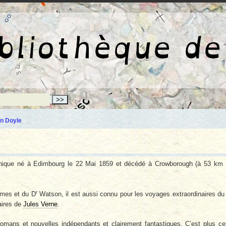
La bibliothèqu
n Doyle
annique né à Edimbourg le 22 Mai 1859 et décédé à Crowborough (à 53 km
r
lmes et du D
Watson, il est aussi connu pour les voyages extraordinaires du
aires de
Jules Verne
.
omans et nouvelles indépendants et clairement fantastiques. C’est plus ce