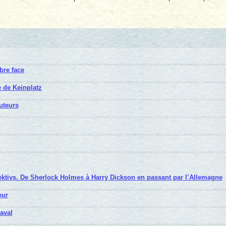
bre face
 de Keinplatz
uteurs
tivs. De Sherlock Holmes à Harry Dickson en passant par l’Allemagne
eur
aval