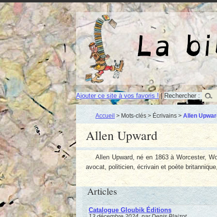
Ajouter ce site à vos favoris !
|
Rechercher :
Accueil
> Mots-clés > Écrivains >
Allen Upwar
Allen Upward
Allen Upward, né en 1863 à Worcester, Wo
avocat, politicien, écrivain et poète britanniq
Articles
Catalogue Gloubik Éditions
13 décembre 2024, par Denis Blaizot