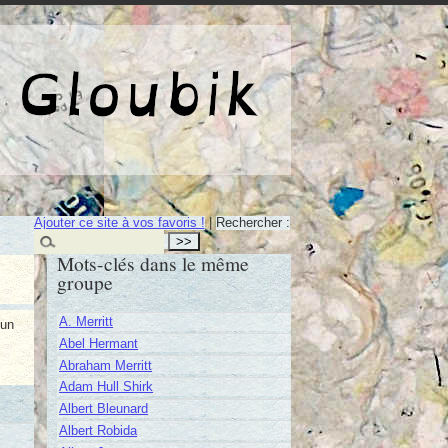
e de Gloubik
Ajouter ce site à vos favoris !
|
Rechercher :
Mots-clés dans le même
groupe
A. Merritt
 un
Abel Hermant
Abraham Merritt
Adam Hull Shirk
Albert Bleunard
Albert Robida