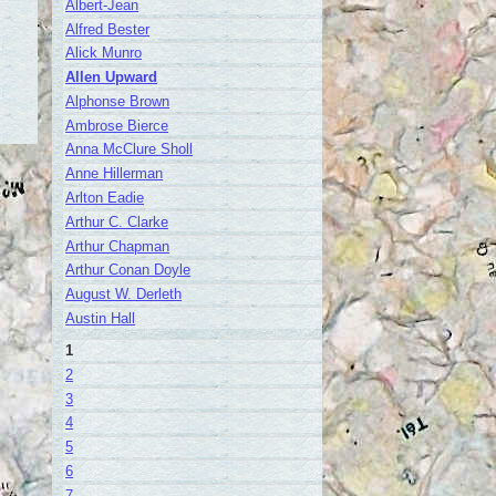
Albert-Jean
Alfred Bester
Alick Munro
Allen Upward
Alphonse Brown
Ambrose Bierce
Anna McClure Sholl
Anne Hillerman
Arlton Eadie
Arthur C. Clarke
Arthur Chapman
Arthur Conan Doyle
August W. Derleth
Austin Hall
1
2
3
4
5
6
7