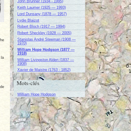
John Brunner (1934 - 1995)
Keith Laumer (1925 — 1993)
Lord Dunsany (1878 — 1957)
Lydie Blaizot
Robert Bloch (1917 — 1994)
Robert Sheckley (1928 — 2005)
Stanislas André Steeman (1908 —
The
1970)
William Hope Hodgson (1877 —
1918)
 la
William Livingston Alden (1837 —
1908)
Xavier de Maistre (1763 - 1852)
Mots-clés
 de
William Hope Hodgson