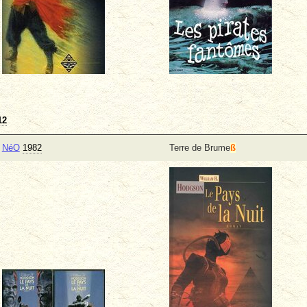
12
NéO
1982
Terre de Brume
ß