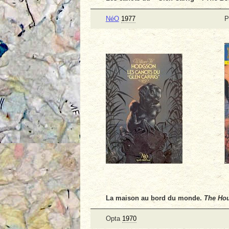
NéO
1977
P
La maison au bord du monde
.
The Hou
Opta
1970