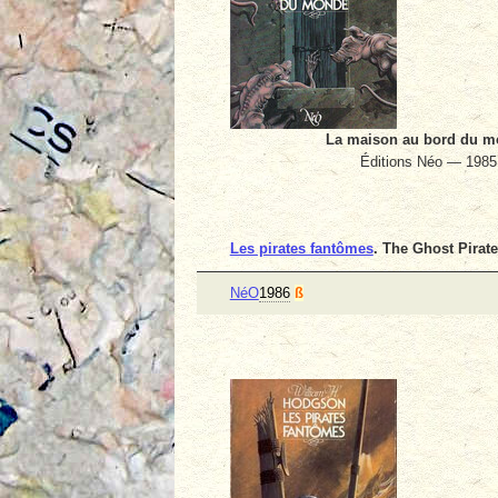
La maison au bord du 
Éditions Néo — 1985
Les pirates fantômes
. The Ghost Pirat
NéO
1986
ß