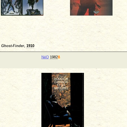
e Ghost-Finder
,
1910
NéO
1982
ß