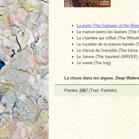
La porte (The Gateway of the Mons
La maison parmi les lauriers (The
La chambre qui sifflait (The Whist
Le mystère de la maison hantée (T
Le cheval de l’invisible (The horse 
Le Jarvee (The haunted JARVEE)
Le verrat (The hog)
La chose dans les algues.
Deep Water
Planète
1967
(Trad. Partielle)