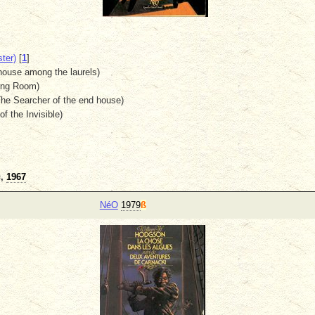
ter)
[
1
]
 house among the laurels)
ling Room)
he Searcher of the end house)
of the Invisible)
s
,
1967
NéO
1979
ß