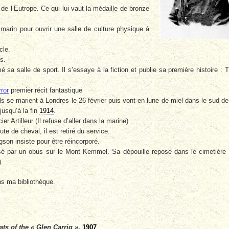
de l’Eutrope. Ce qui lui vaut la médaille de bronze
marin pour ouvrir une salle de culture physique à
cle.
s.
 sa salle de sport. Il s’essaye à la fiction et publie sa première histoire : 
rror
premier récit fantastique
s se marient à Londres le 26 février puis vont en lune de miel dans le sud de
jusqu’à la fin
1914
.
ier Artilleur (Il refuse d’aller dans la marine)
te de cheval, il est retiré du service.
son insiste pour être réincorporé.
sé par un obus sur le Mont Kemmel. Sa dépouille repose dans le cimetière
)
s ma bibliothèque.
ts of the « Glen Carrig »
,
1907