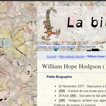
Ajouter ce site à vos favoris !
|
Rechercher :
Accueil
>
Mes auteurs favoris
>
William Hope
William Hope Hodgson 
Petite Biographie
15 Novembre 1877 : Naissance à 
1885
: S’enfuit de son école pour 
28 Août
1891
: Son père le fait a
1895
: Hodgson achève son appre
d’officier de marine à Liverpool.