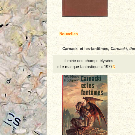
Nouvelles
Carnacki et les fantômes,
Carnacki, th
Librairie des champs-élysées
«
Le masque
fantastique »
1977
ß