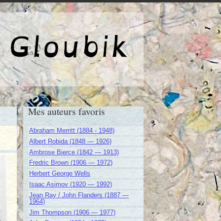
e de Gloubik
Mes auteurs favoris
Abraham Merritt (1884 - 1948)
Albert Robida (1848 — 1926)
Ambrose Bierce (1842 — 1913)
Fredric Brown (1906 — 1972)
Herbert George Wells
Isaac Asimov (1920 — 1992)
Jean Ray / John Flanders (1887 —
1964)
Jim Thompson (1906 — 1977)