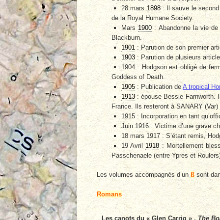
28 mars
1898
: Il sauve le second 
de la Royal Humane Society.
Mars
1900
: Abandonne la vie de 
Blackburn.
1901
: Parution de son premier arti
1903
: Parution de plusieurs article
1904 : Hodgson est obligé de fermé
Goddess of Death.
1905
: Publication de
A tropical Ho
1913
: épouse Bessie Farnworth. Il
France. Ils resteront à SANARY (Var) 
1915 : Incorporation en tant qu’offic
Juin 1916 : Victime d’une grave chu
18 mars 1917 : S’étant remis, Hodg
19 Avril
1918
: Mortellement bles
Passchenaele (entre Ypres et Roulers
Les volumes accompagnés d’un
ß
sont dan
Romans
Les canots du « Glen Carrig »
.
The Boa