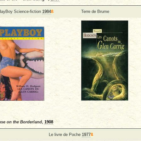
layBoy Science-fiction
1984
ß
Terre de Brume
se on the Borderland
,
1908
Le livre de Poche
1977
ß