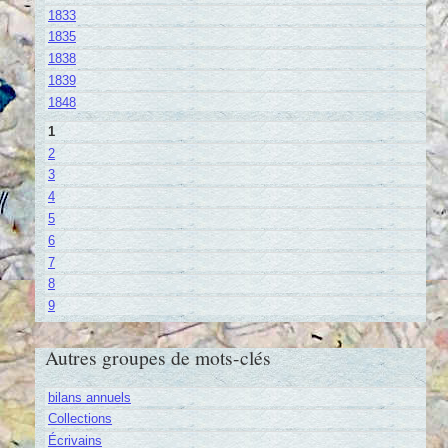
1833
1835
1838
1839
1848
1
2
3
4
5
6
7
8
9
Autres groupes de mots-clés
bilans annuels
Collections
Écrivains