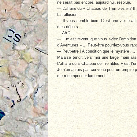
ne serait pas encore, aujourd’hui, résolue.
— L’affaire du « Château de Trembles » ? Il
fait allusion...
— Il vous semble bien. C’est une vieille affa
mes débuts.
— Ah ?
— Il m’est revenu que vous aviez l’ambition
d’Aventures » ... Peut-être pourriez-vous rapp
— Peut-être ! A condition que le mystère ....
Malaise tendit vers moi une large main rass
L’affaire du « Château de Trembles » est l’un
Je n’en aurais pas convenu pour un empire pe
me récompenser largement...