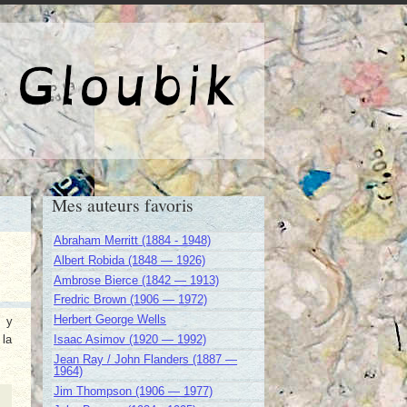
e de Gloubik
Mes auteurs favoris
Abraham Merritt (1884 - 1948)
Albert Robida (1848 — 1926)
Ambrose Bierce (1842 — 1913)
Fredric Brown (1906 — 1972)
Herbert George Wells
s y
 la
Isaac Asimov (1920 — 1992)
Jean Ray / John Flanders (1887 —
1964)
Jim Thompson (1906 — 1977)