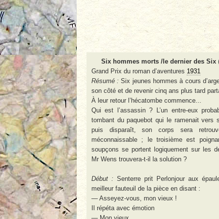
Six hommes morts /le dernier des Six
Grand Prix du roman d’aventures
1931
Résumé :
Six jeunes hommes à cours d’arge
son côté et de revenir cinq ans plus tard part
À leur retour l’hécatombe commence...
Qui est l’assassin ? L’un entre-eux prob
tombant du paquebot qui le ramenait vers s
puis disparaît, son corps sera retrou
méconnaissable ; le troisième est poigna
soupçons se portent logiquement sur les de
Mr Wens trouvera-t-il la solution ?
Début :
Senterre prit Perlonjour aux épaules
meilleur fauteuil de la pièce en disant :
— Asseyez-vous, mon vieux !
Il répéta avec émotion
— Mon vieux ...