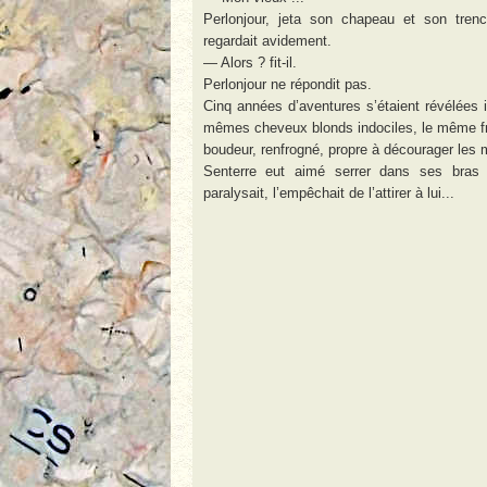
Perlonjour, jeta son chapeau et son trench
regardait avidement.
— Alors ? fit-il.
Perlonjour ne répondit pas.
Cinq années d’aventures s’étaient révélées imp
mêmes cheveux blonds indociles, le même fron
boudeur, renfrogné, propre à décourager les m
Senterre eut aimé serrer dans ses bras 
paralysait, l’empêchait de l’attirer à lui...