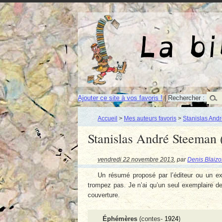
Ajouter ce site à vos favoris !
|
Rechercher :
Accueil
>
Mes auteurs favoris
>
Stanislas And
Stanislas André Steeman
vendredi 22 novembre 2013
,
par
Denis Blaizo
Un résumé proposé par l’éditeur ou un e
trompez pas. Je n’ai qu’un seul exemplaire de
couverture.
Éphémères
(contes-
1924
)