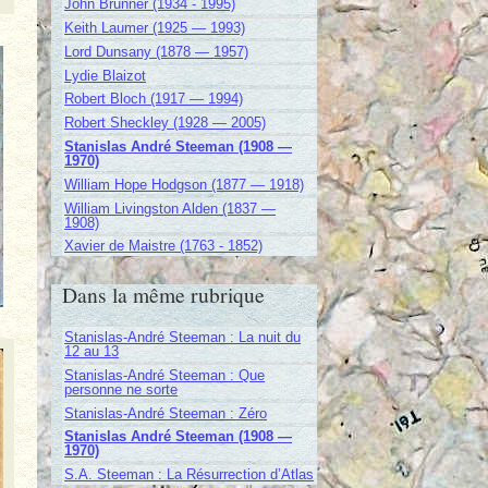
John Brunner (1934 - 1995)
Keith Laumer (1925 — 1993)
Lord Dunsany (1878 — 1957)
Lydie Blaizot
Robert Bloch (1917 — 1994)
Robert Sheckley (1928 — 2005)
Stanislas André Steeman (1908 —
1970)
William Hope Hodgson (1877 — 1918)
William Livingston Alden (1837 —
1908)
Xavier de Maistre (1763 - 1852)
Dans la même rubrique
Stanislas-André Steeman : La nuit du
12 au 13
Stanislas-André Steeman : Que
personne ne sorte
Stanislas-André Steeman : Zéro
Stanislas André Steeman (1908 —
1970)
S.A. Steeman : La Résurrection d’Atlas