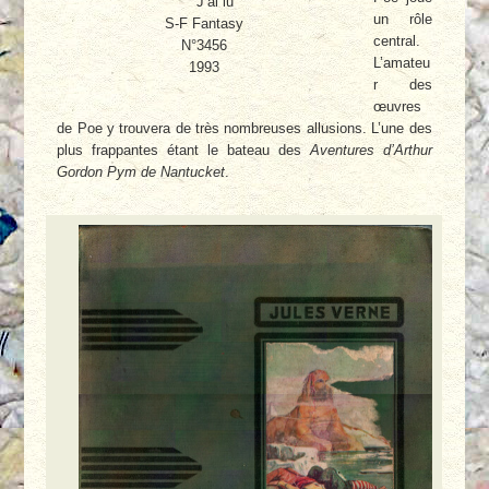
J’ai lu
un rôle
S-F Fantasy
central.
N°3456
L’amateu
1993
r des
œuvres
de Poe y trouvera de très nombreuses allusions. L’une des
plus frappantes étant le bateau des
Aventures d’Arthur
Gordon Pym de Nantucket
.