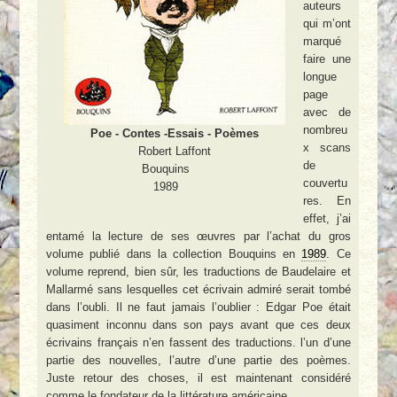
auteurs
qui m’ont
marqué
faire une
longue
page
avec de
nombreu
Poe - Contes -Essais - Poèmes
x scans
Robert Laffont
de
Bouquins
couvertu
1989
res. En
effet, j’ai
entamé la lecture de ses œuvres par l’achat du gros
volume publié dans la collection Bouquins en
1989
. Ce
volume reprend, bien sûr, les traductions de Baudelaire et
Mallarmé sans lesquelles cet écrivain admiré serait tombé
dans l’oubli. Il ne faut jamais l’oublier : Edgar Poe était
quasiment inconnu dans son pays avant que ces deux
écrivains français n’en fassent des traductions. l’un d’une
partie des nouvelles, l’autre d’une partie des poèmes.
Juste retour des choses, il est maintenant considéré
comme le fondateur de la littérature américaine.