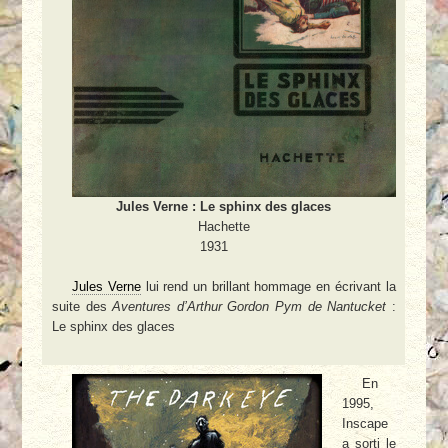
Jules Verne : Le sphinx des glaces
Hachette
1931
Jules Verne
lui rend un brillant hommage en écrivant la
suite des
Aventures d’Arthur Gordon Pym de Nantucket
:
Le sphinx des glaces
En
1995,
Inscape
a sorti le