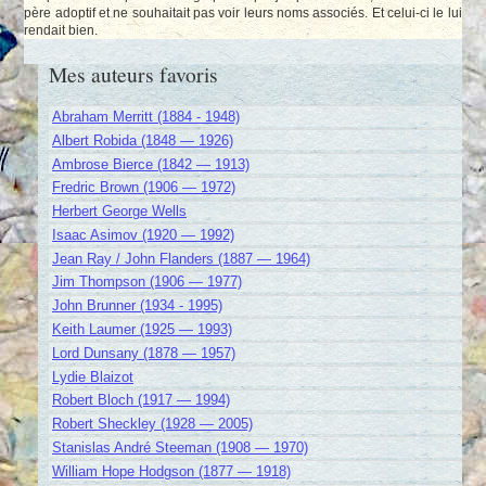
père adoptif et ne souhaitait pas voir leurs noms associés. Et celui-ci le lui
rendait bien.
Mes auteurs favoris
Abraham Merritt (1884 - 1948)
Albert Robida (1848 — 1926)
Ambrose Bierce (1842 — 1913)
Fredric Brown (1906 — 1972)
Herbert George Wells
Isaac Asimov (1920 — 1992)
Jean Ray / John Flanders (1887 — 1964)
Jim Thompson (1906 — 1977)
John Brunner (1934 - 1995)
Keith Laumer (1925 — 1993)
Lord Dunsany (1878 — 1957)
Lydie Blaizot
Robert Bloch (1917 — 1994)
Robert Sheckley (1928 — 2005)
Stanislas André Steeman (1908 — 1970)
William Hope Hodgson (1877 — 1918)