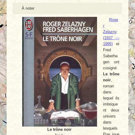
À noter
Roge
r
Zelazny
(1937 —
1995)
et
Fred
Saberha
gen ont
cosigné
Le trône
noir
,
roman
dans
lequel ils
imbrique
nt deux
univers
dans
lesquels
Le trône noir
Poe joue