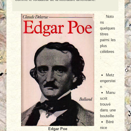
Noto
ns
quelques
titres
parmi les
plus
célèbres
:
Metz
engerstei
n
Manu
scrit
trouvé
dans une
bouteille
Béré
nice
Edgar Poe