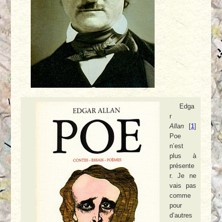
Edga
r
Allan
[
1
]
Poe
n’est
plus à
présente
r. Je ne
vais pas
comme
pour
d’autres