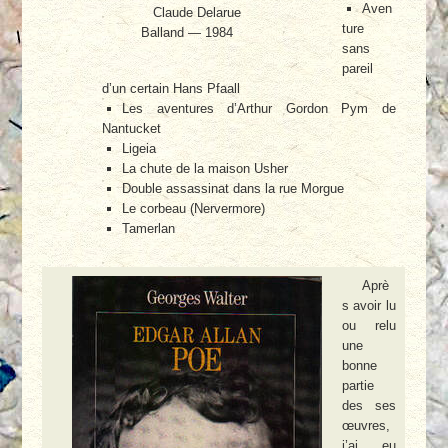
Aven
Claude Delarue
ture
Balland — 1984
sans
pareil
d’un certain Hans Pfaall
Les aventures d’Arthur Gordon Pym de
Nantucket
Ligeia
La chute de la maison Usher
Double assassinat dans la rue Morgue
Le corbeau (Nervermore)
Tamerlan
Aprè
s avoir lu
ou relu
une
bonne
partie
des ses
œuvres,
j’ai eu