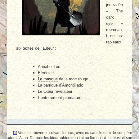
jeu vidéo
« The
dark
eye »
reprenan
t en six
tableaux,
six textes de l’auteur :
Annabel Lee
Bérénice
Le masque
de la mort rouge
La barrique d’Amontillado
Le Cœur révélateur
L’enterrement prématuré
[
1
]
Vous le trouverez, suivant les cas, avec ou sans le nom de son père
adoptif Allan. D’après les biographies que j’ai pu lire de lui, il détestait son