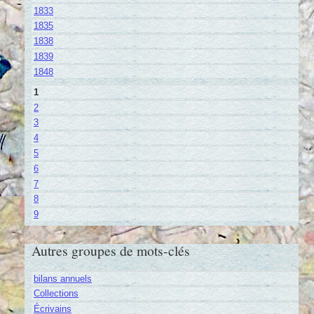
1833
1835
1838
1839
1848
1
2
3
4
5
6
7
8
9
Autres groupes de mots-clés
bilans annuels
Collections
Écrivains