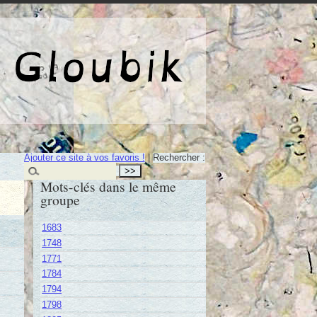
e de Gloubik
Ajouter ce site à vos favoris !
|
Rechercher :
Mots-clés dans le même
groupe
1683
1748
1771
1784
1794
1798