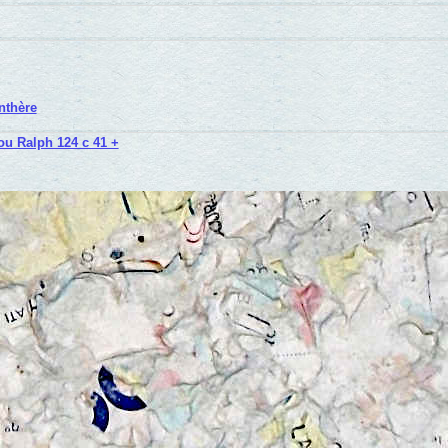
nthère
ou Ralph 124 c 41 +