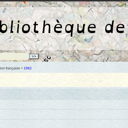
La bibliothèqu
ion française >
1962