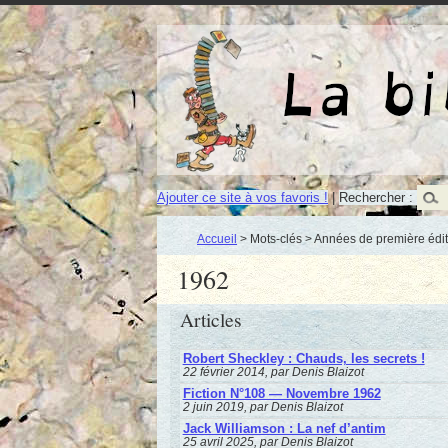
Ajouter ce site à vos favoris !
|
Rechercher :
Accueil
> Mots-clés > Années de première édit
1962
Articles
Robert Sheckley : Chauds, les secrets !
22 février 2014, par Denis Blaizot
Fiction N°108 — Novembre 1962
2 juin 2019, par Denis Blaizot
Jack Williamson : La nef d’antim
25 avril 2025, par Denis Blaizot