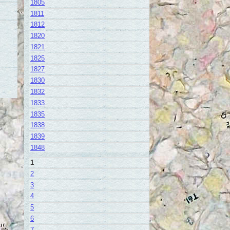
1805
1811
1812
1820
1821
1825
1827
1830
1832
1833
1835
1838
1839
1848
1
2
3
4
5
6
7