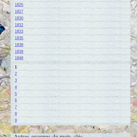
1825
1827
1830
1832
1833
1835
1838
1839
1848
1
2
3
4
5
6
7
8
9
Autres groupes de mots-clés