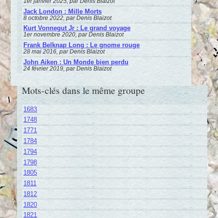
1er janvier 2025, par Denis Blaizot
Jack London : Mille Morts
8 octobre 2022, par Denis Blaizot
Kurt Vonnegut Jr : Le grand voyage
1er novembre 2020, par Denis Blaizot
Frank Belknap Long : Le gnome rouge
28 mai 2016, par Denis Blaizot
John Aiken : Un Monde bien perdu
24 février 2019, par Denis Blaizot
Mots-clés dans le même groupe
1683
1748
1771
1784
1794
1798
1805
1811
1812
1820
1821