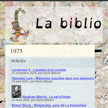
1975
Articles
Lieutenant X : Langelot et la voyante
23 novembre 2024, par Denis Blaizot
Stanislas Lem : Mémoires trouvées dans une baignoire
18 avril 2021, par Denis Blaizot
Abraham Merritt : La nef d’Ishtar
19 mars 2025, par Denis Blaizot
Robert Bloch : Matriarchie, suivi de La fourmilière