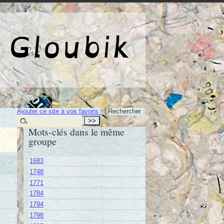
e de Gloubik
Ajouter ce site à vos favoris !
|
Rechercher :
Mots-clés dans le même
groupe
1683
1748
1771
1784
1794
1798