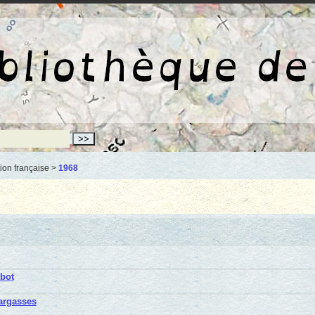
La bibliothèqu
ion française >
1968
obot
argasses