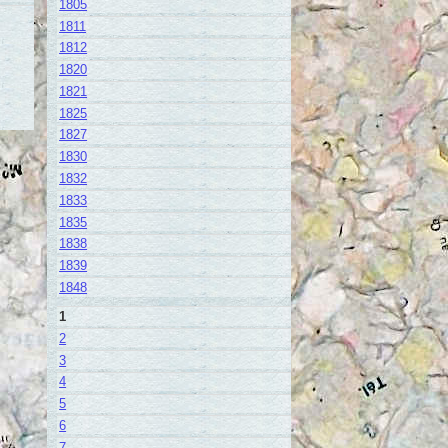
1805
1811
1812
1820
1821
1825
1827
1830
1832
1833
1835
1838
1839
1848
1
2
3
4
5
6
7