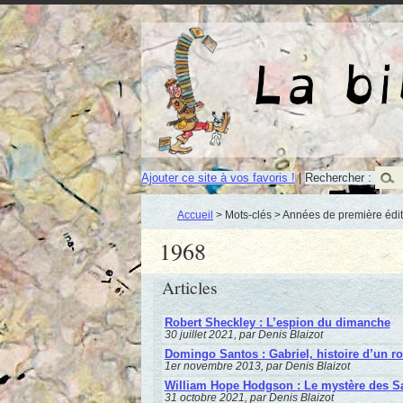
Ajouter ce site à vos favoris !
|
Rechercher :
Accueil
> Mots-clés > Années de première édit
1968
Articles
Robert Sheckley : L’espion du dimanche
30 juillet 2021, par Denis Blaizot
Domingo Santos : Gabriel, histoire d’un r
1er novembre 2013, par Denis Blaizot
William Hope Hodgson : Le mystère des S
31 octobre 2021, par Denis Blaizot