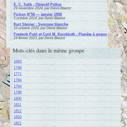
E. C. Tubb : Objectif Pollux
29 novembre 2024, par Denis Blaizot
Fiction N°50 — janvier 1958
5 octobre 2014, par Denis Blaizot
Kurt Steiner : Syncope blanche
10 octobre 2020, par Denis Blaizot
Frederik Pohl et Cyril M. Kornbluth : Planète à gogos
24 février 2023, par Denis Blaizot
Mots-clés dans le même groupe
1683
1748
1771
1784
1794
1798
1805
1811
1812
1820
1821