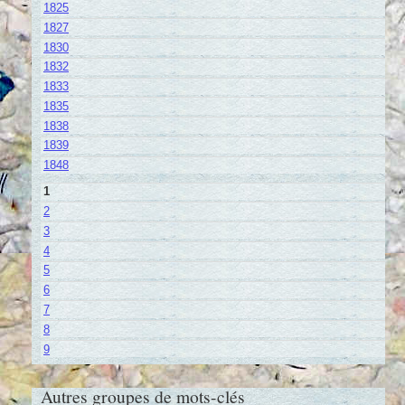
1825
1827
1830
1832
1833
1835
1838
1839
1848
1
2
3
4
5
6
7
8
9
Autres groupes de mots-clés