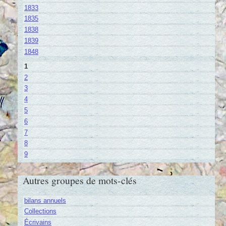
1833
1835
1838
1839
1848
1
2
3
4
5
6
7
8
9
Autres groupes de mots-clés
bilans annuels
Collections
Écrivains