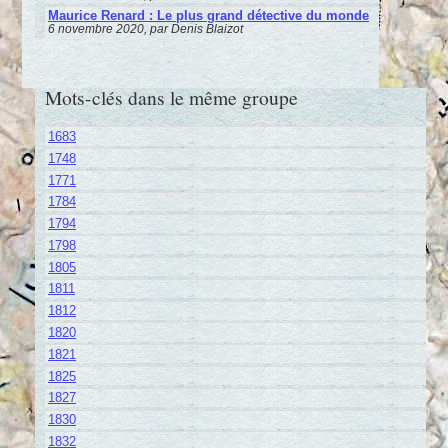
Maurice Renard : Le plus grand détective du monde
6 novembre 2020, par Denis Blaizot
Mots-clés dans le même groupe
1683
1748
1771
1784
1794
1798
1805
1811
1812
1820
1821
1825
1827
1830
1832