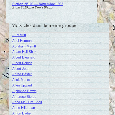
Fiction N°108 — Novembre 1962
2 juin 2019, par Denis Blaizot
Mots-clés dans le même groupe
A. Merritt
Abel Hermant
Abraham Merritt
Adam Hull Shirk
Albert Bleunard
Albert Robida
Albert-Jean
Alfred Bester
Alick Munro
Allen Upward
Alphonse Brown
Ambrose Bierce
Anna McClure Sholl
Anne Hillerman
Arlton Eadie