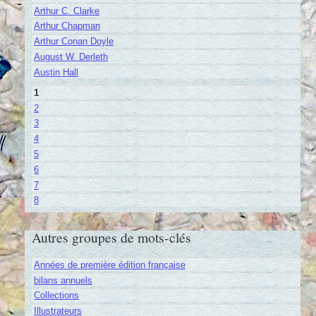
Arthur C. Clarke
Arthur Chapman
Arthur Conan Doyle
August W. Derleth
Austin Hall
1
2
3
4
5
6
7
8
Autres groupes de mots-clés
Années de première édition française
bilans annuels
Collections
Illustrateurs