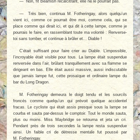
— Non, fit Beamish récalcitrant, elle ne le pourrait pas.
— Très bien, continua M. Fotheringay, alors quelqu’un
vient ici, comme ce pourrait être moi, comme cela, qui se
place comme qui dirait ici, et qui dit à cette lampe, comme je
pourrais le faire, en rassemblant toute ma vo­lonté : Renverse-
toi sans tomber, et continue à brûler et… Diable !
C’était suffisant pour faire crier au Diable. L’impossible,
l’incroyable était visible pour tous. La lampe était suspendue
renversée dans l’air, brûlant tranquillement avec sa flamme se
dirigeant en bas. Elle était aussi massive, aus­si indiscutable
que jamais lampe fut, cette pro­saïque et ordinaire lampe du
bar du Long Dra­gon.
M. Fotheringay demeura le doigt tendu et les sourcils
froncés comme quelqu’un qui pré­voit quelque accidentel
fracas. Le cycliste qui était assis presque sous la lampe se
courba et sauta par-dessus le comptoir. Tout le monde sauta,
plus ou moins. Miss Maybridge se re­tourna et jeta un cri.
Pendant près de trois secondes la lampe resta suspendue
ainsi. Un faible cri de détresse mentale fut poussé par
M. Fotheringay.