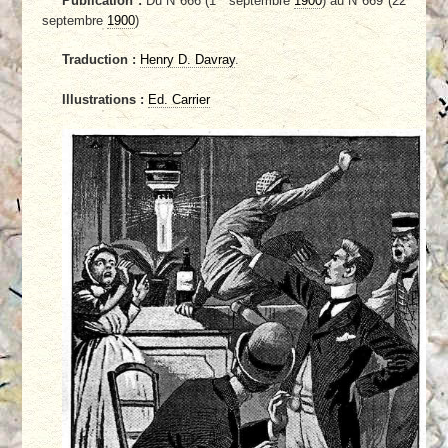
Publication :
Du N°666 (1
septembre
1900
) au N°669 (22
septembre
1900
)
Traduction :
Henry D. Davray
.
Illustrations :
Ed. Carrier