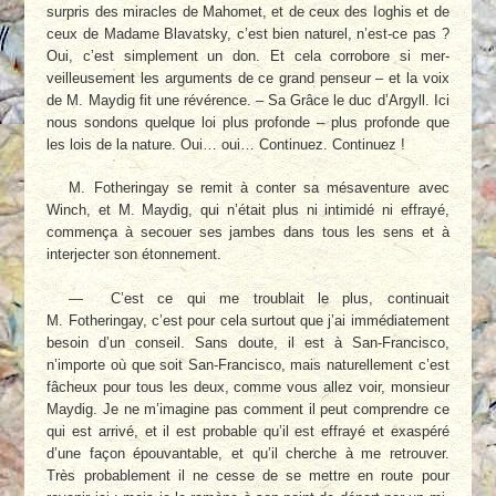
surpris des miracles de Mahomet, et de ceux des Ioghis et de
ceux de Madame Blavats­ky, c’est bien naturel, n’est-ce pas ?
Oui, c’est simplement un don. Et cela corrobore si mer­
veilleusement les arguments de ce grand pen­seur – et la voix
de M. Maydig fit une révé­rence. – Sa Grâce le duc d’Argyll. Ici
nous sondons quelque loi plus profonde – plus pro­fonde que
les lois de la nature. Oui… oui… Continuez. Continuez !
M. Fotheringay se remit à conter sa mésa­venture avec
Winch, et M. Maydig, qui n’était plus ni intimidé ni effrayé,
commença à se­couer ses jambes dans tous les sens et à
inter­jecter son étonnement.
— C’est ce qui me troublait le plus, conti­nuait
M. Fotheringay, c’est pour cela surtout que j’ai immédiatement
besoin d’un conseil. Sans doute, il est à San-Francisco,
n’importe où que soit San-Francisco, mais naturellement c’est
fâcheux pour tous les deux, comme vous allez voir, monsieur
Maydig. Je ne m’imagine pas comment il peut comprendre ce
qui est ar­rivé, et il est probable qu’il est effrayé et exas­péré
d’une façon épouvantable, et qu’il cherche à me retrouver.
Très probablement il ne cesse de se mettre en route pour