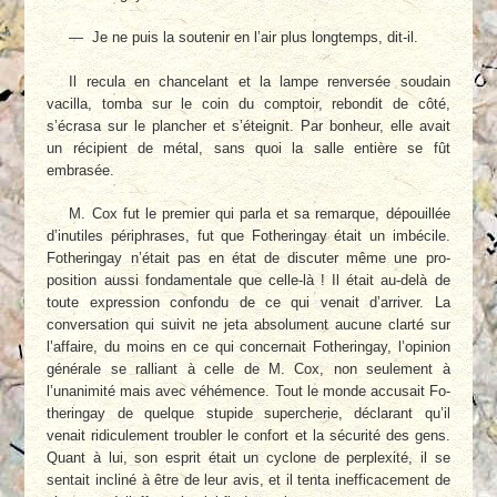
— Je ne puis la soutenir en l’air plus long­temps, dit-il.
Il recula en chancelant et la lampe renver­sée soudain
vacilla, tomba sur le coin du comptoir, rebondit de côté,
s’écrasa sur le plancher et s’éteignit. Par bonheur, elle avait
un récipient de métal, sans quoi la salle en­tière se fût
embrasée.
M. Cox fut le premier qui parla et sa re­marque, dépouillée
d’inutiles périphrases, fut que Fotheringay était un imbécile.
Fotheringay n’était pas en état de discuter même une pro­
position aussi fondamentale que celle-là ! Il était au-delà de
toute expression confondu de ce qui venait d’arriver. La
conversation qui sui­vit ne jeta absolument aucune clarté sur
l’af­faire, du moins en ce qui concernait Fotherin­gay, l’opinion
générale se ralliant à celle de M. Cox, non seulement à
l’unanimité mais avec véhémence. Tout le monde accusait Fo­
theringay de quelque stupide supercherie, dé­clarant qu’il
venait ridiculement troubler le confort et la sécurité des gens.
Quant à lui, son esprit était un cyclone de perplexité, il se
sentait incliné à être de leur avis, et il tenta in­efficacement de