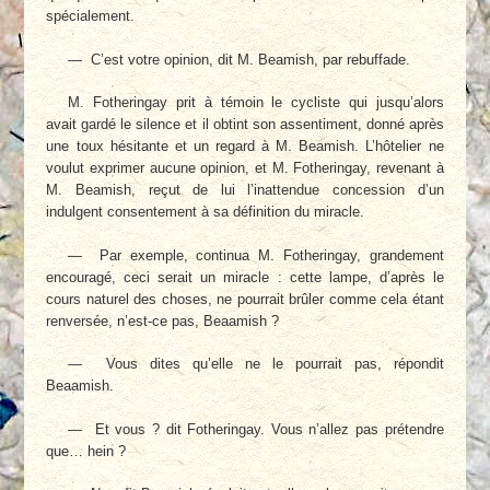
spécialement.
— C’est votre opinion, dit M. Beamish, par rebuffade.
M. Fotheringay prit à témoin le cycliste qui jusqu’alors
avait gardé le silence et il obtint son assentiment, donné après
une toux hési­tante et un regard à M. Beamish. L’hôtelier ne
voulut exprimer aucune opinion, et M. Fothe­ringay, revenant à
M. Beamish, reçut de lui l’inattendue concession d’un
indulgent consen­tement à sa définition du miracle.
— Par exemple, continua M. Fotheringay, grandement
encouragé, ceci serait un miracle : cette lampe, d’après le
cours naturel des choses, ne pourrait brûler comme cela étant
renversée, n’est-ce pas, Beaamish ?
— Vous dites qu’elle ne le pourrait pas, ré­pondit
Beaamish.
— Et vous ? dit Fotheringay. Vous n’allez pas prétendre
que… hein ?