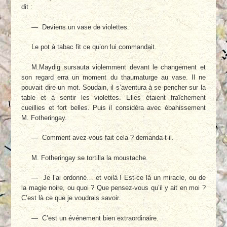
dit :
— Deviens un vase de violettes.
Le pot à tabac fit ce qu’on lui commandait.
M.Maydig sursauta violemment devant le changement et
son regard erra un moment du thaumaturge au vase. Il ne
pouvait dire un mot. Soudain, il s’aventura à se pencher sur la
table et à sentir les violettes. Elles étaient fraî­chement
cueillies et fort belles. Puis il considé­ra avec ébahissement
M. Fotheringay.
— Comment avez-vous fait cela ? deman­da-t-il.
M. Fotheringay se tortilla la moustache.
— Je l’ai ordonné… et voilà ! Est-ce là un miracle, ou de
la magie noire, ou quoi ? Que pensez-vous qu’il y ait en moi ?
C’est là ce que je voudrais savoir.
— C’est un événement bien extraordinaire.