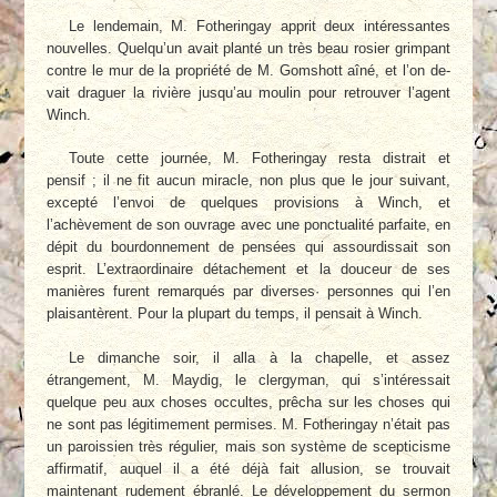
Le lendemain, M. Fotheringay apprit deux intéressantes
nouvelles. Quelqu’un avait plan­té un très beau rosier grimpant
contre le mur de la propriété de M. Gomshott aîné, et l’on de­
vait draguer la rivière jusqu’au moulin pour re­trouver l’agent
Winch.
Toute cette journée, M. Fotheringay resta distrait et
pensif ; il ne fit aucun miracle, non plus que le jour suivant,
excepté l’envoi de quelques provisions à Winch, et
l’achèvement de son ouvrage avec une ponctualité parfaite, en
dépit du bourdonnement de pensées qui as­sourdissait son
esprit. L’extraordinaire déta­chement et la douceur de ses
manières furent remarqués par diverses· personnes qui l’en
plaisantèrent. Pour la plupart du temps, il pensait à Winch.
Le dimanche soir, il alla à la chapelle, et assez
étrangement, M. Maydig, le clergyman, qui s’intéressait
quelque peu aux choses oc­cultes, prêcha sur les choses qui
ne sont pas légitimement permises. M. Fotheringay n’était pas
un paroissien très régulier, mais son sys­tème de scepticisme
affirmatif, auquel il a été déjà fait allusion, se trouvait
maintenant rude­ment ébranlé. Le développement du sermon