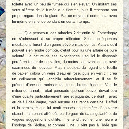
toilette avec un peu de fumée qui s’en élevait. Un ins­tant ses
yeux allèrent de la fumée à la flamme, puis il rencontra son
propre regard dans la glace. Par ce moyen, il communia avec
lui-même en silence pendant un certain temps.
— Que penses-tu des miracles ? dit enfin M. Fotheringay
en s’adressant à sa propre ré­flexion. Ses subséquentes
méditations furent d’un genre sévère mais confus. Autant qu’il
pouvait s’en rendre compte, c’était pour lui une affaire de pure
volonté. La nature de ses expériences jusqu’ici le disposait
peu à en ten­ter de nouvelles, du moins pas avant de les avoir
examinées de nouveau. Mais il souleva du regard une feuille
de papier, colora un verre d’eau en rose, puis en vert ; il créa
un colima­çon qu’il annihila miraculeusement, et il se fit
présent d’une non moins miraculeuse brosse à dents. Vers le
milieu de la nuit, il était persuadé que son pouvoir devait être
d’une qualité particulièrement rare et piquante, ce dont il avait
eu déjà l’idée vague, mais aucune assurance certaine. L’effroi
et la perplexité que lui avait causés sa première découverte
étaient maintenant atténués par l’orgueil de sa singu­larité et de
vagues suggestions d’utilité. Il en­tendit sonner une heure à
l’horloge de l’église, et comme il ne lui vint pas à l’idée que