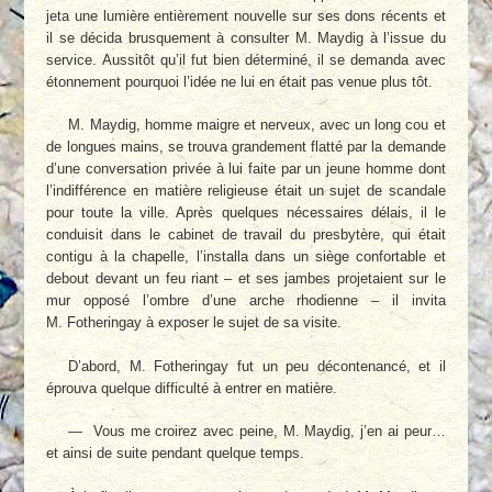
jeta une lumière entièrement nouvelle sur ses dons récents et
il se décida brusquement à consulter M. Maydig à l’issue du
service. Aus­sitôt qu’il fut bien déterminé, il se demanda avec
étonnement pourquoi l’idée ne lui en était pas venue plus tôt.
M. Maydig, homme maigre et nerveux, avec un long cou et
de longues mains, se trou­va grandement flatté par la demande
d’une conversation privée à lui faite par un jeune homme dont
l’indifférence en matière reli­gieuse était un sujet de scandale
pour toute la ville. Après quelques nécessaires délais, il le
conduisit dans le cabinet de travail du presby­tère, qui était
contigu à la chapelle, l’installa dans un siège confortable et
debout devant un feu riant – et ses jambes projetaient sur le
mur opposé l’ombre d’une arche rhodienne – il invita
M. Fotheringay à exposer le sujet de sa visite.
D’abord, M. Fotheringay fut un peu décon­tenancé, et il
éprouva quelque difficulté à en­trer en matière.
— Vous me croirez avec peine, M. Maydig, j’en ai peur…
et ainsi de suite pendant quelque temps.