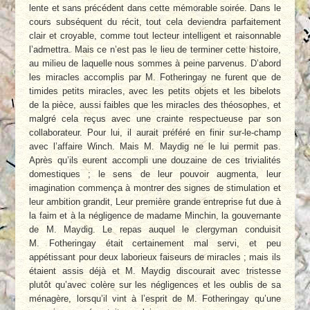
lente et sans précédent dans cette mémorable soirée. Dans le
cours subséquent du récit, tout cela deviendra parfaitement
clair et croyable, comme tout lecteur intelligent et raisonnable
l’admettra. Mais ce n’est pas le lieu de termi­ner cette histoire,
au milieu de laquelle nous sommes à peine parvenus. D’abord
les mi­racles accomplis par M. Fotheringay ne furent que de
timides petits miracles, avec les petits objets et les bibelots
de la pièce, aussi faibles que les miracles des théosophes, et
malgré cela reçus avec une crainte respectueuse par son
collaborateur. Pour lui, il aurait préféré en finir sur-le-champ
avec l’affaire Winch. Mais M. Maydig ne le lui permit pas.
Après qu’ils eurent accompli une douzaine de ces trivialités
domestiques ; le sens de leur pouvoir augmen­ta, leur
imagination commença à montrer des signes de stimulation et
leur ambition grandit, Leur première grande entreprise fut due à
la faim et à la négligence de madame Minchin, la gouvernante
de M. Maydig. Le repas auquel le clergyman conduisit
M. Fotheringay était cer­tainement mal servi, et peu
appétissant pour deux laborieux faiseurs de miracles ; mais ils
étaient assis déjà et M. Maydig discourait avec tristesse
plutôt qu’avec colère sur les né­gligences et les oublis de sa
ménagère, lorsqu’il vint à l’esprit de M. Fotheringay qu’une