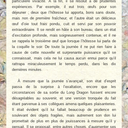
particulière vivacité. À la fin, il se résolut à de prudentes
expériences. Par exemple, il eut trois œufs pour son
déjeuner ; deux que l’hô­tesse lui apporta, bons sans doute,
mais non de première fraîcheur, et l’autre était un déli­cieux
œuf d’oie tout frais pondu, cuit et servi par son pouvoir
extraordinaire. Il se rendit en hâte à son bureau, dans un état
d’excitation profonde, mais soigneusement contenue, et il ne
se rappela le troisième œuf que lorsque l’hôtesse lui parla de
la coquille le soir. De toute la journée il ne put rien faire à
cause de cette nouvelle et surprenante puissance qu’il se
connaissait, mais cela ne lui causa aucun ennui parce qu’il
rattrapa miraculeusement le temps perdu, dans les dix
dernières minutes.
À mesure que la journée s’avançait, son état d’esprit
passa de la surprise à l’exaltation, encore que les
circonstances de sa sortie du Long Dragon fussent encore
désagréables au souvenir, et une version tronquée du fait
étant parvenue à ses collègues amena quelques plai­santeries.
Il était évident qu’il lui fallait beau­coup de prudence en
soulevant des objets fra­giles, mais autrement son don lui
promettait de plus en plus de jouissances à mesure qu’il y
pensait. Il se proposait, entre autres choses, d’augmenter ses