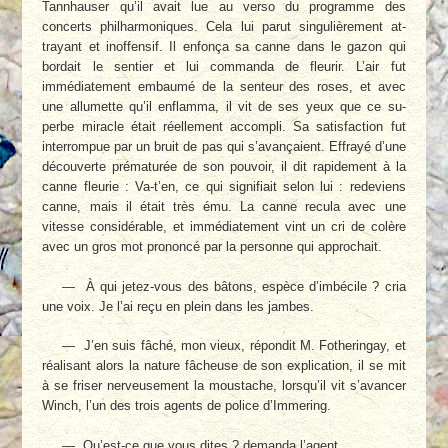
Tannhauser qu’il avait lue au verso du programme des
concerts phil­harmoniques. Cela lui parut singulièrement at­
trayant et inoffensif. Il enfonça sa canne dans le gazon qui
bordait le sentier et lui commanda de fleurir. L’air fut
immédiatement embaumé de la senteur des roses, et avec
une allumette qu’il enflamma, il vit de ses yeux que ce su­
perbe miracle était réellement accompli. Sa satisfaction fut
interrompue par un bruit de pas qui s’avançaient. Effrayé d’une
découverte prématurée de son pouvoir, il dit rapidement à la
canne fleurie : Va-t’en, ce qui signifiait selon lui : redeviens
canne, mais il était très ému. La canne recula avec une
vitesse considérable, et immédiatement vint un cri de colère
avec un gros mot prononcé par la personne qui appro­chait.
— À qui jetez-vous des bâtons, espèce d’imbécile ? cria
une voix. Je l’ai reçu en plein dans les jambes.
— J’en suis fâché, mon vieux, répondit M. Fotheringay, et
réalisant alors la nature fâ­cheuse de son explication, il se mit
à se friser nerveusement la moustache, lorsqu’il vit s’avancer
Winch, l’un des trois agents de police d’Immering.
— Qu’est-ce que vous dites ? demanda l’agent.