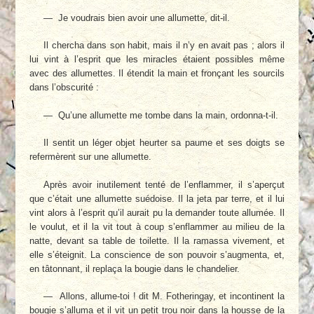
— Je voudrais bien avoir une allumette, dit-il.
Il chercha dans son habit, mais il n’y en avait pas ; alors il
lui vint à l’esprit que les mi­racles étaient possibles même
avec des allu­mettes. Il étendit la main et fronçant les sour­cils
dans l’obscurité :
— Qu’une allumette me tombe dans la main, ordonna-t-il.
Il sentit un léger objet heurter sa paume et ses doigts se
refermèrent sur une allumette.
Après avoir inutilement tenté de l’enflam­mer, il s’aperçut
que c’était une allumette sué­doise. Il la jeta par terre, et il lui
vint alors à l’esprit qu’il aurait pu la demander toute allu­mée. Il
le voulut, et il la vit tout à coup s’en­flammer au milieu de la
natte, devant sa table de toilette. Il la ramassa vivement, et
elle s’étei­gnit. La conscience de son pouvoir s’augmenta, et,
en tâtonnant, il replaça la bougie dans le chandelier.
— Allons, allume-toi ! dit M. Fotheringay, et incontinent la
bougie s’alluma et il vit un petit trou noir dans la housse de la