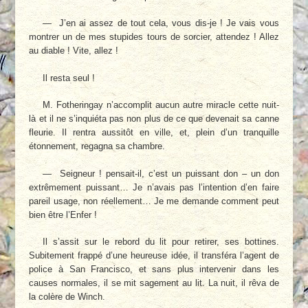
— J’en ai assez de tout cela, vous dis-je ! Je vais vous
montrer un de mes stupides tours de sorcier, attendez ! Allez
au diable ! Vite, al­lez !
Il resta seul !
M. Fotheringay n’accomplit aucun autre miracle cette nuit-
là et il ne s’inquiéta pas non plus de ce que devenait sa canne
fleurie. Il rentra aussitôt en ville, et, plein d’un tran­quille
étonnement, regagna sa chambre.
— Seigneur ! pensait-il, c’est un puissant don – un don
extrêmement puissant… Je n’avais pas l’intention d’en faire
pareil usage, non réellement… Je me demande comment peut
bien être l’Enfer !
Il s’assit sur le rebord du lit pour retirer, ses bottines.
Subitement frappé d’une heu­reuse idée, il transféra l’agent de
police à San Francisco, et sans plus intervenir dans les
causes normales, il se mit sagement au lit. La nuit, il rêva de
la colère de Winch.