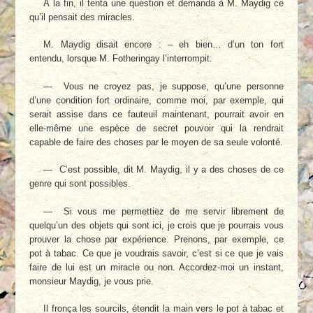
À la fin, il tenta une question et demanda à M. Maydig ce
qu’il pensait des miracles.
M. Maydig disait encore : – eh bien… d’un ton fort
entendu, lorsque M. Fotheringay l’interrompit.
— Vous ne croyez pas, je suppose, qu’une personne
d’une condition fort ordinaire, comme moi, par exemple, qui
serait assise dans ce fauteuil maintenant, pourrait avoir en
elle-même une espèce de secret pouvoir qui la rendrait
capable de faire des choses par le moyen de sa seule volonté.
— C’est possible, dit M. Maydig, il y a des choses de ce
genre qui sont possibles.
— Si vous me permettiez de me servir li­brement de
quelqu’un des objets qui sont ici, je crois que je pourrais vous
prouver la chose par expérience. Prenons, par exemple, ce
pot à tabac. Ce que je voudrais savoir, c’est si ce que je vais
faire de lui est un miracle ou non. Ac­cordez-moi un instant,
monsieur Maydig, je vous prie.
Il fronça les sourcils, étendit la main vers le pot à tabac et