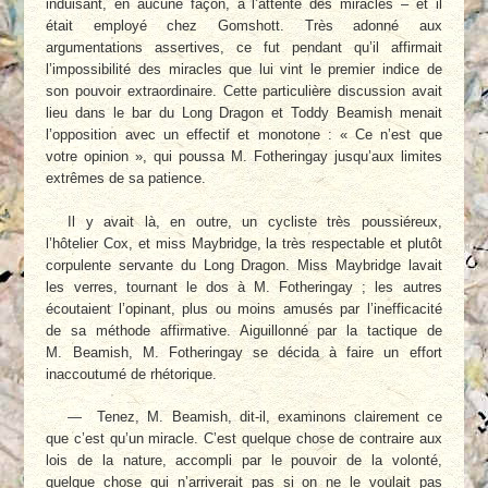
induisant, en aucune façon, à l’attente des miracles – et il
était employé chez Gomshott. Très adonné aux
argumentations assertives, ce fut pendant qu’il affirmait
l’impossibilité des miracles que lui vint le premier indice de
son pouvoir extraordinaire. Cette particulière discussion avait
lieu dans le bar du Long Dragon et Toddy Bea­mish menait
l’opposition avec un effectif et mo­notone : « Ce n’est que
votre opinion », qui poussa M. Fotheringay jusqu’aux limites
ex­trêmes de sa patience.
Il y avait là, en outre, un cycliste très poussiéreux,
l’hôtelier Cox, et miss Maybridge, la très respectable et plutôt
corpulente ser­vante du Long Dragon. Miss Maybridge lavait
les verres, tournant le dos à M. Fotheringay ; les autres
écoutaient l’opinant, plus ou moins amusés par l’inefficacité
de sa méthode affir­mative. Aiguillonné par la tactique de
M. Bea­mish, M. Fotheringay se décida à faire un effort
inaccoutumé de rhétorique.
— Tenez, M. Beamish, dit-il, examinons clairement ce
que c’est qu’un miracle. C’est quelque chose de contraire aux
lois de la na­ture, accompli par le pouvoir de la volonté,
quelque chose qui n’arriverait pas si on ne le voulait pas