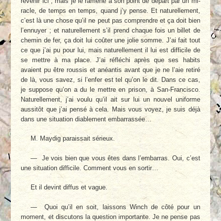
revenir ici ; mais je le ramène à son point de départ par un mi­
racle, de temps en temps, quand j’y pense. Et naturellement,
c’est là une chose qu’il ne peut pas comprendre et ça doit bien
l’ennuyer ; et naturellement s’il prend chaque fois un billet de
chemin de fer, ça doit lui coûter une jolie somme. J’ai fait tout
ce que j’ai pu pour lui, mais naturellement il lui est difficile de
se mettre à ma place. J’ai réfléchi après que ses habits
avaient pu être roussis et anéantis avant que je ne l’aie retiré
de là, vous savez, si l’enfer est tel qu’on le dit. Dans ce cas,
je sup­pose qu’on a du le mettre en prison, à San-Francisco.
Naturellement, j’ai voulu qu’il ait sur lui un nouvel uniforme
aussitôt que j’ai pensé à cela. Mais vous voyez, je suis déjà
dans une situation diablement embarrassée…
M. Maydig paraissait sérieux.
— Je vois bien que vous êtes dans l’embar­ras. Oui, c’est
une situation difficile. Comment vous en sortir…
Et il devint diffus et vague.
— Quoi qu’il en soit, laissons Winch de cô­té pour un
moment, et discutons la question importante. Je ne pense pas