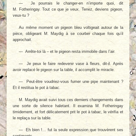
— Je pourrais le changer-en n’importe quoi, dit
M. Fotheringay. Tout ce que je veux. Tenez, deviens pigeon,
veux-tu ?
Au même moment un pigeon bleu volti­geait autour de la
pièce, obligeant M. Maydig à se courber chaque fois qu’il
approchait.
— Arrête-toi là – et le pigeon resta immo­bile dans l’air.
— Je peux le faire redevenir vase à fleurs, dit-il. Après
avoir replacé le pigeon sur la table, il accomplit le miracle.
— Peut-être voudriez-vous fumer une pipe maintenant ?
Et il restitua le pot à tabac.
M. Maydig avait suivi tous ces derniers changements dans
une sorte de silence hale­tant. Il examina M. Fotheringay
timidement, et fort délicatement prit le pot à tabac, le vérifia et
le replaça sur la table.
— Eh bien !… fut la seule expression que trouvèrent ses
sentiments.