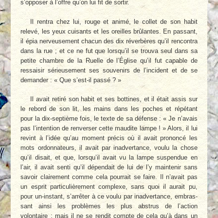
s’opposer à l’offre qu’on lui fit de sortir.
Il rentra chez lui, rouge et animé, le collet de son habit
relevé, les yeux cuisants et les oreilles brûlantes. En passant,
il épia nerveu­sement chacun des dix réverbères qu’il rencon­tra
dans la rue ; et ce ne fut que lorsqu’il se trouva seul dans sa
petite chambre de la Ruelle de l’Église qu’il fut capable de
ressaisir sérieusement ses souvenirs de l’incident et de se
demander : « Que s’est-il passé ? »
Il avait retiré son habit et ses bottines, et il était assis sur
le rebord de son lit, les mains dans les poches et répétant
pour la dix-sep­tième fois, le texte de sa défense : « Je n’avais
pas l’intention de renverser cette maudite lampe ! » Alors, il lui
revint à l’idée qu’au mo­ment précis où il avait prononcé les
mots or­donnateurs, il avait par inadvertance, voulu la chose
qu’il disait, et que, lorsqu’il avait vu la lampe suspendue en
l’air, il avait senti qu’il dépendait de lui de l’y maintenir sans
savoir clairement comme cela pourrait se faire. Il n’avait pas
un esprit particulièrement com­plexe, sans quoi il aurait pu,
pour un-instant, s’arrêter à ce voulu par inadvertance, embras­
sant ainsi les problèmes les plus abstrus de l’action
volontaire ; mais il ne se rendit compte de cela qu’à dans un