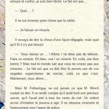
ennuyé et confus, je suis bien fâché. Le fait est que…
— Quoi … ?
Il ne sut inventer autre chose que la vérité.
— Je faisais un miracle.
Il essaya de dire la chose d’une façon déga­gée, mais quoi
qu’il fît il n’y put réussir.
— Vous faisiez un … ! Allons ! ne dites pas de bêtises.
Faire un miracle. Eh bien, vrai ! un miracle. En voilà, une bien
bonne ? Mais tout le monde sait que vous ne croyez pas aux
mi­racles… Le fait est que ce doit être là encore une de vos
stupides supercheries de sorcier, voilà ce que c’est.
Maintenant, nous allons…
Mais M. Fotheringay ne sut jamais ce que M. Winch
voulait lui dire. Il se rendit compte qu’il avait livré son précieux
secret, qu’il l’avait jeté à tous les vents du ciel. Un violent
accès d’irritation le poussa à agir. Il se retourna vive­ment et
furieusement vers l’agent de police.