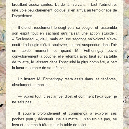
brouillard assez confus. Et de là, suivant, il faut l’admettre,
une voie peu clairement logique, il en arriva au témoi­gnage de
l’expérience.
Il étendit résolument le doigt vers sa bou­gie, et rassembla
son esprit tout en sachant qu’il faisait une action stupide :
« Soulève-toi », dit-il, mais en une seconde sa volonté s’éva­
nouit. La bougie s’était soulevée, restant sus­pendue dans l’air
un rapide moment, et quand M. Fotheringay ouvrit
convulsivement la bouche, elle retomba avec bruit sur sa table
de toilette, le laissant dans l’obscurité la plus complète, à part
la lueur mourante de sa mèche.
Un instant M. Fotheringay resta assis dans les ténèbres,
absolument immobile.
— Après tout, c’est arrivé, dit-il, et com­ment l’expliquer, je
ne sais pas !
Il soupira profondément et commença à explorer ses
poches pour y découvrir une allu­mette. Il n’en trouva pas, se
leva et chercha à tâtons sur la table de toilette.