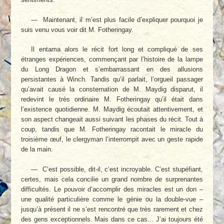
— Maintenant, il m’est plus facile d’expli­quer pourquoi je
suis venu vous voir dit M. Fo­theringay.
Il entama alors le récit fort long et compli­qué de ses
étranges expériences, commençant par l’histoire de la lampe
du Long Dragon et s’embarrassant en des allusions
persistantes à Winch. Tandis qu’il parlait, l’orgueil passager
qu’avait causé la consternation de M. Maydig disparut, il
redevint le très ordinaire M. Fothe­ringay qu’il était dans
l’existence quotidienne. M. Maydig écoutait attentivement, et
son as­pect changeait aussi suivant les phases du ré­cit. Tout à
coup, tandis que M. Fotheringay ra­contait le miracle du
troisième œuf, le clergy­man l’interrompit avec un geste rapide
de la main.
— C’est possible, dit-il, c’est incroyable. C’est stupéfiant,
certes, mais cela concilie un grand nombre de surprenantes
difficultés. Le pouvoir d’accomplir des miracles est un don –
une qualité particulière comme le génie ou la double-vue –
jusqu’à présent il ne s’est ren­contré que très rarement et chez
des gens ex­ceptionnels. Mais dans ce cas… J’ai toujours été