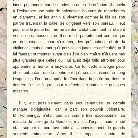
biens personnels par de mo­destes actes de création. Il appela
à l’existence une paire de splendides boutons de man­chettes
en diamants, et les annihila vivement comme le fils de son
patron traversait la salle, se dirigeant vers son bureau. Il eut
peur que le jeune homme ne se demandât comment ils étaient
venus en sa possession. Il se rendit parfaitement compte que
ce don exigeait, pour s’exercer, des précautions et de la
vigilance, mais autant qu’il pouvait en juger, les difficul­tés qu’il
lui faudrait surmonter avant d’en être bien maître n’étaient pas
plus grandes que celles qu’il lui avait déjà fallu affronter pour
apprendre à monter à bicyclette. Ce fut cette analogie peut-
être, tout autant que le senti­ment qu’il serait malvenu au Long
Dragon, qui l’entraîna après le dîner dans la petite rue dé­serte
derrière l’usine à gaz, pour y répéter en particulier quelques
miracles.
Il y eut possiblement dans ses tentatives un certain
manque d’originalité, car, à part son pouvoir volontaire,
M. Fotheringay n’était pas un homme très exceptionnel. Le
miracle de la verge de Moïse lui revint à l’esprit, mais la nuit
était sombre et peu favorable à l’apprivoi­sement de grands
serpents miraculeux. Alors il se rappela l’histoire de