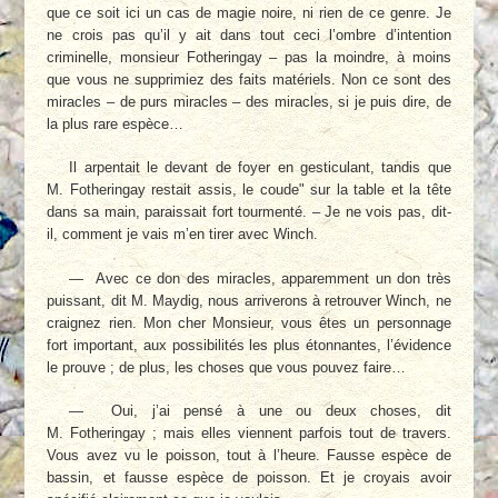
que ce soit ici un cas de magie noire, ni rien de ce genre. Je
ne crois pas qu’il y ait dans tout ceci l’ombre d’in­tention
criminelle, monsieur Fotheringay – pas la moindre, à moins
que vous ne suppri­miez des faits matériels. Non ce sont des
mi­racles – de purs miracles – des miracles, si je puis dire, de
la plus rare espèce…
Il arpentait le devant de foyer en gesticu­lant, tandis que
M. Fotheringay restait assis, le coude" sur la table et la tête
dans sa main, pa­raissait fort tourmenté. – Je ne vois pas, dit-
il, comment je vais m’en tirer avec Winch.
— Avec ce don des miracles, apparemment un don très
puissant, dit M. Maydig, nous arri­verons à retrouver Winch, ne
craignez rien. Mon cher Monsieur, vous êtes un personnage
fort important, aux possibilités les plus éton­nantes, l’évidence
le prouve ; de plus, les choses que vous pouvez faire…
— Oui, j’ai pensé à une ou deux choses, dit
M. Fotheringay ; mais elles viennent parfois tout de travers.
Vous avez vu le poisson, tout à l’heure. Fausse espèce de
bassin, et fausse es­pèce de poisson. Et je croyais avoir