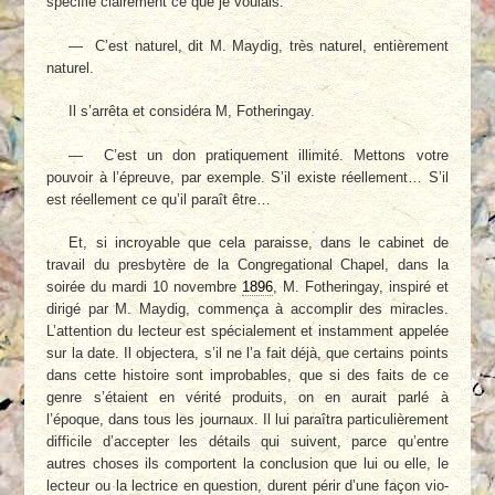
spécifié clairement ce que je voulais.
— C’est naturel, dit M. Maydig, très natu­rel, entièrement
naturel.
Il s’arrêta et considéra M, Fotheringay.
— C’est un don pratiquement illimité. Met­tons votre
pouvoir à l’épreuve, par exemple. S’il existe réellement… S’il
est réellement ce qu’il paraît être…
Et, si incroyable que cela paraisse, dans le cabinet de
travail du presbytère de la Congre­gational Chapel, dans la
soirée du mardi 10 novembre
1896
, M. Fotheringay, inspiré et
dirigé par M. Maydig, commença à accomplir des miracles.
L’attention du lecteur est spécia­lement et instamment appelée
sur la date. Il objectera, s’il ne l’a fait déjà, que certains points
dans cette histoire sont improbables, que si des faits de ce
genre s’étaient en vérité produits, on en aurait parlé à
l’époque, dans tous les journaux. Il lui paraîtra particulière­ment
difficile d’accepter les détails qui suivent, parce qu’entre
autres choses ils comportent la conclusion que lui ou elle, le
lecteur ou la lec­trice en question, durent périr d’une façon vio­