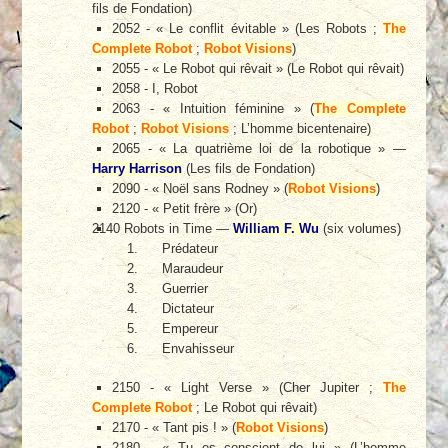
fils de Fondation)
2052 - « Le conflit évitable » (Les Robots ;
The
Complete Robot
;
Robot Visions
)
2055 - « Le Robot qui rêvait » (Le Robot qui rêvait)
2058 - I, Robot
2063 - « Intuition féminine » (
The Complete
Robot
;
Robot Visions
; L’homme bicentenaire)
2065 - « La quatrième loi de la robotique » —
Harry Harrison
(Les fils de Fondation)
2090 - « Noël sans Rodney » (
Robot Visions
)
2120 - « Petit frère » (Or)
2140 Robots in Time —
William F. Wu
(six volumes)
Prédateur
Maraudeur
Guerrier
Dictateur
Empereur
Envahisseur
2150 - « Light Verse » (Cher Jupiter ;
The
Complete Robot
; Le Robot qui rêvait)
2170 - « Tant pis ! » (
Robot Visions
)
2180 - « Tu es conscient de lui » (L’homme