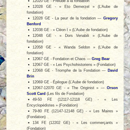
12020 GE - Prélude à la fondation
12028 GE - « Eto Demerzel » (L’Aube de
fondation)
12028 GE - La peur de la fondation —
Gregory
Benford
12038 GE - « Cléon I » (L’Aube de fondation)
12048 GE - « Dors Venabili » (L’Aube de
fondation)
12058 GE - « Wanda Seldon » (L’Aube de
fondation)
12067 GE - Fondation et Chaos —
Greg Bear
12067 GE - « Les Psychohistoriens » (Fondation)
12068 GE - Triomphe de la Fondation —
David
Brin
12069 GE - Épilogue (L’Aube de fondation)
12067-12070 GE - « The Originist » —
Orson
Scott Card
(Les fils de Fondation)
49-50 FE (12117-12118 GE) - « Les
Encyclopédistes » (Fondation)
79-80 FE (12147-12148 GE) - « Les Maires »
(Fondation)
134 FE (12202 GE) - « Les commerçants »
(Fondation)