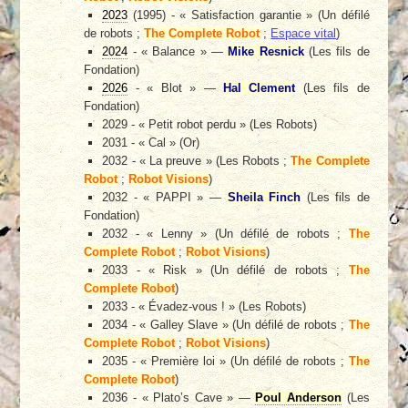
2023
(1995) - « Satisfaction garantie » (Un défilé
de robots ;
The Complete Robot
;
Espace vital
)
2024
- « Balance » —
Mike Resnick
(Les fils de
Fondation)
2026
- « Blot » —
Hal Clement
(Les fils de
Fondation)
2029 - « Petit robot perdu » (Les Robots)
2031 - « Cal » (Or)
2032 - « La preuve » (Les Robots ;
The Complete
Robot
;
Robot Visions
)
2032 - « PAPPI » —
Sheila Finch
(Les fils de
Fondation)
2032 - « Lenny » (Un défilé de robots ;
The
Complete Robot
;
Robot Visions
)
2033 - « Risk » (Un défilé de robots ;
The
Complete Robot
)
2033 - « Évadez-vous ! » (Les Robots)
2034 - « Galley Slave » (Un défilé de robots ;
The
Complete Robot
;
Robot Visions
)
2035 - « Première loi » (Un défilé de robots ;
The
Complete Robot
)
2036 - « Plato’s Cave » —
Poul Anderson
(Les