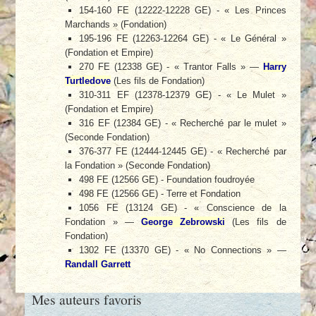
154-160 FE (12222-12228 GE) - « Les Princes
Marchands » (Fondation)
195-196 FE (12263-12264 GE) - « Le Général »
(Fondation et Empire)
270 FE (12338 GE) - « Trantor Falls » —
Harry
Turtledove
(Les fils de Fondation)
310-311 EF (12378-12379 GE) - « Le Mulet »
(Fondation et Empire)
316 EF (12384 GE) - « Recherché par le mulet »
(Seconde Fondation)
376-377 FE (12444-12445 GE) - « Recherché par
la Fondation » (Seconde Fondation)
498 FE (12566 GE) - Foundation foudroyée
498 FE (12566 GE) - Terre et Fondation
1056 FE (13124 GE) - « Conscience de la
Fondation » —
George Zebrowski
(Les fils de
Fondation)
1302 FE (13370 GE) - « No Connections » —
Randall Garrett
Mes auteurs favoris