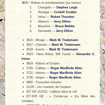
3605 - Robots et extraterrestres (six tomes)
Changelin —
Stephen Leigh
Renégat —
Cordell Scotten
Intrus —
Robert Thurston
Alliance —
Jerry Oltion
Maverick —
Bruce Bethke
Humanité —
Jerry Oltion
3616 - Mirage —
Mark W. Tiedemann
3617 - Chimère —
Mark W. Tiedemann
3618 - Aurore —
Mark W. Tiedemann
3623 - Have Robot, Will Travel —
Alexander C.
Irvine
3624 - Robots et Empire
3730 - Caliban —
Roger MacBride Allen
3731 - Inferno —
Roger MacBride Allen
3736 - Utopie —
Roger MacBride Allen
4850 - Poussière d’étoiles
11129 - Les courants de l’espace
827 GE (12411) - cailloux dans le ciel
977-978 GE - « Cul-de-sac » (La Mère des
mondes)