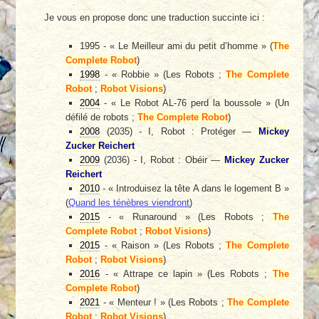
Je vous en propose donc une traduction succinte ici :
1995 - « Le Meilleur ami du petit d’homme » (
The
Complete Robot
)
1998
- « Robbie » (Les Robots ;
The Complete
Robot
;
Robot Visions
)
2004
- « Le Robot AL-76 perd la boussole » (Un
défilé de robots ;
The Complete Robot
)
2008
(2035) - I, Robot : Protéger —
Mickey
Zucker Reichert
2009
(2036) - I, Robot : Obéir —
Mickey Zucker
Reichert
2010
- « Introduisez la tête A dans le logement B »
(
Quand les ténèbres viendront
)
2015
- « Runaround » (Les Robots ;
The
Complete Robot
;
Robot Visions
)
2015
- « Raison » (Les Robots ;
The Complete
Robot
;
Robot Visions
)
2016
- « Attrape ce lapin » (Les Robots ;
The
Complete Robot
)
2021
- « Menteur ! » (Les Robots ;
The Complete
Robot
;
Robot Visions
)