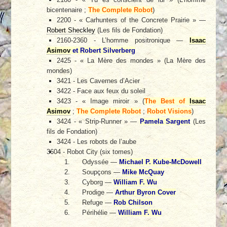
bicentenaire ;
The Complete Robot
)
2200 - « Carhunters of the Concrete Prairie » —
Robert Sheckley
(Les fils de Fondation)
2160-2360 - L’homme positronique —
Isaac
Asimov
et Robert Silverberg
2425 - « La Mère des mondes » (La Mère des
mondes)
3421 - Les Cavernes d’Acier
3422 - Face aux feux du soleil
3423 - « Image miroir » (
The Best of
Isaac
Asimov
;
The Complete Robot
;
Robot Visions
)
3424 - « Strip-Runner » —
Pamela Sargent
(Les
fils de Fondation)
3424 - Les robots de l’aube
3604 - Robot City (six tomes)
Odyssée —
Michael P. Kube-McDowell
Soupçons —
Mike McQuay
Cyborg —
William F. Wu
Prodige —
Arthur Byron Cover
Refuge —
Rob Chilson
Périhélie —
William F. Wu