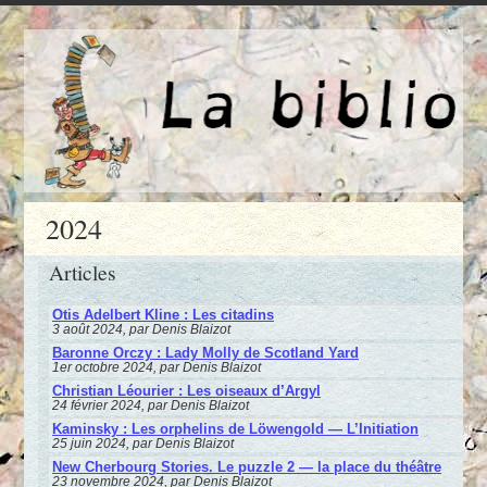
2024
Articles
Otis Adelbert Kline : Les citadins
3 août 2024, par Denis Blaizot
Baronne Orczy : Lady Molly de Scotland Yard
1er octobre 2024, par Denis Blaizot
Christian Léourier : Les oiseaux d’Argyl
24 février 2024, par Denis Blaizot
Kaminsky : Les orphelins de Löwengold — L’Initiation
25 juin 2024, par Denis Blaizot
New Cherbourg Stories. Le puzzle 2 — la place du théâtre
23 novembre 2024, par Denis Blaizot