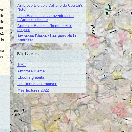
Ambrose Bierce : L’affaire de Coulter’s
Notch
ose
Jean Bories : La vie aventureuse
lle
d’Ambrose Bierce
lle
Ambrose Bierce : L’homme et le
 en
serpent
62
.
Ambrose Bierce : Les yeux de la
 le
panthère
.
ose
Mots-clés
on.
1962
Ambrose Bierce
Ebooks gratuits
Les traductions maison
Mes lectures 2022