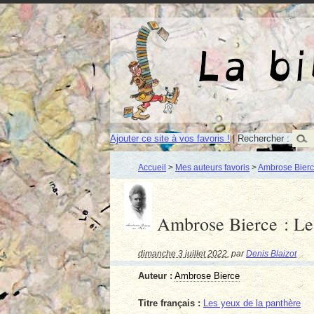
Ajouter ce site à vos favoris !
|
Rechercher :
Accueil
>
Mes auteurs favoris
>
Ambrose Bierc
Ambrose Bierce : Les
dimanche 3 juillet 2022
,
par
Denis Blaizot
Auteur :
Ambrose Bierce
Titre français :
Les yeux de la panthère