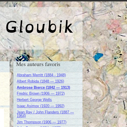
e de Gloubik
Mes auteurs favoris
Abraham Merritt (1884 - 1948)
Albert Robida (1848 — 1926)
Ambrose Bierce (1842 — 1913)
Fredric Brown (1906 — 1972)
Herbert George Wells
Isaac Asimov (1920 — 1992)
Jean Ray / John Flanders (1887 —
1964)
Jim Thompson (1906 — 1977)