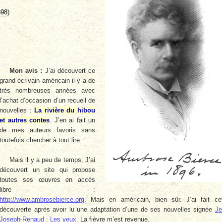
898
)
Mon avis :
J’ai découvert ce
grand écrivain américain il y a de
très nombreuses années avec
l’achat d’occasion d’un recueil de
nouvelles :
La rivière du hibou
et autres contes
. J’en ai fait un
de mes auteurs favoris sans
toutefois chercher à tout lire.
Mais il y a peu de temps, J’ai
découvert un site qui propose
toutes ses œuvres en accès
libre :
http://www.ambrosebierce.org
. Mais en américain, bien sûr. J’ai fait ce
découverte après avoir lu une adaptation d’une de ses nouvelles signée
Je
Joseph-Renaud : Les yeux
. La fièvre m’est revenue.