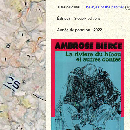
Titre original :
The eyes of the panther
(
1
Éditeur :
Gloubik éditions
Année de parution :
2022