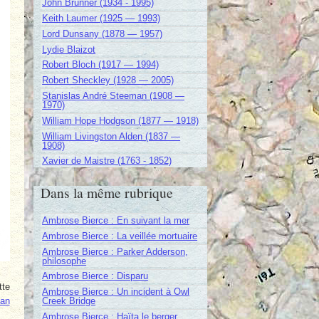
John Brunner (1934 - 1995)
Keith Laumer (1925 — 1993)
Lord Dunsany (1878 — 1957)
Lydie Blaizot
Robert Bloch (1917 — 1994)
Robert Sheckley (1928 — 2005)
Stanislas André Steeman (1908 —
1970)
William Hope Hodgson (1877 — 1918)
William Livingston Alden (1837 —
1908)
Xavier de Maistre (1763 - 1852)
Dans la même rubrique
Ambrose Bierce : En suivant la mer
Ambrose Bierce : La veillée mortuaire
Ambrose Bierce : Parker Adderson,
philosophe
Ambrose Bierce : Disparu
tte
Ambrose Bierce : Un incident à Owl
an
Creek Bridge
Ambrose Bierce : Haïta le berger