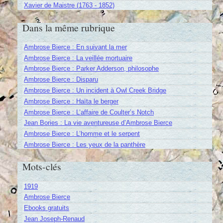
Xavier de Maistre (1763 - 1852)
Dans la même rubrique
Ambrose Bierce : En suivant la mer
Ambrose Bierce : La veillée mortuaire
Ambrose Bierce : Parker Adderson, philosophe
Ambrose Bierce : Disparu
Ambrose Bierce : Un incident à Owl Creek Bridge
Ambrose Bierce : Haïta le berger
Ambrose Bierce : L’affaire de Coulter’s Notch
Jean Bories : La vie aventureuse d’Ambrose Bierce
Ambrose Bierce : L’homme et le serpent
Ambrose Bierce : Les yeux de la panthère
Mots-clés
1919
Ambrose Bierce
Ebooks gratuits
Jean Joseph-Renaud