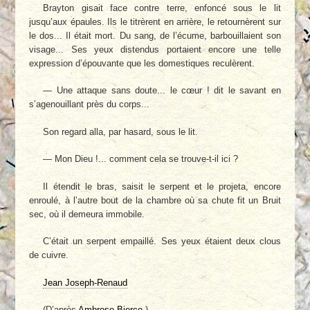
Brayton gisait face contre terre, enfoncé sous le lit
jusqu’aux épaules. Ils le titrèrent en arrière, le retournèrent sur
le dos... Il était mort. Du sang, de l’écume, barbouillaient son
visage... Ses yeux distendus portaient encore une telle
expression d’épouvante que les domestiques reculèrent.
— Une attaque sans doute... le cœur ! dit le savant en
s’agenouillant près du corps...
Son regard alla, par hasard, sous le lit.
— Mon Dieu !... comment cela se trouve-t-il ici ?
Il étendit le bras, saisit le serpent et le projeta, encore
enroulé, à l’autre bout de la chambre où sa chute fit un Bruit
sec, où il demeura immobile.
C’était un serpent empaillé. Ses yeux étaient deux clous
de cuivre.
Jean Joseph-Renaud
(D’après
Ambrose Bierce
.)