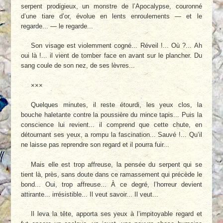
serpent prodigieux, un monstre de l’Apocalypse, couronné
d’une tiare d’or, évolue en lents enroulements — et le
regarde... — le regarde...
Son visage est violemment cogné... Réveil !... Où ?... Ah
oui là !... il vient de tomber face en avant sur le plancher. Du
sang coule de son nez, de ses lèvres...
×××
Quelques minutes, il reste étourdi, les yeux clos, la
bouche haletante contre la poussière du mince tapis... Puis la
conscience lui revient... il comprend que cette chute, en
détournant ses yeux, a rompu la fascination... Sauvé !... Qu’il
ne laisse pas reprendre son regard et il pourra fuir...
Mais elle est trop affreuse, la pensée du serpent qui se
tient là, près, sans doute dans ce ramassement qui précède le
bond... Oui, trop affreuse... À ce degré, l’horreur devient
attirante... irrésistible... Il veut savoir... Il veut...
Il leva la tête, apporta ses yeux à l’impitoyable regard et