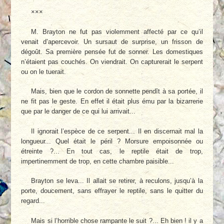
×××
M. Brayton ne fut pas violemment affecté par ce qu’il
venait d’apercevoir. Un sursaut de surprise, un frisson de
dégoût. Sa première pensée fut de sonner. Les domestiques
n’étaient pas couchés. On viendrait. On capturerait le serpent
ou on le tuerait.
Mais, bien que le cordon de sonnette pendît à sa portée, il
ne fit pas le geste. En effet il était plus ému par la bizarrerie
que par le danger de ce qui lui arrivait...
Il ignorait l’espèce de ce serpent... Il en discernait mal la
longueur... Quel était le péril ? Morsure empoisonnée ou
étreinte ?... En tout cas, le reptile était de trop,
impertinemment de trop, en cette chambre paisible...
Brayton se leva... Il allait se retirer, à reculons, jusqu’à la
porte, doucement, sans effrayer le reptile, sans le quitter du
regard...
Mais si l’horrible chose rampante le suit ?... Eh bien ! il y a