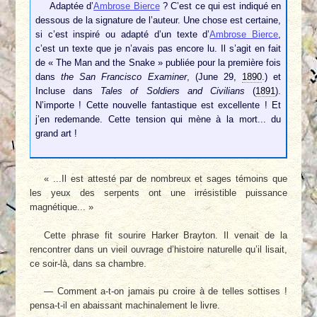
Adaptée d’
Ambrose Bierce
? C’est ce qui est indiqué en
dessous de la signature de l’auteur. Une chose est certaine,
si c’est inspiré ou adapté d’un texte d’
Ambrose Bierce
,
c’est un texte que je n’avais pas encore lu. Il s’agit en fait
de « The Man and the Snake » publiée pour la première fois
dans
the San Francisco Examiner
, (June 29,
1890
.) et
Incluse dans
Tales of Soldiers and Civilians
(
1891
).
N’importe ! Cette nouvelle fantastique est excellente ! Et
j’en redemande. Cette tension qui mène à la mort... du
grand art !
« ...Il est attesté par de nombreux et sages témoins que
les yeux des serpents ont une irrésistible puissance
magnétique... »
Cette phrase fit sourire Harker Brayton. Il venait de la
rencontrer dans un vieil ouvrage d’histoire naturelle qu’il lisait,
ce soir-là, dans sa chambre.
— Comment a-t-on jamais pu croire à de telles sottises !
pensa-t-il en abaissant machinalement le livre.