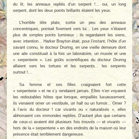
du lit, les anneaux repliés d’un serpent !... oui, un long
serpent, dont les deux points brillants étaient les yeux.
L’horrible tête plate, sortie un peu des anneaux
concentriques, pointait fixement vers lui... Les yeux n’étaient
plus de simples points lumineux ; ils regardaient les siens,
avec intention... Harker Brayton était, pour l’instant, l’hôte d’un
savant connu, le docteur Druring, en une vieille demeure dont
une aile constituait à la fois un laboratoire, un musée et une
« serpenterie ». Les goûts scientifiques du docteur Druring
allaient vers les tortues et les serpents... les serpents
surtout !...
Sa femme et ses filles craignaient fort cette
« serpenterie » et ne s’y rendaient jamais. Elles n’en voyaient
les redoutables hôtes que lorsque, empaillés luxueusement,
ils venaient orner un vestibule, un hall ou un fumoir... Orner ?
à l’avis du docteur ! car vivants ou « naturalisés », elles
abhorraient ces immondes reptiles. D’autant plus que certains
de ceux-ci avaient été plusieurs fois trouvés — et vivants —
hors de la « serpenterie » en des endroits de la maison où leur
présence était terriblement dangereuse.