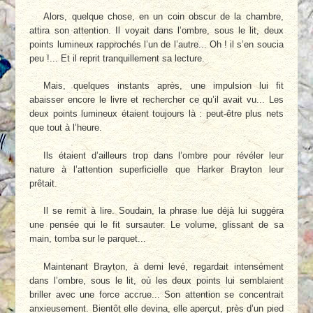
Alors, quelque chose, en un coin obscur de la chambre,
attira son attention. Il voyait dans l’ombre, sous le lit, deux
points lumineux rapprochés l’un de l’autre... Oh ! il s’en soucia
peu !... Et il reprit tranquillement sa lecture.
Mais, quelques instants après, une impulsion lui fit
abaisser encore le livre et rechercher ce qu’il avait vu... Les
deux points lumineux étaient toujours là : peut-être plus nets
que tout à l’heure.
Ils étaient d’ailleurs trop dans l’ombre pour révéler leur
nature à l’attention superficielle que Harker Brayton leur
prêtait.
Il se remit à lire. Soudain, la phrase lue déjà lui suggéra
une pensée qui le fit sursauter. Le volume, glissant de sa
main, tomba sur le parquet...
Maintenant Brayton, à demi levé, regardait intensément
dans l’ombre, sous le lit, où les deux points lui semblaient
briller avec une force accrue... Son attention se concentrait
anxieusement. Bientôt elle devina, elle aperçut, près d’un pied