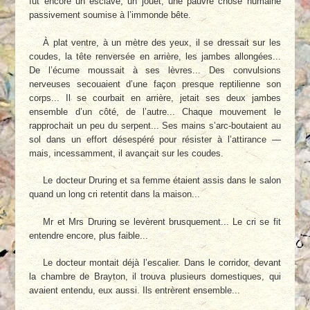
fut encore un esclave, un jouet, une pauvre chose humaine
passivement soumise à l’immonde bête.
À plat ventre, à un mètre des yeux, il se dressait sur les
coudes, la tête renversée en arrière, les jambes allongées...
De l’écume moussait à ses lèvres... Des convulsions
nerveuses secouaient d’une façon presque reptilienne son
corps... Il se courbait en arrière, jetait ses deux jambes
ensemble d’un côté, de l’autre... Chaque mouvement le
rapprochait un peu du serpent... Ses mains s’arc-boutaient au
sol dans un effort désespéré pour résister à l’attirance —
mais, incessamment, il avançait sur les coudes.
Le docteur Druring et sa femme étaient assis dans le salon
quand un long cri retentit dans la maison...
Mr et Mrs Druring se levèrent brusquement... Le cri se fit
entendre encore, plus faible...
Le docteur montait déjà l’escalier. Dans le corridor, devant
la chambre de Brayton, il trouva plusieurs domestiques, qui
avaient entendu, eux aussi. Ils entrèrent ensemble...