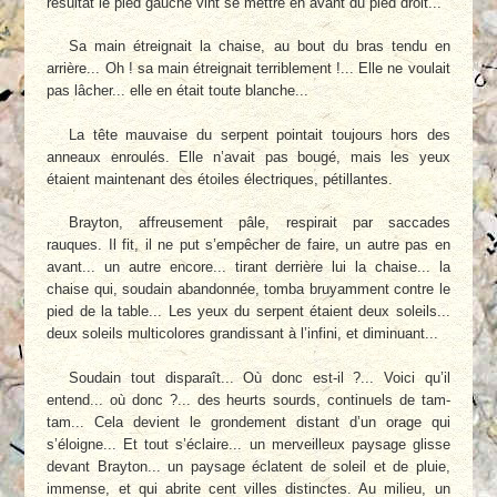
résultat le pied gauche vint se mettre en avant du pied droit...
Sa main étreignait la chaise, au bout du bras tendu en
arrière... Oh ! sa main étreignait terriblement !... Elle ne voulait
pas lâcher... elle en était toute blanche...
La tête mauvaise du serpent pointait toujours hors des
anneaux enroulés. Elle n’avait pas bougé, mais les yeux
étaient maintenant des étoiles électriques, pétillantes.
Brayton, affreusement pâle, respirait par saccades
rauques. Il fit, il ne put s’empêcher de faire, un autre pas en
avant... un autre encore... tirant derrière lui la chaise... la
chaise qui, soudain abandonnée, tomba bruyamment contre le
pied de la table... Les yeux du serpent étaient deux soleils...
deux soleils multicolores grandissant à l’infini, et diminuant...
Soudain tout disparaît... Où donc est-il ?... Voici qu’il
entend... où donc ?... des heurts sourds, continuels de tam-
tam... Cela devient le grondement distant d’un orage qui
s’éloigne... Et tout s’éclaire... un merveilleux paysage glisse
devant Brayton... un paysage éclatent de soleil et de pluie,
immense, et qui abrite cent villes distinctes. Au milieu, un