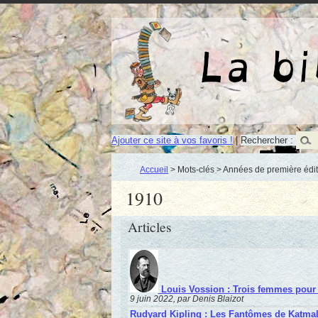
Ajouter ce site à vos favoris !
|
Rechercher :
Accueil
> Mots-clés > Années de première édit
1910
Articles
Louis Vossion : Trois femmes pour
9 juin 2022, par Denis Blaizot
Rudyard Kipling : Les Fantômes de Katma