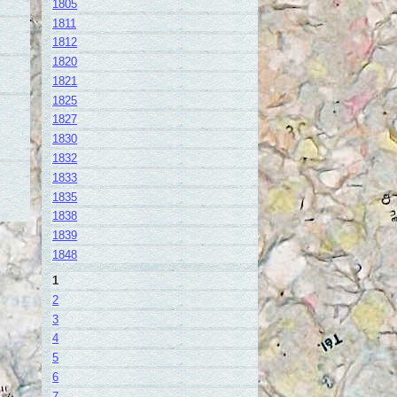
1805
1811
1812
1820
1821
1825
1827
1830
1832
1833
1835
1838
1839
1848
1
2
3
4
5
6
7