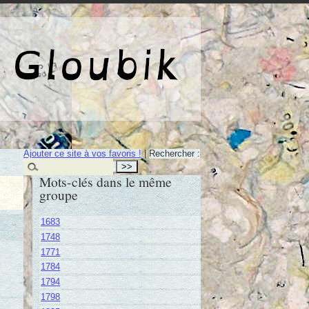
e de Gloubik
Ajouter ce site à vos favoris !
|
Rechercher :
Mots-clés dans le même
groupe
1683
1748
1771
1784
1794
1798