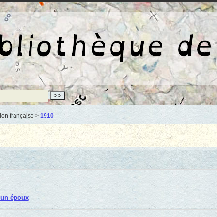
La bibliothèqu
ion française >
1910
 un époux
l