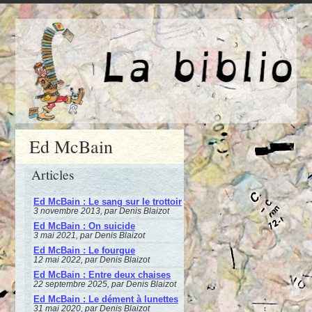
Ed McBain
Articles
Ed McBain : Le sang sur le trottoir
3 novembre 2013, par Denis Blaizot
Ed McBain : On suicide
3 mai 2021, par Denis Blaizot
Ed McBain : Le fourgue
12 mai 2022, par Denis Blaizot
Ed McBain : Entre deux chaises
22 septembre 2025, par Denis Blaizot
Ed McBain : Le dément à lunettes
31 mai 2020, par Denis Blaizot