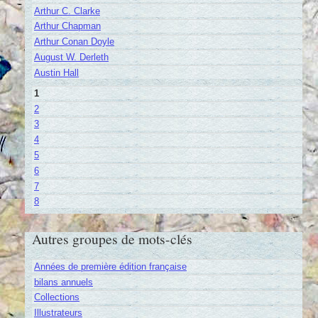
Arthur C. Clarke
Arthur Chapman
Arthur Conan Doyle
August W. Derleth
Austin Hall
1
2
3
4
5
6
7
8
Autres groupes de mots-clés
Années de première édition française
bilans annuels
Collections
Illustrateurs