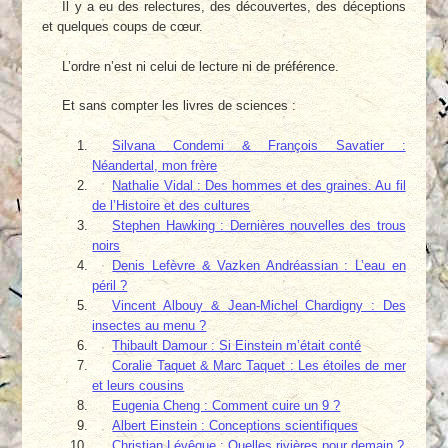
Il y a eu des relectures, des découvertes, des déceptions
et quelques coups de cœur.
L’ordre n’est ni celui de lecture ni de préférence.
Et sans compter les livres de sciences :
Silvana Condemi & François Savatier :
Néandertal, mon frère
Nathalie Vidal : Des hommes et des graines. Au fil
de l’Histoire et des cultures
Stephen Hawking : Dernières nouvelles des trous
noirs
Denis Lefèvre & Vazken Andréassian : L’eau en
péril ?
Vincent Albouy & Jean-Michel Chardigny : Des
insectes au menu ?
Thibault Damour : Si Einstein m’était conté
Coralie Taquet & Marc Taquet : Les étoiles de mer
et leurs cousins
Eugenia Cheng : Comment cuire un 9 ?
Albert Einstein : Conceptions scientifiques
Christian Lévêque : Quelles rivières pour demain ?