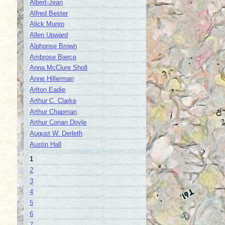
Albert-Jean
Alfred Bester
Alick Munro
Allen Upward
Alphonse Brown
Ambrose Bierce
Anna McClure Sholl
Anne Hillerman
Arlton Eadie
Arthur C. Clarke
Arthur Chapman
Arthur Conan Doyle
August W. Derleth
Austin Hall
1
2
3
4
5
6
7