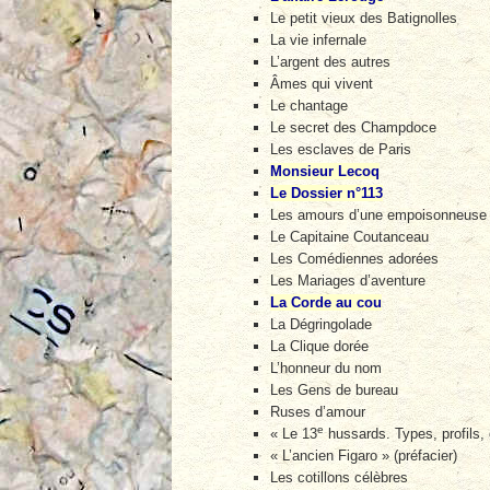
Le petit vieux des Batignolles
La vie infernale
L’argent des autres
Âmes qui vivent
Le chantage
Le secret des Champdoce
Les esclaves de Paris
Monsieur Lecoq
Le Dossier n°113
Les amours d’une empoisonneuse
Le Capitaine Coutanceau
Les Comédiennes adorées
Les Mariages d’aventure
La Corde au cou
La Dégringolade
La Clique dorée
L’honneur du nom
Les Gens de bureau
Ruses d’amour
e
« Le 13
hussards. Types, profils, 
« L’ancien Figaro » (préfacier)
Les cotillons célèbres