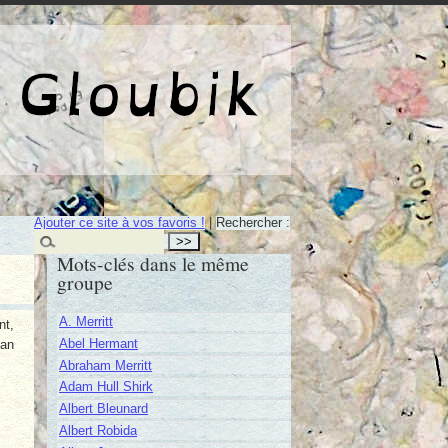
e de Gloubik
Ajouter ce site à vos favoris !
|
Rechercher :
Mots-clés dans le même
groupe
A. Merritt
nt,
Abel Hermant
nan
Abraham Merritt
Adam Hull Shirk
Albert Bleunard
Albert Robida