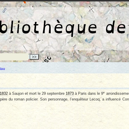
La bibliothèqu
iau
e
1832
à Saujon et mort le 29 septembre
1873
à Paris dans le 9
arrondisseme
 père du roman policier. Son personnage, l’enquêteur Lecoq, a influencé Co