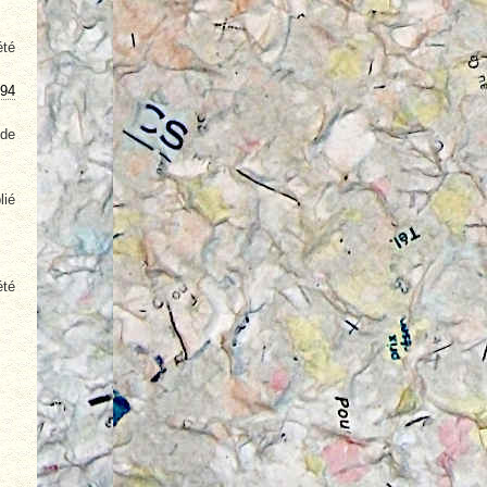
été
94
 de
lié
été