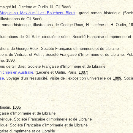
lgré lui. (Lecène et Oudin. Ill. Gil Baer)
Afrique au Mexique, Les Bouchers Bleus
, grand roman historique (Soci
illustrations de Gil Baer)
d roman historique, illustrations de George Roux, H. Lecène et H. Oudin,
18
illustrations de Gil Baer, cinquième série, Société Française d’Imprimerie et
rations de George Roux, Société Française d’Imprimerie et de Librairie
rations de Vintraut et Petit , Société Française d’Imprimerie et de Librairie. Pub
che,
1890
.
ations de Gil Baer, Société Française d’Imprimerie et de Librairie
 chien en Australie
, (Lecène et Oudin, Paris,
1887
)
se
, voyage d’un ressuscité, visite de l’exposition universelle de
1889
, Soci
Houdin,
1886
çaise d’Imprimerie et de Librairie
érique, Société Française d’Imprimerie et de Librairie
rique, Société Française d’Imprimerie et de Librairie
aise d’Imprimerie et de Librairie