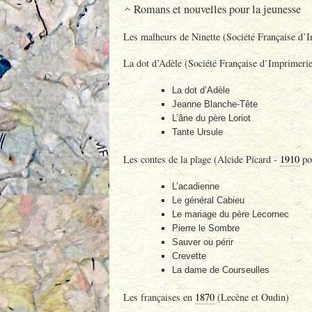
Romans et nouvelles pour la jeunesse
Les malheurs de Ninette (Société Française d’Im
La dot d’Adèle (Société Française d’Imprimerie e
La dot d’Adèle
Jeanne Blanche-Tête
L’âne du père Loriot
Tante Ursule
Les contes de la plage (Alcide Picard -
1910
pou
L’acadienne
Le général Cabieu
Le mariage du père Lecornec
Pierre le Sombre
Sauver ou périr
Crevette
La dame de Courseulles
Les françaises en
1870
(Lecène et Oudin)