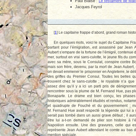
Paul Blaise :
Le testament de Mali
Jacques Feyrol
[
1
]
Le capitaine frappe d’abord, grand roman histo
En quelques mots, voici le sujet du Capitaine Fr
partant pour l’émigration, est assassiné par Jean
Aubert s’empare de la fortune de l’émigré, contenue d
mer, surtout en vrai sans-culotte, le jeune fils du com
avec sa mère, sous le Consulat, conspire contre Bo
mais son frère, devenu, par la mort de Jean Aubert, 
on devait emmener le prisonnier en Angleterre, le déli
des griffes du Premier Consul. Toutes les belles qua
trouvent chez le sans-culotte ; le royaliste n’a qu
assez dire qu’il y a ici un parti pris de dénigrem
rencontrer sous la plume de M. Fernand Hue, pas pl
Bonaparte. Le drame est bien conçu, les phases 
historiques admirablement étudiés et rendus, notamment
et quadruple de Fouché et du gouvernement ; ma
M. Fernand Hue avait respecté la légende qui lui a 
serait pas tombé dans un aussi grave défaut ; il aura
être lui a-t-on demandé de plier son histoire à l’
Napoléon ensuite. Une des gravures, celle qui est
représente Jean Aubert attendant le comte au bas d
mention spéciale.