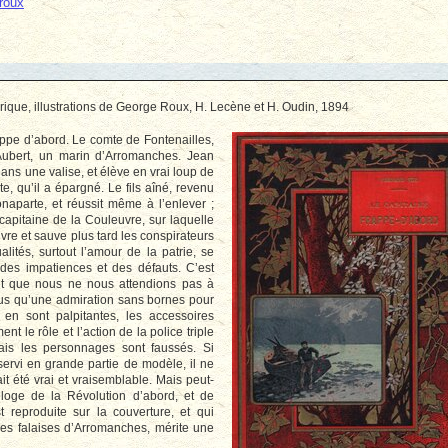
roux
rique, illustrations de George Roux, H. Lecène et H. Oudin, 1894
appe d’abord. Le comte de Fontenailles,
 Aubert, un marin d’Arromanches. Jean
ans une valise, et élève en vrai loup de
te, qu’il a épargné. Le fils aîné, revenu
naparte, et réussit même à l’enlever ;
capitaine de la Couleuvre, sur laquelle
vre et sauve plus tard les conspirateurs
lités, surtout l’amour de la patrie, se
e des impatiences et des défauts. C’est
ent que nous ne nous attendions pas à
us qu’une admiration sans bornes pour
en sont palpitantes, les accessoires
 le rôle et l’action de la police triple
is les personnages sont faussés. Si
servi en grande partie de modèle, il ne
it été vrai et vraisemblable. Mais peut-
éloge de la Révolution d’abord, et de
 reproduite sur la couverture, et qui
es falaises d’Arromanches, mérite une