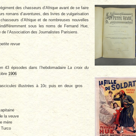
égiment des chasseurs d’Afrique avant de se faire
eurs romans d’aventures, des livres de vulgarisation
chasseurs d’Afrique et de nombreuses nouvelles
 indifféremment sous les noms de Fernand Hue,
 de l’Association des Journalistes Parisiens.
petite revue
 en 43 épisodes dans l’hebdomadaire
La croix du
tobre
1906
ascicules illustrées à 10c puis en deux gros
capitaine
de la veuve
ne mère
 Turco