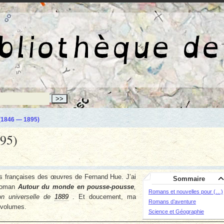
La bibliothèqu
(1846 — 1895)
95)
ions françaises des œuvres de Fernand Hue. J’ai
Sommaire
 roman
Autour du monde en pousse-pousse
,
Romans et nouvelles pour (…)
ion universelle de
1889
. Et doucement, ma
Romans d’aventure
s volumes.
Science et Géographie