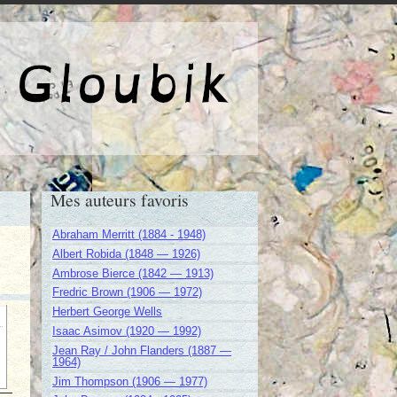
e de Gloubik
Mes auteurs favoris
Abraham Merritt (1884 - 1948)
Albert Robida (1848 — 1926)
Ambrose Bierce (1842 — 1913)
Fredric Brown (1906 — 1972)
Herbert George Wells
Isaac Asimov (1920 — 1992)
Jean Ray / John Flanders (1887 —
1964)
Jim Thompson (1906 — 1977)