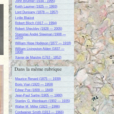
John Brunner (1934 - 1995)
Keith Laumer (1925 — 1993)
Lord Dunsany (1878 — 1957)
Lydie Blaizot
Robert Bloch (1917 — 1994)
Robert Sheckley (1928 — 2005)
Stanislas André Steeman (1908 —
1970)
William Hope Hodgson (1877 — 1918)
William Livingston Alden (1837 —
1908)
Xavier de Maistre (1763 - 1852)
Dans la même rubrique
Maurice Renard (1875 — 1939)
Boris Vian (1920 — 1959)
Edgar Poe (1809 — 1849)
Jean-Paul Sartre (1905 — 1980)
Stanley G. Weinbaum (1902 — 1935)
Walter M. Miller (1923 —1996)
Cordwainer Smith (1913 — 1966)