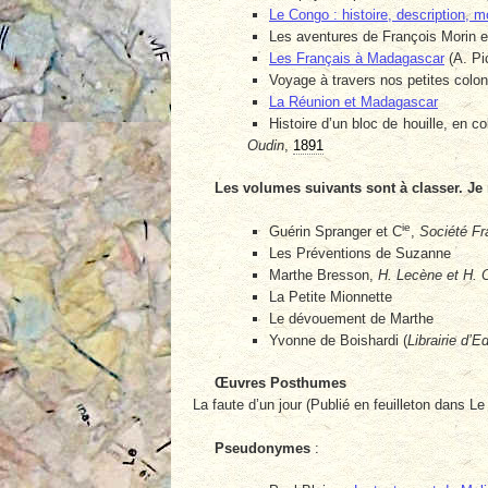
Le Congo : histoire, description,
Les aventures de François Morin e
Les Français à Madagascar
(A. Pi
Voyage à travers nos petites colon
La Réunion et Madagascar
Histoire d’un bloc de houille, en 
Oudin
,
1891
Les volumes suivants sont à classer. Je n
ie
Guérin Spranger et C
,
Société Fra
Les Préventions de Suzanne
Marthe Bresson,
H. Lecène et H. 
La Petite Mionnette
Le dévouement de Marthe
Yvonne de Boishardi (
Librairie d’E
Œuvres Posthumes
La faute d’un jour (Publié en feuilleton dans L
Pseudonymes
: