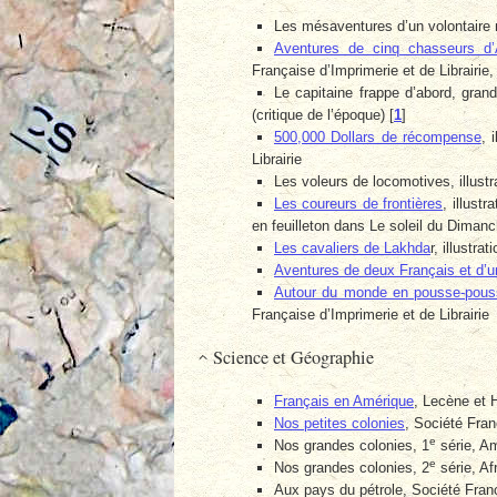
Les mésaventures d’un volontaire ma
Aventures de cinq chasseurs d’
Française d’Imprimerie et de Librairie, 
Le capitaine frappe d’abord, gran
(critique de l’époque)
[
1
]
500,000 Dollars de récompense
, 
Librairie
Les voleurs de locomotives, illust
Les coureurs de frontières
, illust
en feuilleton dans Le soleil du Diman
Les cavaliers de Lakhda
r, illustr
Aventures de deux Français et d’un
Autour du monde en pousse-pous
Française d’Imprimerie et de Librairie
Science et Géographie
Français en Amérique
, Lecène et 
Nos petites colonies
, Société Fran
e
Nos grandes colonies, 1
série, Am
e
Nos grandes colonies, 2
série, Af
Aux pays du pétrole, Société Franç