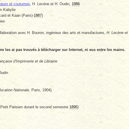
 mœurs et coutumes
, H. Lecène et H. Oudin,
1886
n Kabylie
card et Kaan (Paris)-
1887
)
ies
collaboration avec H. Bouron, ingénieur des arts et manufactures,
H. Lecène et
e les ai pas trouvés à télécharger sur Internet, ni eus entre les mains.
nçaise d’Imprimerie et de Librairie
Oudin
ducation Nationale
, Paris, 1904)
e Petit Parisien durant le second semestre
1895
)