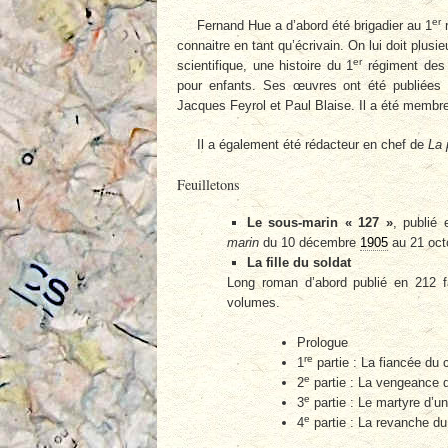
er
Fernand Hue a d’abord été brigadier au 1
r
connaitre en tant qu’écrivain. On lui doit plusi
er
scientifique, une histoire du 1
régiment des 
pour enfants. Ses œuvres ont été publiées
Jacques Feyrol et Paul Blaise. Il a été membre
Il a également été rédacteur en chef de
La 
Feuilletons
Le sous-marin « 127 »
, publié
marin
du 10 décembre
1905
au 21 oc
La fille du soldat
Long roman d’abord publié en 212 f
volumes.
Prologue
re
1
partie : La fiancée du 
e
2
partie : La vengeance 
e
3
partie : Le martyre d’u
e
4
partie : La revanche du