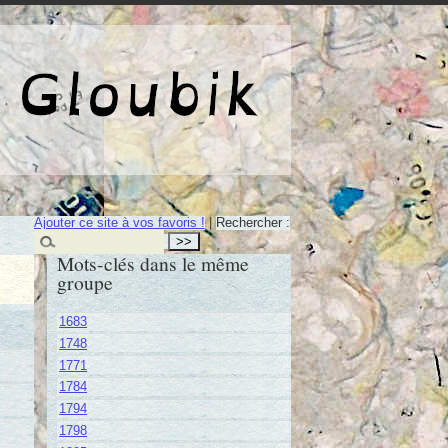
e de Gloubik
Ajouter ce site à vos favoris !
|
Rechercher :
Mots-clés dans le même
groupe
1683
1748
1771
1784
1794
1798