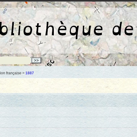
La bibliothèqu
ion française >
1887