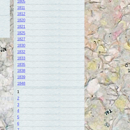
1805
1811
1812
1820
1821
1825
1827
1830
1832
1833
1835
1838
1839
1848
1
2
3
4
5
6
7