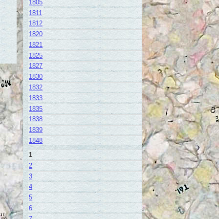
1805
1811
1812
1820
1821
1825
1827
1830
1832
1833
1835
1838
1839
1848
1
2
3
4
5
6
7