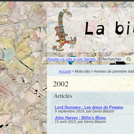
Ajouter ce site à vos favoris !
|
Rechercher :
Accueil
> Mots-clés > Années de première édit
2002
Articles
Lord Dunsany : Les dieux de Pegana
9 septembre 2016, par Denis Blaizot
John Harvey : Billie’s Blues
15 avril 2023, par Denis Blaizot