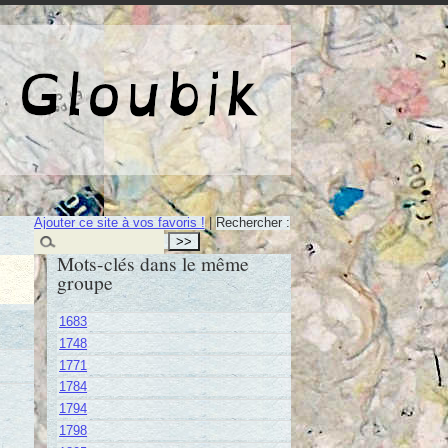
e de Gloubik
Ajouter ce site à vos favoris !
|
Rechercher :
Mots-clés dans le même
groupe
1683
1748
1771
1784
1794
1798