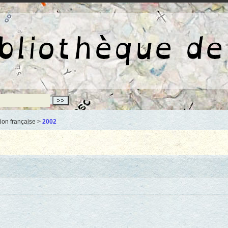
La bibliothèqu
ion française >
2002