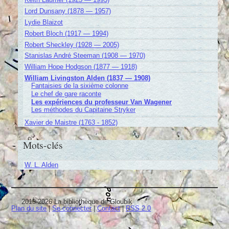
Lord Dunsany (1878 — 1957)
Lydie Blaizot
Robert Bloch (1917 — 1994)
Robert Sheckley (1928 — 2005)
Stanislas André Steeman (1908 — 1970)
William Hope Hodgson (1877 — 1918)
William Livingston Alden (1837 — 1908)
Fantaisies de la sixième colonne
Le chef de gare raconte
Les expériences du professeur Van Wagener
Les méthodes du Capitaine Stryker
Xavier de Maistre (1763 - 1852)
Mots-clés
W. L. Alden
2013-2026 La bibliothèque de Gloubik
Plan du site
|
Se connecter
|
Contact
|
RSS 2.0