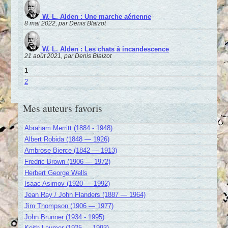
W. L. Alden : Une marche aérienne
8 mai 2022, par Denis Blaizot
W. L. Alden : Les chats à incandescence
21 août 2021, par Denis Blaizot
1
2
Mes auteurs favoris
Abraham Merritt (1884 - 1948)
Albert Robida (1848 — 1926)
Ambrose Bierce (1842 — 1913)
Fredric Brown (1906 — 1972)
Herbert George Wells
Isaac Asimov (1920 — 1992)
Jean Ray / John Flanders (1887 — 1964)
Jim Thompson (1906 — 1977)
John Brunner (1934 - 1995)
Keith Laumer (1925 — 1993)