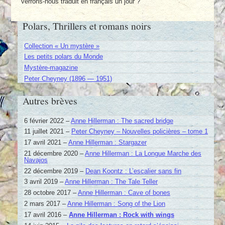
verrons-nous traduit en français un jour ?
Polars, Thrillers et romans noirs
Collection « Un mystère »
Les petits polars du Monde
Mystère-magazine
Peter Cheyney (1896 — 1951)
Autres brèves
6 février 2022 –
Anne Hillerman : The sacred bridge
11 juillet 2021 –
Peter Cheyney – Nouvelles policières – tome 1
17 avril 2021 –
Anne Hillerman : Stargazer
21 décembre 2020 –
Anne Hillerman : La Longue Marche des
Navajos
22 décembre 2019 –
Dean Koontz : L’escalier sans fin
3 avril 2019 –
Anne Hillerman : The Tale Teller
28 octobre 2017 –
Anne Hillerman : Cave of bones
2 mars 2017 –
Anne Hillerman : Song of the Lion
17 avril 2016 –
Anne Hillerman : Rock with wings