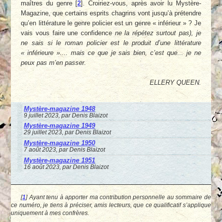
maîtres du genre
[
2
]
. Croiriez-vous, après avoir lu Mystère-
Magazine, que certains esprits chagrins vont jusqu’à prétendre
qu’en littérature le genre policier est un genre « inférieur » ? Je
vais vous faire une confidence
ne la répétez surtout pas), je
ne sais si le roman policier est le produit d’une littérature
« inférieure ».... mais ce que je sais bien, c’est que... je ne
peux pas m’en passer.
ELLERY QUEEN.
Mystère-magazine 1948
9 juillet 2023, par Denis Blaizot
Mystère-magazine 1949
29 juillet 2023, par Denis Blaizot
Mystère-magazine 1950
7 août 2023, par Denis Blaizot
Mystère-magazine 1951
16 août 2023, par Denis Blaizot
[
1
]
Ayant tenu à apporter ma contribution personnelle au sommaire de
ce numéro, je tiens à préciser, amis lecteurs, que ce qualificatif s’applique
uniquement à mes confrères.