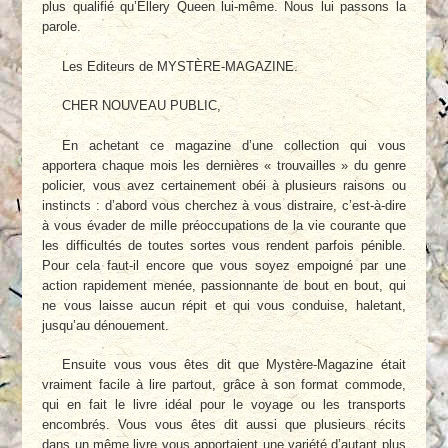
plus qualifié qu’Ellery Queen lui-même. Nous lui passons la
parole.
Les Editeurs de MYSTÈRE-MAGAZINE.
CHER NOUVEAU PUBLIC,
En achetant ce magazine d’une collection qui vous
apportera chaque mois les dernières « trouvailles » du genre
policier, vous avez certainement obéi à plusieurs raisons ou
instincts : d’abord vous cherchez à vous distraire, c’est-à-dire
à vous évader de mille préoccupations de la vie courante que
les difficultés de toutes sortes vous rendent parfois pénible.
Pour cela faut-il encore que vous soyez empoigné par une
action rapidement menée, passionnante de bout en bout, qui
ne vous laisse aucun répit et qui vous conduise, haletant,
jusqu’au dénouement.
Ensuite vous vous êtes dit que Mystère-Magazine était
vraiment facile à lire partout, grâce à son format commode,
qui en fait le livre idéal pour le voyage ou les transports
encombrés. Vous vous êtes dit aussi que plusieurs récits
dans un même livre vous apportaient une variété d’autant plus