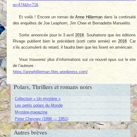
w=474&h=716
Et voilà ! Encore un roman de
Anne Hillerman
dans la continuité
des enquêtes de Joe Leaphorn, Jim Chee et Bernadette Manuelito.
Sortie annoncée pour le 3 avril
2018
. Souhaitons que les éditions
Rivage publient bien le précédent (sorti cette année) en
2018
. Car
s’ils accumulent du retard, il faudra bien que les lisent en américain.
Vous trouverez plus d’informations sur ce nouvel opus sur le site
de l’auteure :
https://annehillerman.files.wordpress.com/
Polars, Thrillers et romans noirs
Collection « Un mystère »
Les petits polars du Monde
Mystère-magazine
Peter Cheyney (1896 — 1951)
Autres brèves