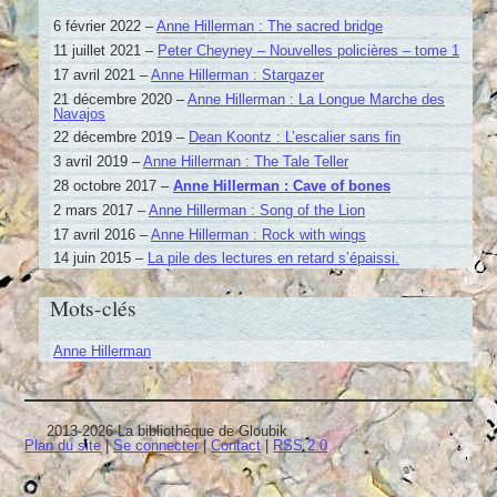
6 février 2022 –
Anne Hillerman : The sacred bridge
11 juillet 2021 –
Peter Cheyney – Nouvelles policières – tome 1
17 avril 2021 –
Anne Hillerman : Stargazer
21 décembre 2020 –
Anne Hillerman : La Longue Marche des
Navajos
22 décembre 2019 –
Dean Koontz : L’escalier sans fin
3 avril 2019 –
Anne Hillerman : The Tale Teller
28 octobre 2017 –
Anne Hillerman : Cave of bones
2 mars 2017 –
Anne Hillerman : Song of the Lion
17 avril 2016 –
Anne Hillerman : Rock with wings
14 juin 2015 –
La pile des lectures en retard s’épaissi.
Mots-clés
Anne Hillerman
2013-2026 La bibliothèque de Gloubik
Plan du site
|
Se connecter
|
Contact
|
RSS 2.0