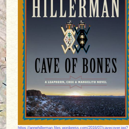
https://annehillerman.files.wordpress.com/2016/07/cavecover.jpg?