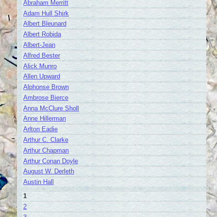
Abraham Merritt
Adam Hull Shirk
Albert Bleunard
Albert Robida
Albert-Jean
Alfred Bester
Alick Munro
Allen Upward
Alphonse Brown
Ambrose Bierce
Anna McClure Sholl
Anne Hillerman
Arlton Eadie
Arthur C. Clarke
Arthur Chapman
Arthur Conan Doyle
August W. Derleth
Austin Hall
1
2