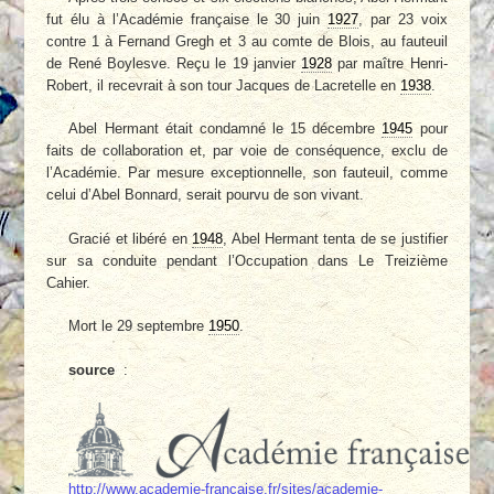
fut élu à l’Académie française le 30 juin
1927
, par 23 voix
contre 1 à Fernand Gregh et 3 au comte de Blois, au fauteuil
de René Boylesve. Reçu le 19 janvier
1928
par maître Henri-
Robert, il recevrait à son tour Jacques de Lacretelle en
1938
.
Abel Hermant était condamné le 15 décembre
1945
pour
faits de collaboration et, par voie de conséquence, exclu de
l’Académie. Par mesure exceptionnelle, son fauteuil, comme
celui d’Abel Bonnard, serait pourvu de son vivant.
Gracié et libéré en
1948
, Abel Hermant tenta de se justifier
sur sa conduite pendant l’Occupation dans Le Treizième
Cahier.
Mort le 29 septembre
1950
.
source
:
http://www.academie-francaise.fr/sites/academie-