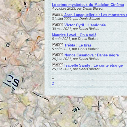
Le crime mystérieux du Madelon-Cinéma
4 octobre 2023, par Denis Blaizot
Jean Lapaquellerie : Les monstres
3 juillet 2021, par Denis Blaizot
Victor Cyril : L’araignée
30 mai 2021, par Denis Blaizot
Maurice Level : On a volé
6 août 2021, par Denis Blaizot
Trébla : Le bras
5 août 2021, par Denis Blaizot
Nonce Casanova : Danse nègre
26 juin 2021, par Denis Blaizot
Isabelle Sandy : Le conte étrange
25 juin 2021, par Denis Blaizot
1
2