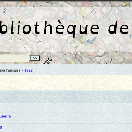
La bibliothèqu
ion française >
1922
uteurs
in