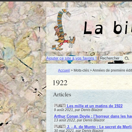
Ajouter ce site à vos favoris !
|
Rechercher :
Accueil
> Mots-clés > Années de première édit
1922
Articles
Les mille et un matins de 1922
9 août 2021, par Denis Blaizot
Arthur Conan Doyle : l’horreur dans les ha
13 août 2022, par Denis Blaizot
J. - A. de Munto : Le secret de Merl
30 mai 2021, par Denis Blaizot