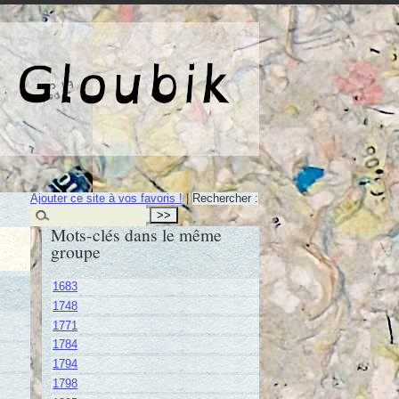
e de Gloubik
Ajouter ce site à vos favoris !
|
Rechercher :
Mots-clés dans le même
groupe
1683
1748
1771
1784
1794
1798