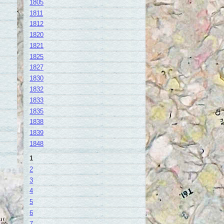
1805
1811
1812
1820
1821
1825
1827
1830
1832
1833
1835
1838
1839
1848
1
2
3
4
5
6
7