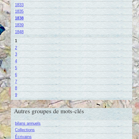
1833
1835
1838
1839
1848
1
2
3
4
5
6
7
8
9
Autres groupes de mots-clés
bilans annuels
Collections
Écrivains