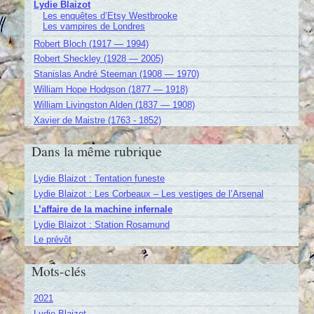
Lydie Blaizot
Les enquêtes d’Etsy Westbrooke
Les vampires de Londres
Robert Bloch (1917 — 1994)
Robert Sheckley (1928 — 2005)
Stanislas André Steeman (1908 — 1970)
William Hope Hodgson (1877 — 1918)
William Livingston Alden (1837 — 1908)
Xavier de Maistre (1763 - 1852)
Dans la même rubrique
Lydie Blaizot : Tentation funeste
Lydie Blaizot : Les Corbeaux – Les vestiges de l’Arsenal
L’affaire de la machine infernale
Lydie Blaizot : Station Rosamund
Le prévôt
Mots-clés
2021
Lydie Blaizot