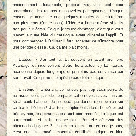
anciennement Rocambole, propose via une appli pour
smartphone des romans et nouvelles par épisodes. Chaque
épisode ne nécessite que quelques minutes de lecture (me
aux plus lents d’entre nous). L’idée est bonne même si je lis
très peu sur écran. Ce que je trouve dommage, c’est que vous
n’avez aucune idée du catalogue avant d’installer l’appli. Et
pour commencer à l’utiliser il faut accepter de s’inscrire pour
une période d’essai. Ça, ça me plait moins.
L’auteur ? J’ai tout lu. Et souvent en avant première.
Avantage et inconvénient d’être bêta-lecteur ;-) Et j’aurais
abandonné depuis longtemps si je n’étais pas convaincu par
son travail. Ce qui ne m’empêche pas d’être critique.
L’histoire, maintenant. Je ne suis pas trop steampunk. Je
ne risque donc pas de comparer cette novella avec l’univers
steampunk habituel. Je ne peux que donner mon opinion sur
ce texte. Hé bien ! J’ai tout simplement adoré. Le décor est
très sympa, les personnages sont bien amenés, l’intrigue est
surprenante. Et la fin encore plus. Peut-elle décevoir des
aficionado du genre ? Je n’en sais rien. Tout ce que je sais,
c’est que j’ai trouvé l’ensemble équilibré, intrigant et bien