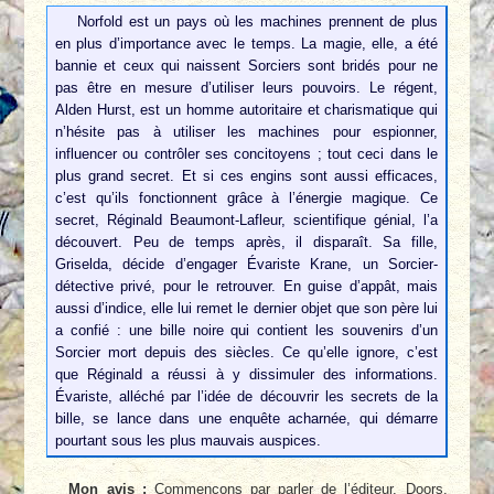
Norfold est un pays où les machines prennent de plus
en plus d’importance avec le temps. La magie, elle, a été
bannie et ceux qui naissent Sorciers sont bridés pour ne
pas être en mesure d’utiliser leurs pouvoirs. Le régent,
Alden Hurst, est un homme autoritaire et charismatique qui
n’hésite pas à utiliser les machines pour espionner,
influencer ou contrôler ses concitoyens ; tout ceci dans le
plus grand secret. Et si ces engins sont aussi efficaces,
c’est qu’ils fonctionnent grâce à l’énergie magique. Ce
secret, Réginald Beaumont-Lafleur, scientifique génial, l’a
découvert. Peu de temps après, il disparaît. Sa fille,
Griselda, décide d’engager Évariste Krane, un Sorcier-
détective privé, pour le retrouver. En guise d’appât, mais
aussi d’indice, elle lui remet le dernier objet que son père lui
a confié : une bille noire qui contient les souvenirs d’un
Sorcier mort depuis des siècles. Ce qu’elle ignore, c’est
que Réginald a réussi à y dissimuler des informations.
Évariste, alléché par l’idée de découvrir les secrets de la
bille, se lance dans une enquête acharnée, qui démarre
pourtant sous les plus mauvais auspices.
Mon avis :
Commençons par parler de l’éditeur. Doors,