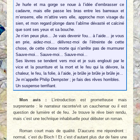
Je hurle et ma gorge se noue à l’idée d’embrasser ce
cadavre, mais elle passe les bras entre les barreaux et
m’enserre, elle m’attire vers elle, approche mon visage du
sien, et mon regard plonge dans l’abîme dévasté et calciné
que sont ses yeux et sa bouche.
Je n’en peux plus... Je vais devenir fou... à l’aide... je vous
en prie, aidez-moi... délivrez-moi de l’étreinte de cette
chose, de cette chose morte qui n’arrête pas de murmurer
Sauve-moi... Sauve-moi... Sauve-moi...
Ses lèvres se tendent vers moi et je suis englouti par le
vice et la pourriture et la mort et le feu qui la dévore, la
chaleur, le feu, la folie, à l’aide, je brûle je brûle je brûle je...
Je m’appelle Philip Dempster ; je fais des rêves horribles.
Un suspense terrifiant.
Mon avis :
L’introduction est prometteuse mais
surprenante : le narrateur raconte/vit un cauchemar ou il est
question de lumière et de feu. Je trouve le rêve bien rendu,
mais c’est une technique inhabituelle pour débuter un roman.
Roman court mais de qualité. D’aucuns me répondront :
normal, c’est du Bloch ! Et c’est d’autant plus dur de faire une