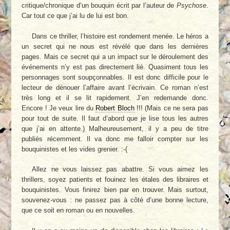
critique/chronique d’un bouquin écrit par l’auteur de
Psychose
.
Car tout ce que j’ai lu de lui est bon.
Dans ce thriller, l’histoire est rondement menée. Le héros a
un secret qui ne nous est révélé que dans les dernières
pages. Mais ce secret qui a un impact sur le déroulement des
événements n’y est pas directement lié. Quasiment tous les
personnages sont soupçonnables. Il est donc difficile pour le
lecteur de dénouer l’affaire avant l’écrivain. Ce roman n’est
très long et il se lit rapidement. J’en redemande donc.
Encore ! Je veux lire du
Robert Bloch
!!! (Mais ce ne sera pas
pour tout de suite. Il faut d’abord que je lise tous les autres
que j’ai en attente.) Malheureusement, il y a peu de titre
publiés récemment. Il va donc me falloir compter sur les
bouquinistes et les vides grenier. :-(
Allez ne vous laissez pas abattre. Si vous aimez les
thrillers, soyez patients et fouinez les étales des libraires et
bouquinistes. Vous finirez bien par en trouver. Mais surtout,
souvenez-vous : ne passez pas à côté d’une bonne lecture,
que ce soit en roman ou en nouvelles.