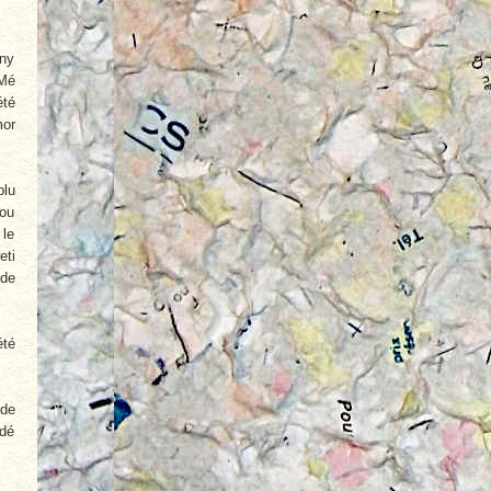
iny
 Mé
été
mor
plu
tou
 le
eti
 de
été
 de
 dé