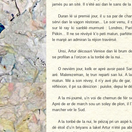
jamés pu an sité. Il s’été asi dan le sans de la
Duran lé ui premié jour, il u sa par de ch
sérvi dan le vagon réstoran... Le soir venu, i
sur lé ray ki sanblé murmuré : Londres, Pa
Pékin... Il ne se révéyé k’o peti matun, parfét
le manjé an admiran la réjion travérsé.
Unsi, Artur découvri Venise dan lé brum d
se profilan a l’orizon a la tonbé de la nui...
O neviém jour, kelk er apré avoir pasé Sa
aré. Malerezeman, le trun reparti san lui. A l
matun. Mé a son révey, il n’y avé plu de gar,
réfléxion, il pri sa désizion : puiske, depui le d
A la mi-journé, u’n voi de chemun de fér se pr
Apré de er de march sou un soley de plon, il l’a
marcher vér le Sud.
A la tonbé de la nui, le péizaj pri un aspé l
dé étoil d’u’n briyans a lakel Artur n’été pa ab