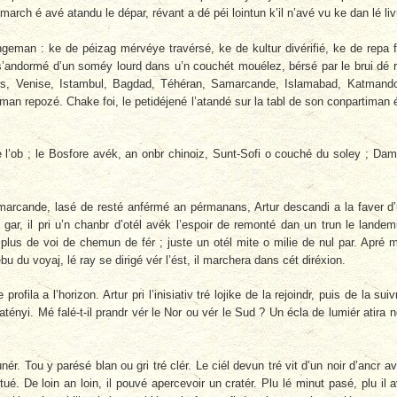
 march é avé atandu le dépar, révant a dé péi lointun k’il n’avé vu ke dan lé liv
angeman : ke de péizag mérvéye travérsé, ke de kultur divérifié, ke de repa 
l s’andormé d’un soméy lourd dans u’n couchét mouélez, bérsé par le brui dé 
ris, Venise, Istambul, Bagdad, Téhéran, Samarcande, Islamabad, Katmand
eman repozé. Chake foi, le petidéjené l’atandé sur la tabl de son conpartiman é
e l’ob ; le Bosfore avék, an onbr chinoiz, Sunt-Sofi o couché du soley ; Da
marcande, lasé de resté anférmé an pérmanans, Artur descandi a la faver d
a gar, il pri u’n chanbr d’otél avék l’espoir de remonté dan un trun le lande
 plus de voi de chemun de fér ; juste un otél mite o milie de nul par. Apré 
ébu du voyaj, lé ray se dirigé vér l’ést, il marchera dans cét diréxion.
ofila a l’horizon. Artur pri l’inisiativ tré lojike de la rejoindr, puis de la suiv
tényi. Mé falé-t-il prandr vér le Nor ou vér le Sud ? Un écla de lumiér atira n
unér. Tou y parésé blan ou gri tré clér. Le ciél devun tré vit d’un noir d’ancr a
itué. De loin an loin, il pouvé apercevoir un cratér. Plu lé minut pasé, plu il 