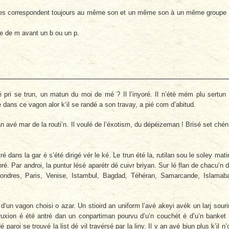
tres correspondent toujours au même son et un même son à un même groupe
re de m avant un b ou un p.
é pri se trun, un matun du moi de mé ? Il l’inyoré. Il n’été mém plu sertun
é dans ce vagon alor k’il se randé a son travay, a pié com d’abitud.
ur an avé mar de la routi’n. Il voulé de l’éxotism, du dépéizeman ! Brisé set chén
 dans la gar é s’été dirigé vér le ké. Le trun été la, rutilan sou le soley mati
oré. Par androi, la puntur lésé aparétr dé cuivr briyan. Sur lé flan de chacu’n d
Londres, Paris, Venise, Istambul, Bagdad, Téhéran, Samarcande, Islamab
 d’un vagon choisi o azar. Un stioird an uniform l’avé akeyi avék un larj souri
truxion é été antré dan un conpartiman pourvu d’u’n couchét é d’u’n banket
é paroi se trouvé la list dé vil travérsé par la liny. Il y an avé biun plus k’il n’