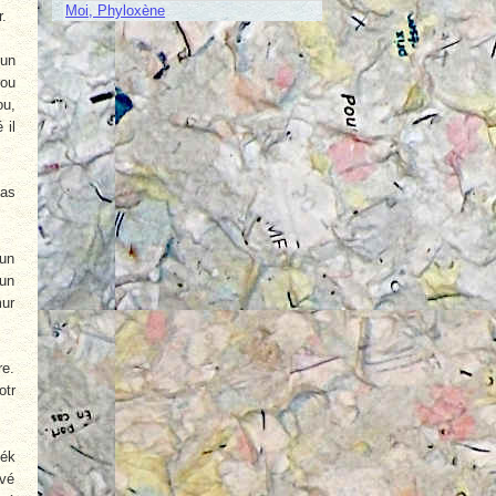
Moi, Phyloxène
r.
fun
rou
ou,
 il
mas
’un
mun
mur
re.
otr
vék
avé