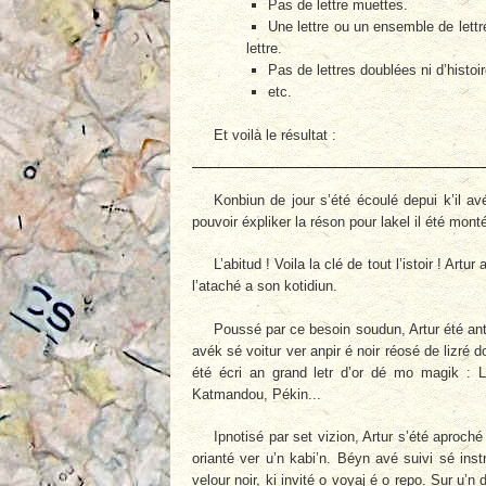
Pas de lettre muettes.
Une lettre ou un ensemble de let
lettre.
Pas de lettres doublées ni d’histoi
etc.
Et voilà le résultat :
Konbiun de jour s’été écoulé depui k’il av
pouvoir éxpliker la réson pour lakel il été mont
L’abitud ! Voila la clé de tout l’istoir ! Art
l’ataché a son kotidiun.
Poussé par ce besoin soudun, Artur été antré
avék sé voitur ver anpir é noir réosé de lizré d
été écri an grand letr d’or dé mo magik : 
Katmandou, Pékin...
Ipnotisé par set vizion, Artur s’été aproché
orianté ver u’n kabi’n. Béyn avé suivi sé ins
velour noir, ki invité o voyaj é o repo. Sur u’n d