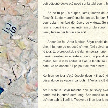
peti déjeuné copie été posé sur la tabl sou la f
Se ne fu pa u’n surpris, lorsk, sortan de la
féroviér. La de marché inutileman tou le jour, B
pour cela, il lui falé dé réserv de viktuay. S
fasil a trouvé é son invantér ancor plu sunpl 
venir, térasé par la fun é la soif.
Ancor u’n foi, Artur Markus Béyn choizi de
cho, il fu here de retrouvé u’n voi féré suivan 
lé jour. É, o crépuskul, s’é dan un péizaj lunér 
menér direkteman o réstoran ou il pu prandr un
matun, tel un viey abitué, il s’asi a la tabl 
café. ke ne doneré-t-il pa pour dé tarti’n beré !
...
Konbiun de jour s’été écoulé depui k’il avé k
désandu de se vagon. La routi’n ! Voila la clé de 
...
Artur Marcus Béyn marché sou se soley aka
partir, mé la journé seré long. Son mond se 
du’n de sabl a l’unfini. Trouvera-t-il un jour le r