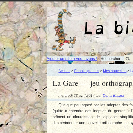
Ajouter ce site à vos favoris !
|
Rechercher :
Accueil
>
Ebooks gratuits
>
Mes nouvelles
>
L
La Gare — jeu orthograp
mercredi 23 avril 2014
,
par
Denis Blaizot
Quelque peu agacé par les adeptes des fau
(quitte à entendre des inepties du genres « l
prônent un alourdissant de l’alphabet simplifi
d’expérimenter une nouvelle orthographe. Le s