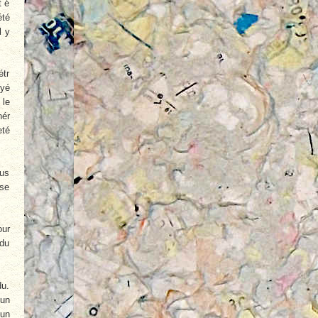
t é
été
l y
étr
oyé
 le
nér
eté
ous
 se
our
 du
du.
vun
 un