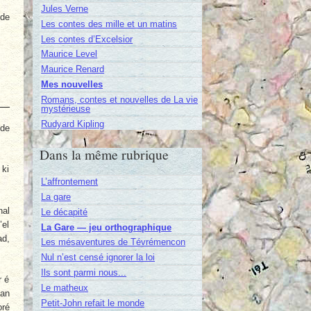
Jules Verne
 de
Les contes des mille et un matins
Les contes d’Excelsior
Maurice Level
Maurice Renard
Mes nouvelles
Romans, contes et nouvelles de La vie
mystérieuse
Rudyard Kipling
 de
Dans la même rubrique
 ki
L’affrontement
La gare
nal
Le décapité
’el
La Gare — jeu orthographique
ad,
Les mésaventures de Tévrémencon
Nul n’est censé ignorer la loi
Ils sont parmi nous...
r é
Le matheux
 an
Petit-John refait le monde
oré