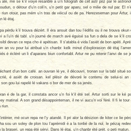
ja alé, mé se k’il voiyé resanblé a u’n fotografi de cét astr priz par lé astrono
udun, o détour d’u’n coli’n, u’n petit gar aparu, sel o milie de nul par. El n’
é riun otour, pas mém u’n tras de véicul ou de pa. Herezeseman pour Artur, i
n lé étaj.
a pérdu k’il trouva dézért. Il éra ansuit dan tou l’édifis ou il ne trouva okun 
vi a l’u’n dé tabl. u’n journé de march avé éguisé sa fun o dela de se k’il cr
sibl devan ce repa cho é apétisan. Il s’atabla é vida l’asiét de bon apéti. Apré
on an vu pour lui atribué u’n chanbr. kelk minut d’éxplorasion dé étaj l’ame
és é écléré un li d’aparans biun confortabl. Artur ne pu retenir l’anvi de se j
échant d’un bon café. an ouvran lé ye, il découvri, tronan sur la tabl situé s
sucrié, é asiét de croisan. kel plésir de dévoré le contenu de selui-si an
son gou lui rapelé lé vakans o bor de mer de sa jenés.
ran é de la gar, il constata ancor u’n foi k’il été sel. Artur sorti sur le ké p
ey matinal. A son grand désappointeman, il ne vi aucu’n voi féré. Il fi le tour
 riun.
’intérier, mé ocun repa ne l’y atandé. Il pri alor la désizion de kiter ce lie pér
cha sou un soley de plon tou l’aprémidi é a la tonbé de la nui, le péizaj rede
n la braseri, un repa été sérvi. Dans lé étaj, u’n chanbr été prét. o peti matun,