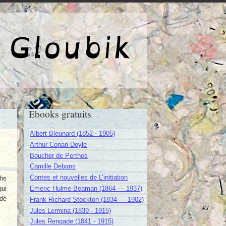
e de Gloubik
Ebooks gratuits
Albert Bleunard (1852 - 1905)
Arthur Conan Doyle
Boucher de Perthes
Camille Debans
Contes et nouvelles de L’initiation
phe
qui
Emeric Hulme-Beaman (1864 — 1937)
idé
Frank Richard Stockton (1834 — 1902)
Jules Lermina (1839 - 1915)
Jules Rengade (1841 - 1915)