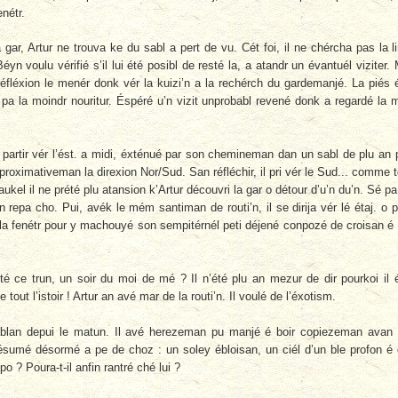
enétr.
 gar, Artur ne trouva ke du sabl a pert de vu. Cét foi, il ne chércha pas la l
éyn voulu vérifié s’il lui été posibl de resté la, a atandr un évantuél viziter.
é réfléxion le menér donk vér la kuizi’n a la rechérch du gardemanjé. La piés 
: pa la moindr nouritur. Éspéré u’n vizit unprobabl revené donk a regardé la 
 partir vér l’ést. a midi, éxténué par son chemineman dan un sabl de plu an 
aproximativeman la direxion Nor/Sud. San réfléchir, il pri vér le Sud... comme 
aukel il ne prété plu atansion k’Artur découvri la gar o détour d’u’n du’n. Sé pa
 repa cho. Pui, avék le mém santiman de routi’n, il se dirija vér lé étaj. o p
sou la fenétr pour y machouyé son sempitérnél peti déjené conpozé de croisan é
ité ce trun, un soir du moi de mé ? Il n’été plu an mezur de dir pourkoi il 
tout l’istoir ! Artur an avé mar de la routi’n. Il voulé de l’éxotism.
blan depui le matun. Il avé herezeman pu manjé é boir copiezeman avan
résumé désormé a pe de choz : un soley ébloisan, un ciél d’un ble profon é
epo ? Poura-t-il anfin rantré ché lui ?