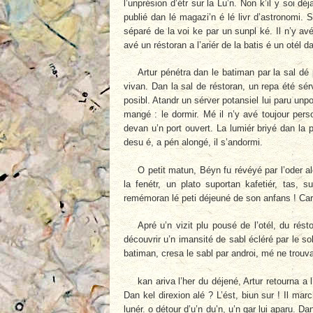
l’unprésion d’étr sur la Lu’n. Non k’il y soi dé
publié dan lé magazi’n é lé livr d’astronomi. So
séparé de la voi ke par un sunpl ké. Il n’y av
avé un réstoran a l’ariér de la batis é un otél da
Artur pénétra dan le batiman par la sal dé p
vivan. Dan la sal de réstoran, un repa été sér
posibl. Atandr un sérver potansiel lui paru unpo
mangé : le dormir. Mé il n’y avé toujour pers
devan u’n port ouvert. La lumiér briyé dan la pi
desu é, a pén alongé, il s’andormi.
O petit matun, Béyn fu révéyé par l’oder al
la fenétr, un plato suportan kafetiér, tas, 
remémoran lé peti déjeuné de son anfans ! Car 
Apré u’n vizit plu pousé de l’otél, du résto
découvrir u’n imansité de sabl écléré par le sol
batiman, cresa le sabl par androi, mé ne trouva
kan ariva l’her du déjené, Artur retourna a l
Dan kel direxion alé ? L’ést, biun sur ! Il mar
lunér. o détour d’u’n du’n, u’n gar lui aparu. Da