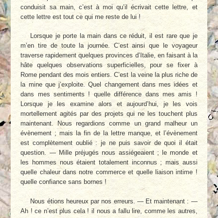
conduisit sa main, c’est à moi qu’il écrivait cette lettre, et
cette lettre est tout ce qui me reste de lui !
Lorsque je porte la main dans ce réduit, il est rare que je
m’en tire de toute la journée. C’est ainsi que le voyageur
traverse rapidement quelques provinces d’Italie, en faisant à la
hâte quelques observations superficielles, pour se fixer à
Rome pendant des mois entiers. C’est la veine la plus riche de
la mine que j’exploite. Quel changement dans mes idées et
dans mes sentiments ! quelle différence dans mes amis !
Lorsque je les examine alors et aujourd’hui, je les vois
mortellement agités par des projets qui ne les touchent plus
maintenant. Nous regardions comme un grand malheur un
évènement ; mais la fin de la lettre manque, et l’évènement
est complètement oublié : je ne puis savoir de quoi il était
question. — Mille préjugés nous assiégeaient ; le monde et
les hommes nous étaient totalement inconnus ; mais aussi
quelle chaleur dans notre commerce et quelle liaison intime !
quelle confiance sans bornes !
Nous étions heureux par nos erreurs. — Et maintenant : —
Ah ! ce n’est plus cela ! il nous a fallu lire, comme les autres,