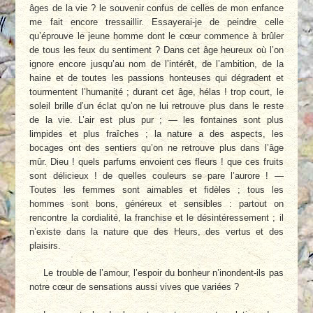
âges de la vie ? le souvenir confus de celles de mon enfance
me fait encore tressaillir. Essayerai-je de peindre celle
qu’éprouve le jeune homme dont le cœur commence à brûler
de tous les feux du sentiment ? Dans cet âge heureux où l’on
ignore encore jusqu’au nom de l’intérêt, de l’ambition, de la
haine et de toutes les passions honteuses qui dégradent et
tourmentent l’humanité ; durant cet âge, hélas ! trop court, le
soleil brille d’un éclat qu’on ne lui retrouve plus dans le reste
de la vie. L’air est plus pur ; — les fontaines sont plus
limpides et plus fraîches ; la nature a des aspects, les
bocages ont des sentiers qu’on ne retrouve plus dans l’âge
mûr. Dieu ! quels parfums envoient ces fleurs ! que ces fruits
sont délicieux ! de quelles couleurs se pare l’aurore ! —
Toutes les femmes sont aimables et fidèles ; tous les
hommes sont bons, généreux et sensibles : partout on
rencontre la cordialité, la franchise et le désintéressement ; il
n’existe dans la nature que des Heurs, des vertus et des
plaisirs.
Le trouble de l’amour, l’espoir du bonheur n’inondent-ils pas
notre cœur de sensations aussi vives que variées ?