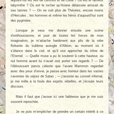
aujourd’hui les Îles de Lemnos et de Crète ? Où est le fameux
labyrinthe ? Où est le rocher qu’Ariane délaissée arrosait de
ses larmes ? — On ne voit plus de Thésées, encore moins
d’Hercules ; les hommes et même les héros d’aujourd’hui sont
des pygmées.
Lorsque je veux me donner ensuite une scène
d’enthousiasme, et jouir de toutes les forces de mon
imagination, je m’attache hardiment aux plis de la robe
flottante du sublime aveugle d’Albion, au moment où il
s’élance dans le ciel, et qu’il ose approcher du trône de
l’Eternel. — Quelle muse a pu le soutenir à cette hauteur, où
nul homme avant lui n’avait osé porter ses regards ? — De
l’éblouissant parvis céleste que l’avare Mammon regardait
avec des yeux d’envie, je passe avec horreur dans les vastes
cavernes du séjour de Satan ; — j’assiste au conseil infernal,
je me mêle à la foule des esprits rebelles, et j’écoute leurs
discours.
Mais il faut que j’avoue ici une faiblesse que je me suis
souvent reprochée.
Je ne puis m’empêcher de prendre un certain intérêt à ce