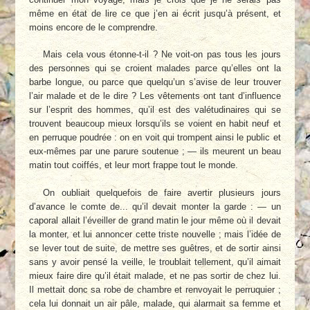
même en état de lire ce que j’en ai écrit jusqu’à présent, et
moins encore de le comprendre.
Mais cela vous étonne-t-il ? Ne voit-on pas tous les jours
des personnes qui se croient malades parce qu’elles ont la
barbe longue, ou parce que quelqu’un s’avise de leur trouver
l’air malade et de le dire ? Les vêtements ont tant d’influence
sur l’esprit des hommes, qu’il est des valétudinaires qui se
trouvent beaucoup mieux lorsqu’ils se voient en habit neuf et
en perruque poudrée : on en voit qui trompent ainsi le public et
eux-mêmes par une parure soutenue ; — ils meurent un beau
matin tout coiffés, et leur mort frappe tout le monde.
On oubliait quelquefois de faire avertir plusieurs jours
d’avance le comte de... qu’il devait monter la garde : — un
caporal allait l’éveiller de grand matin le jour même où il devait
la monter, et lui annoncer cette triste nouvelle ; mais l’idée de
se lever tout de suite, de mettre ses guêtres, et de sortir ainsi
sans y avoir pensé la veille, le troublait tellement, qu’il aimait
mieux faire dire qu’il était malade, et ne pas sortir de chez lui.
Il mettait donc sa robe de chambre et renvoyait le perruquier ;
cela lui donnait un air pâle, malade, qui alarmait sa femme et