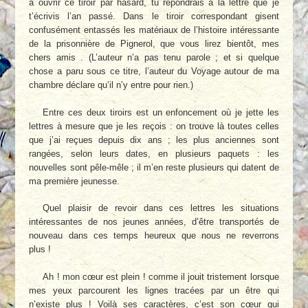
à ouvrir ce tiroir par hasard, tu répondrais à la lettre que je
t’écrivis l’an passé. Dans le tiroir correspondant gisent
confusément entassés les matériaux de l’histoire intéressante
de la prisonnière de Pignerol, que vous lirez bientôt, mes
chers amis . (L’auteur n’a pas tenu parole ; et si quelque
chose a paru sous ce titre, l’auteur du Voyage autour de ma
chambre déclare qu’il n’y entre pour rien.)
Entre ces deux tiroirs est un enfoncement où je jette les
lettres à mesure que je les reçois : on trouve là toutes celles
que j’ai reçues depuis dix ans ; les plus anciennes sont
rangées, selon leurs dates, en plusieurs paquets : les
nouvelles sont pêle-mêle ; il m’en reste plusieurs qui datent de
ma première jeunesse.
Quel plaisir de revoir dans ces lettres les situations
intéressantes de nos jeunes années, d’être transportés de
nouveau dans ces temps heureux que nous ne reverrons
plus !
Ah ! mon cœur est plein ! comme il jouit tristement lorsque
mes yeux parcourent les lignes tracées par un être qui
n’existe plus ! Voilà ses caractères, c’est son cœur qui