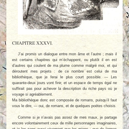
CHAPITRE XXXVI.
J’ai promis un dialogue entre mon âme et l’autre ; mais il
est certains chapitres qui m’échappent, ou plutôt il en est
d’autres qui coulent de ma plume comme malgré moi, et qui
déroutent mes projets : de ce nombre est celui de ma
bibliothèque, que je ferai le plus court possible. — Les
quarante-deux jours vont finir, et un espace de temps égal ne
suffirait pas pour achever la description du riche pays où je
voyage si agréablement.
Ma bibliothèque donc est composée de romans, puisqu’il faut
vous le dire, — oui, de romans, et de quelques poètes choisis.
Comme si je n’avais pas assez de mes maux, je partage
encore volontairement ceux de mille personnages imaginaires,
et je les sens aussi vivement que les miens : que de larmes