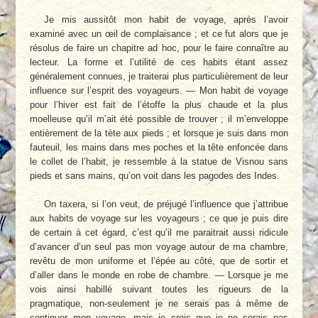
Je mis aussitôt mon habit de voyage, après l’avoir
examiné avec un œil de complaisance ; et ce fut alors que je
résolus de faire un chapitre ad hoc, pour le faire connaître au
lecteur. La forme et l’utilité de ces habits étant assez
généralement connues, je traiterai plus particulièrement de leur
influence sur l’esprit des voyageurs. — Mon habit de voyage
pour l’hiver est fait de l’étoffe la plus chaude et la plus
moelleuse qu’il m’ait été possible de trouver ; il m’enveloppe
entièrement de la tète aux pieds ; et lorsque je suis dans mon
fauteuil, les mains dans mes poches et la tête enfoncée dans
le collet de l’habit, je ressemble à la statue de Visnou sans
pieds et sans mains, qu’on voit dans les pagodes des Indes.
On taxera, si l’on veut, de préjugé l’influence que j’attribue
aux habits de voyage sur les voyageurs ; ce que je puis dire
de certain à cet égard, c’est qu’il me paraitrait aussi ridicule
d’avancer d’un seul pas mon voyage autour de ma chambre,
revêtu de mon uniforme et l’épée au côté, que de sortir et
d’aller dans le monde en robe de chambre. — Lorsque je me
vois ainsi habillé suivant toutes les rigueurs de la
pragmatique, non-seulement je ne serais pas à même de
continuer mon voyage, mais je crois que je ne serais pas