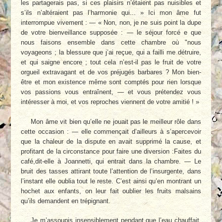
les partagerais pas, si ces plaisirs n’étaient pas nuisibles et
s’ils n’altéraient pas l’harmonie qui... » Ici mon âme fut
interrompue vivement : — « Non, non, je ne suis point la dupe
de votre bienveillance supposée : — le séjour forcé e que
nous faisons ensemble dans cette chambre où "nous
voyageons ; la blessure que j’ai reçue, qui a failli me détruire,
et qui saigne encore ; tout cela n’est-il pas le fruit de votre
orgueil extravagant et de vos préjugés barbares ? Mon bien-
être et mon existence même sont comptés pour rien lorsque
vos passions vous entraînent, — et vous prétendez vous
intéresser à moi, et vos reproches viennent de votre amitié ! »
Mon âme vit bien qu’elle ne jouait pas le meilleur rôle dans
cette occasion : — elle commençait d’ailleurs à s’apercevoir
que la chaleur de la dispute en avait supprimé la cause, et
profitant de la circonstance pour faire une diversion :Faites du
café,dit-elle à Joannetti, qui entrait dans la chambre. — Le
bruit des tasses attirant toute l’attention de l’insurgente, dans
l’instant elle oublia tout le reste. C’est ainsi qu’en montrant un
hochet aux enfants, on leur fait oublier les fruits malsains
qu’ils demandent en trépignant.
Je m’assoupis insensiblement pendant que l’eau chauffait.