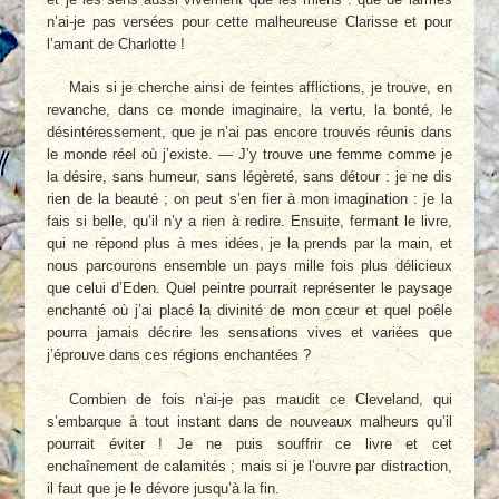
n’ai-je pas versées pour cette malheureuse Clarisse et pour
l’amant de Charlotte !
Mais si je cherche ainsi de feintes afflictions, je trouve, en
revanche, dans ce monde imaginaire, la vertu, la bonté, le
désintéressement, que je n’ai pas encore trouvés réunis dans
le monde réel où j’existe. — J’y trouve une femme comme je
la désire, sans humeur, sans légèreté, sans détour : je ne dis
rien de la beauté ; on peut s’en fier à mon imagination : je la
fais si belle, qu’il n’y a rien à redire. Ensuite, fermant le livre,
qui ne répond plus à mes idées, je la prends par la main, et
nous parcourons ensemble un pays mille fois plus délicieux
que celui d’Eden. Quel peintre pourrait représenter le paysage
enchanté où j’ai placé la divinité de mon cœur et quel poêle
pourra jamais décrire les sensations vives et variées que
j’éprouve dans ces régions enchantées ?
Combien de fois n’ai-je pas maudit ce Cleveland, qui
s’embarque à tout instant dans de nouveaux malheurs qu’il
pourrait éviter ! Je ne puis souffrir ce livre et cet
enchaînement de calamités ; mais si je l’ouvre par distraction,
il faut que je le dévore jusqu’à la fin.