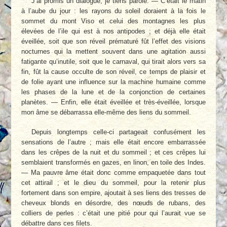
J’ai promis un dialogue, je tiens parole. — C’était le matin
à l’aube du jour : les rayons du soleil doraient à la fois le
sommet du mont Viso et celui des montagnes les plus
élevées de l’ile qui est à nos antipodes ; et déjà elle était
éveillée, soit que son réveil prématuré fût l’effet des visions
nocturnes qui la mettent souvent dans une agitation aussi
fatigante qu’inutile, soit que le carnaval, qui tirait alors vers sa
fin, fût la cause occulte de son réveil, ce temps de plaisir et
de folie ayant une influence sur la machine humaine comme
les phases de la lune et de la conjonction de certaines
planètes. — Enfin, elle était éveillée et très-éveillée, lorsque
mon âme se débarrassa elle-même des liens du sommeil.
Depuis longtemps celle-ci partageait confusément les
sensations de l’autre ; mais elle était encore embarrassée
dans les crêpes de la nuit et du sommeil ; et ces crêpes lui
semblaient transformés en gazes, en linon, en toile des Indes.
— Ma pauvre âme était donc comme empaquetée dans tout
cet attirail ; et le dieu du sommeil, pour la retenir plus
fortement dans son empire, ajoutait à ses liens des tresses de
cheveux blonds en désordre, des nœuds de rubans, des
colliers de perles : c’était une pitié pour qui l’aurait vue se
débattre dans ces filets.