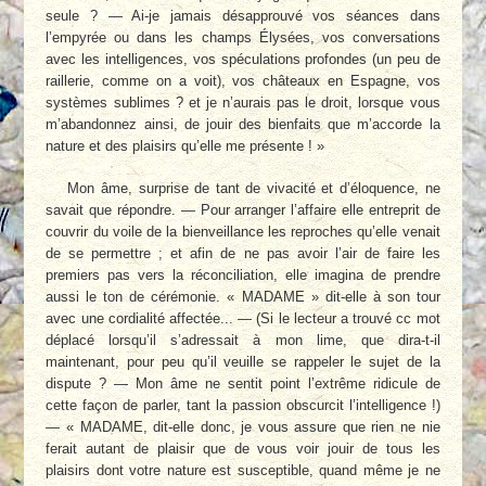
seule ? — Ai-je jamais désapprouvé vos séances dans
l’empyrée ou dans les champs Élysées, vos conversations
avec les intelligences, vos spéculations profondes (un peu de
raillerie, comme on a voit), vos châteaux en Espagne, vos
systèmes sublimes ? et je n’aurais pas le droit, lorsque vous
m’abandonnez ainsi, de jouir des bienfaits que m’accorde la
nature et des plaisirs qu’elle me présente ! »
Mon âme, surprise de tant de vivacité et d’éloquence, ne
savait que répondre. — Pour arranger l’affaire elle entreprit de
couvrir du voile de la bienveillance les reproches qu’elle venait
de se permettre ; et afin de ne pas avoir l’air de faire les
premiers pas vers la réconciliation, elle imagina de prendre
aussi le ton de cérémonie. « MADAME » dit-elle à son tour
avec une cordialité affectée... — (Si le lecteur a trouvé cc mot
déplacé lorsqu’il s’adressait à mon lime, que dira-t-il
maintenant, pour peu qu’il veuille se rappeler le sujet de la
dispute ? — Mon âme ne sentit point l’extrême ridicule de
cette façon de parler, tant la passion obscurcit l’intelligence !)
— « MADAME, dit-elle donc, je vous assure que rien ne nie
ferait autant de plaisir que de vous voir jouir de tous les
plaisirs dont votre nature est susceptible, quand même je ne