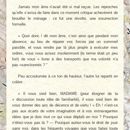
Jamais mon âme n’avait été si mal reçue. Les reproches
qu’elle s’avisa de faire dans ce moment critique achevèrent de
brouiller le ménage : ce fut une révolte, une insurrection
formelle.
« Quoi donc ! dit mon âme, c’est ainsi que pendant mon
absence, au lieu de réparer vos forces par un sommeil
paisible, et vous rendre par là plus propre à exécuter mes
ordres, vous vous avisez insolemment (le terme était un peu
fort) de vous « livrer à des transports que ma volonté n’a
pas »sanctionnés ? "
Peu accoutumée à ce ton de hauteur, l’autre lui repartit en
colère :
« Il vous sied bien, MADAME (pour éloigner de la
« discussion toute idée de familiarité), il vous sied bien de
vous donner des airs de décence et de vertu ! « Eh ! n’est-ce
pas aux écarts de votre imagination et à vos extravagantes
idées que je dois tout ce qui vous déplaît en moi ? Pourquoi
n’étiez-vous pas là ? — Pourquoi auriez-vous le droit de jouir
sans moi, dans les fréquents voyages que vous faites toute