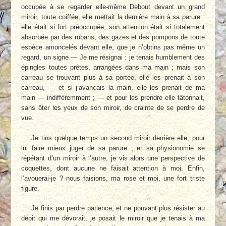
occupée à se regarder elle-même Debout devant un grand
miroir, toute coiffée, elle mettait la dernière main à sa parure :
elle était si fort préoccupée, son attention était si totalement
absorbée par des rubans, des gazes et des pompons de toute
espèce amoncelés devant elle, que je n’obtins pas même un
regard, un signe — Je me résignai : je tenais humblement des
épingles toutes prêtes, arrangées dans ma main ; mais son
carreau se trouvant plus à sa portée, elle les prenait à son
carreau, — et si j’avançais la main, elle les prenait de ma
main — indifféremment ; — et pour les prendre elle tâtonnait,
sans ôter les yeux de son miroir, de crainte de se perdre de
vue.
Je tins quelque temps un second miroir derrière elle, pour
lui faire mieux juger de sa parure ; et sa physionomie se
répétant d’un miroir à l’autre, je vis alors une perspective de
coquettes, dont aucune ne faisait attention à moi, Enfin,
l’avouerai-je ? nous faisions, ma rose et moi, une fort triste
figure.
Je finis par perdre patience, et ne pouvant plus résister au
dépit qui me dévorait, je posait le miroir que je tenais à ma