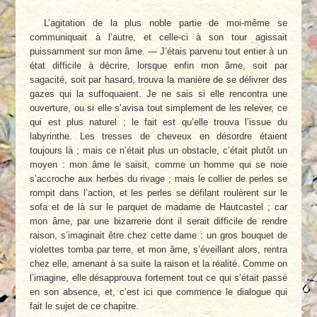
L’agitation de la plus noble partie de moi-même se
communiquait à l’autre, et celle-ci à son tour agissait
puissamment sur mon âme. — J’étais parvenu tout entier à un
état difficile à décrire, lorsque enfin mon âme, soit par
sagacité, soit par hasard, trouva la manière de se délivrer des
gazes qui la suffoquaient. Je ne sais si elle rencontra une
ouverture, ou si elle s’avisa tout simplement de les relever, ce
qui est plus naturel ; le fait est qu’elle trouva l’issue du
labyrinthe. Les tresses de cheveux en désordre étaient
toujours là ; mais ce n’était plus un obstacle, c’était plutôt un
moyen : mon âme le saisit, comme un homme qui se noie
s’accroche aux herbes du rivage ; mais le collier de perles se
rompit dans l’action, et les perles se défilant roulèrent sur le
sofa et de là sur le parquet de madame de Hautcastel ; car
mon âme, par une bizarrerie dont il serait difficile de rendre
raison, s’imaginait être chez cette dame : un gros bouquet de
violettes tomba par terre, et mon âme, s’éveillant alors, rentra
chez elle, amenant à sa suite la raison et la réalité. Comme on
l’imagine, elle désapprouva fortement tout ce qui s’était passé
en son absence, et, c’est ici que commence le dialogue qui
fait le sujet de ce chapitre.