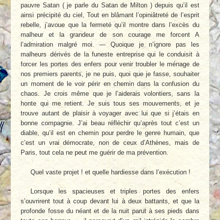
pauvre Satan ( je parle du Satan de Milton ) depuis qu’il est
ainsi précipité du ciel, Tout en blâmant l’opiniâtreté de l’esprit
rebelle, j’avoue que la fermeté qu’il montre dans l’excès du
malheur et la grandeur de son courage me forcent A
l’admiration malgré moi. — Quoique je n’ignore pas les
malheurs dérivés de la funeste entreprise qui le conduisit à
forcer les portes des enfers pour venir troubler le ménage de
nos premiers parents, je ne puis, quoi que je fasse, souhaiter
un moment de le voir périr en chemin dans la confusion du
chaos. Je crois même que je l’aiderais volontiers, sans la
honte qui me retient. Je suis tous ses mouvements, et je
trouve autant de plaisir à voyager avec lui que si j’étais en
bonne compagnie. J’ai beau réfléchir qu’après tout c’est un
diable, qu’il est en chemin pour perdre le genre humain, que
c’est un vrai démocrate, non de ceux d’Athènes, mais de
Paris, tout cela ne peut me guérir de ma prévention.
Quel vaste projet ! et quelle hardiesse dans l’exécution !
Lorsque les spacieuses et triples portes des enfers
s’ouvrirent tout à coup devant lui à deux battants, et que la
profonde fosse du néant et de la nuit parut à ses pieds dans