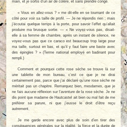
main, et je sortis d’un air de colère, et sans prendre congé.
« Vous en allez-vous ? » me dit-elle en se tournant de ce
côté pour voir sa taille de profil. — Je ne répondis rien ; mais
j’écoutai quelque temps à la porte, pour savoir l’effet qu’allait
produire ma brusque sortie. — « Ne voyez-vous pas, disait-
elle à sa femme de chambre, après un instant de silence, ne
voyez-vous pas que ce caraco est beaucoup trop large pour
ma taille, surtout en bas, et qu’il y faut faire une baste avec
des épingles ? » (Terme national employé en badinant pour
rempli.)
Comment et pourquoi cette rose sèche se trouve là sur
une tablette de mon bureau, c’est ce que je ne dirai
certainement pas, parce que j’ai déclaré qu’une rose sèche ne
méritait pas un chapitre. Remarquez bien, mesdames, que je
ne fais aucune réflexion sur l’aventure de la rose sèche. Je ne
dis point que madame de Hautcastel ait bien ou mal fait de me
préférer sa parure, ni que j’eusse le droit d’être reçu
autrement.
Je me garde encore avec plus de soin d’en tirer des
conséquences générales sur la réalité, la force et la durée de