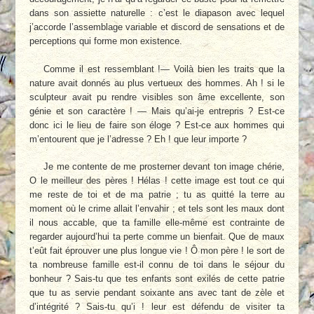
dans son assiette naturelle : c’est le diapason avec lequel
j’accorde l’assemblage variable et discord de sensations et de
perceptions qui forme mon existence.
Comme il est ressemblant !— Voilà bien les traits que la
nature avait donnés au plus vertueux des hommes. Ah ! si le
sculpteur avait pu rendre visibles son âme excellente, son
génie et son caractère ! — Mais qu’ai-je entrepris ? Est-ce
donc ici le lieu de faire son éloge ? Est-ce aux hommes qui
m’entourent que je l’adresse ? Eh ! que leur importe ?
Je me contente de me prosterner devant ton image chérie,
O le meilleur des pères ! Hélas ! cette image est tout ce qui
me reste de toi et de ma patrie ; tu as quitté la terre au
moment où le crime allait l’envahir ; et tels sont les maux dont
il nous accable, que ta famille elle-même est contrainte de
regarder aujourd’hui ta perte comme un bienfait. Que de maux
t’eût fait éprouver une plus longue vie ! Ô mon père ! le sort de
ta nombreuse famille est-il connu de toi dans le séjour du
bonheur ? Sais-tu que tes enfants sont exilés de cette patrie
que tu as servie pendant soixante ans avec tant de zèle et
d’intégrité ? Sais-tu qu’i ! leur est défendu de visiter ta