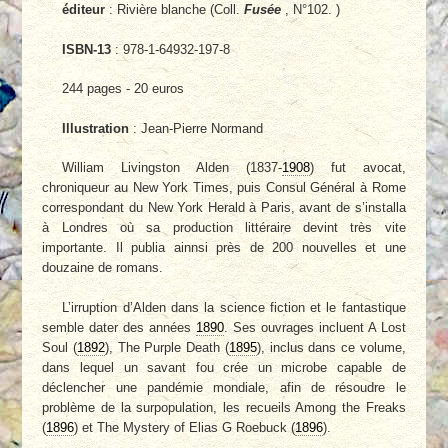
éditeur
: Rivière blanche (Coll.
Fusée
, N°102. )
ISBN-13
: 978-1-64932-197-8
244 pages - 20 euros
Illustration
: Jean-Pierre Normand
William Livingston Alden (1837-
1908
) fut avocat,
chroniqueur au New York Times, puis Consul Général à Rome
correspondant du New York Herald à Paris, avant de s’installa
à Londres où sa production littéraire devint très vite
importante. Il publia ainnsi près de 200 nouvelles et une
douzaine de romans.
L’irruption d’Alden dans la science fiction et le fantastique
semble dater des années
1890
. Ses ouvrages incluent A Lost
Soul (
1892
), The Purple Death (
1895
), inclus dans ce volume,
dans lequel un savant fou crée un microbe capable de
déclencher une pandémie mondiale, afin de résoudre le
problème de la surpopulation, les recueils Among the Freaks
(
1896
) et The Mystery of Elias G Roebuck (
1896
).