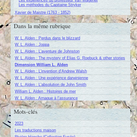
Les expériences du professeur Van Wagener
Les méthodes du Capitaine Stryker
Xavier de Maistre (1763 - 1852)
Dans la même rubrique
W. L. Alden : Perdus dans le blizzard
W. L. Alden : Joppa
W. L. Alden : L’aventure de Johnston
W. L. Alden : The mystery of Elias G. Roebuck & other stories
Dimension William L. Alden
W. L. Alden : L’invention d’Andrew Walsh
W. L. Alden : Une expérience darwinienne
W. L. Alden : L’absolution de John Smith
William L. Alden : Histoires de mer
W. L. Alden : Arnaque à l’assurance
Mots-clés
2023
Les traductions maison
Rivière blanche (Collection Fusée)