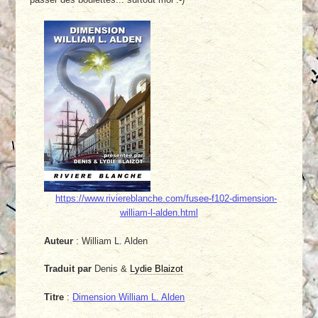
https://www.riviereblanche.com/fusee-f102-dimension-
william-l-alden.html
Auteur
: William L. Alden
Traduit par
Denis &
Lydie Blaizot
Titre
:
Dimension William L. Alden