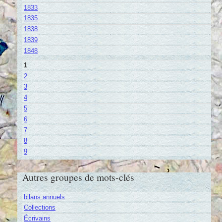
1833
1835
1838
1839
1848
1
2
3
4
5
6
7
8
9
Autres groupes de mots-clés
bilans annuels
Collections
Écrivains