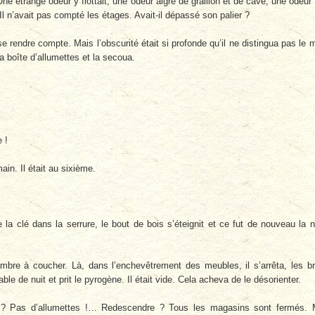
 Une étrange odeur y flottait, une odeur aigre de graillon et de cave, une odeur
. Il n’avait pas compté les étages. Avait-il dépassé son palier ?
se rendre compte. Mais l’obscurité était si profonde qu’il ne distingua pas le 
sa boîte d’allumettes et la secoua.
 !
main. Il était au sixième.
la clé dans la serrure, le bout de bois s’éteignit et ce fut de nouveau la n
hambre à coucher. Là, dans l’enchevêtrement des meubles, il s’arrêta, les b
able de nuit et prit le pyrogène. Il était vide. Cela acheva de le désorienter.
t ? Pas d’allumettes !… Redescendre ? Tous les magasins sont fermés.