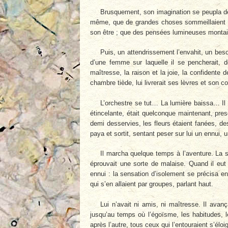
Brusquement, son imagination se peupla de v
même, que de grandes choses sommeillaient dan
son être ; que des pensées lumineuses montaie
Puis, un attendrissement l’envahit, un bes
d’une femme sur laquelle il se pencherait, do
maîtresse, la raison et la joie, la confidente d
chambre tiède, lui livrerait ses lèvres et son 
L’orchestre se tut… La lumière baissa… Il ouv
étincelante, était quelconque maintenant, pres
demi desservies, les fleurs étaient fanées, des 
paya et sortit, sentant peser sur lui un ennui
Il marcha quelque temps à l’aventure. La s
éprouvait une sorte de malaise. Quand il eut 
ennui : la sensation d’isolement se précisa en
qui s’en allaient par groupes, parlant haut.
Lui n’avait ni amis, ni maîtresse. Il avan
jusqu’au temps où l’égoïsme, les habitudes, le
après l’autre, tous ceux qui l’entouraient s’élo