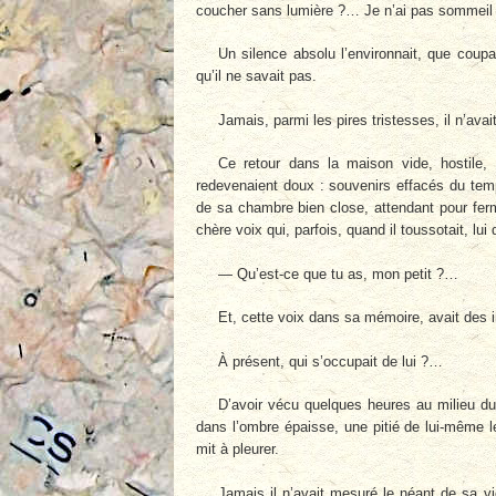
coucher sans lumière ?… Je n’ai pas sommeil 
Un silence absolu l’environnait, que coup
qu’il ne savait pas.
Jamais, parmi les pires tristesses, il n’avai
Ce retour dans la maison vide, hostile, s
redevenaient doux : souvenirs effacés du temp
de sa chambre bien close, attendant pour ferm
chère voix qui, parfois, quand il toussotait, lui 
— Qu’est-ce que tu as, mon petit ?…
Et, cette voix dans sa mémoire, avait des i
À présent, qui s’occupait de lui ?…
D’avoir vécu quelques heures au milieu du 
dans l’ombre épaisse, une pitié de lui-même l
mit à pleurer.
Jamais il n’avait mesuré le néant de sa vie