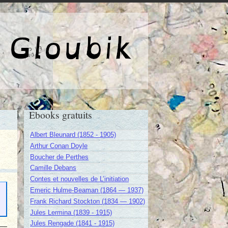
e de Gloubik
Ebooks gratuits
Albert Bleunard (1852 - 1905)
Arthur Conan Doyle
Boucher de Perthes
Camille Debans
Contes et nouvelles de L’initiation
Emeric Hulme-Beaman (1864 — 1937)
Frank Richard Stockton (1834 — 1902)
Jules Lermina (1839 - 1915)
Jules Rengade (1841 - 1915)