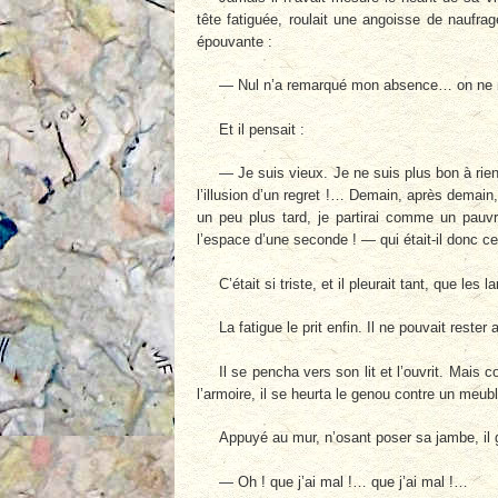
tête fatiguée, roulait une angoisse de naufrag
épouvante :
— Nul n’a remarqué mon absence… on ne me
Et il pensait :
— Je suis vieux. Je ne suis plus bon à rie
l’illusion d’un regret !… Demain, après demain, 
un peu plus tard, je partirai comme un pauv
l’espace d’une seconde ! — qui était-il donc 
C’était si triste, et il pleurait tant, que l
La fatigue le prit enfin. Il ne pouvait rester a
Il se pencha vers son lit et l’ouvrit. Mais 
l’armoire, il se heurta le genou contre un meuble
Appuyé au mur, n’osant poser sa jambe, il 
— Oh ! que j’ai mal !… que j’ai mal !…