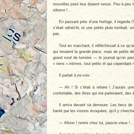
nouvelles joies leur étaient venus. Peu à peu le 
silence !…
En passant près d’une horloge, il regarda 
s’était rafraîchi, et une petite pluie tombait, 
pas.
Tout en marchant, il réfléchissait à ce qu’a
qui tenaient la grande place, mais de petits 
grand rond de lumière — le journal qu’on parco
« riens » intimes, tout petits et qui cependant
Il parlait à mi-voix :
— Ah ! Si c’était à refaire ! J’aurais un
confortable, des êtres qui me parleraient, des ê
Il arriva devant sa demeure. Les becs de ga
hanté par les visions évoquées, qu’il y chercha
— Allons ! rentre chez toi, pauvre vieux !…