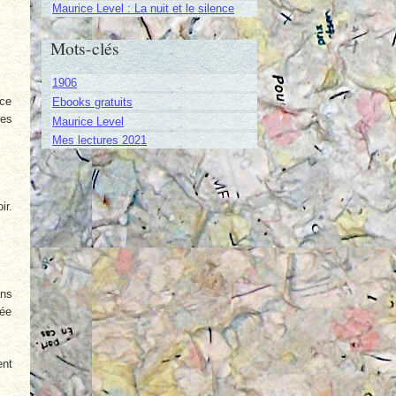
Maurice Level : La nuit et le silence
Mots-clés
1906
ace
Ebooks gratuits
des
Maurice Level
Mes lectures 2021
ir.
ans
mée
ent