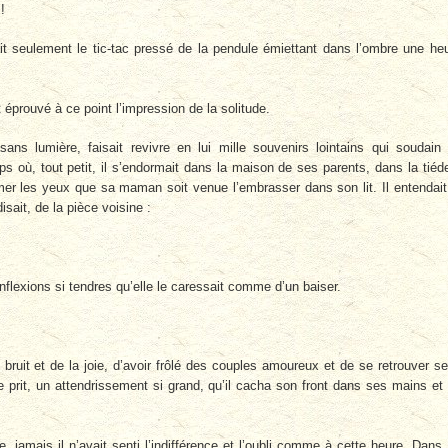
!
ait seulement le tic-tac pressé de la pendule émiettant dans l’ombre une he
t éprouvé à ce point l’impression de la solitude.
ans lumière, faisait revivre en lui mille souvenirs lointains qui soudain 
s où, tout petit, il s’endormait dans la maison de ses parents, dans la tiéd
er les yeux que sa maman soit venue l’embrasser dans son lit. Il entendait
disait, de la pièce voisine :
nflexions si tendres qu’elle le caressait comme d’un baiser.
bruit et de la joie, d’avoir frôlé des couples amoureux et de se retrouver se
e prit, un attendrissement si grand, qu’il cacha son front dans ses mains et
, jamais il n’avait senti l’indifférence et l’oubli comme à cette heure. Dans