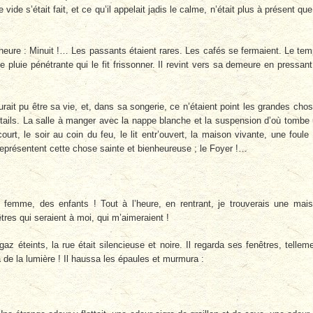
vide s’était fait, et ce qu’il appelait jadis le calme, n’était plus à présent que
l’heure : Minuit !… Les passants étaient rares. Les cafés se fermaient. Le te
une pluie pénétrante qui le fit frissonner. Il revint vers sa demeure en pressant
urait pu être sa vie, et, dans sa songerie, ce n’étaient point les grandes cho
détails. La salle à manger avec la nappe blanche et la suspension d’où tombe
urt, le soir au coin du feu, le lit entr’ouvert, la maison vivante, une foule
 représentent cette chose sainte et bienheureuse ; le Foyer !…
e femme, des enfants ! Tout à l’heure, en rentrant, je trouverais une mai
tres qui seraient à moi, qui m’aimeraient !
z éteints, la rue était silencieuse et noire. Il regarda ses fenêtres, tellem
 de la lumière ! Il haussa les épaules et murmura :