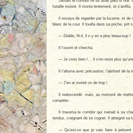
Jamais le corridor ne lui avait paru si noir.
futaille moisie. Il monta lentement, et s’arrêta
Il essaya de regarder par la lucarne, et de 
blanc de la cour. Il fouilla dans sa poche, prit 
— Diable, fit-il, il n y en a plus beaucoup !
Il l’ouvrit et chercha.
— Je crois bien !… Il n’en reste plus qu’une
Il l’alluma avec précaution, l’abritant de la 
— J’en ai monté un de trop !
Il redescendit, mais, au moment de mettre 
complète.
Il traversa le corridor qui menait à sa c
tendus, craignant de se cogner. Il atteignit sa t
— Qu’est-ce que je vais faire à présen