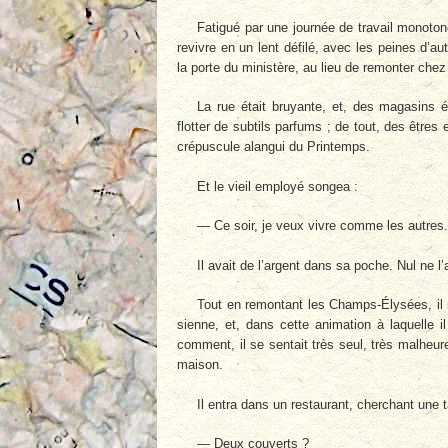
Fatigué par une journée de travail monoton
revivre en un lent défilé, avec les peines d’aut
la porte du ministère, au lieu de remonter chez 
La rue était bruyante, et, des magasins é
flotter de subtils parfums ; de tout, des êtr
crépuscule alangui du Printemps.
Et le vieil employé songea :
— Ce soir, je veux vivre comme les autres.
Il avait de l’argent dans sa poche. Nul ne l’a
Tout en remontant les Champs-Élysées, il reg
sienne, et, dans cette animation à laquelle i
comment, il se sentait très seul, très malheur
maison.
Il entra dans un restaurant, cherchant une t
— Deux couverts ?