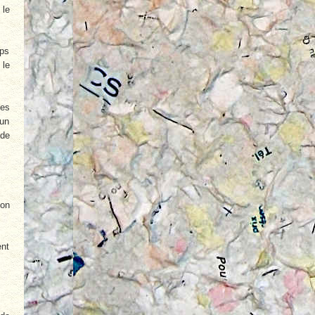
 le
mps
 le
ses
 un
 de
son
ent