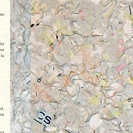
ure
lui
eur
 la
ul,
 se
 sa