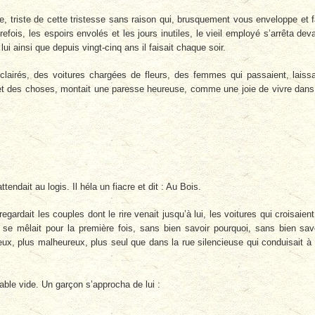
e, triste de cette tristesse sans raison qui, brusquement vous enveloppe et f
refois, les espoirs envolés et les jours inutiles, le vieil employé s’arrêta dev
lui ainsi que depuis vingt-cinq ans il faisait chaque soir.
clairés, des voitures chargées de fleurs, des femmes qui passaient, laiss
es et des choses, montait une paresse heureuse, comme une joie de vivre dans
ttendait au logis. Il héla un fiacre et dit : Au Bois.
ardait les couples dont le rire venait jusqu’à lui, les voitures qui croisaient
l se mêlait pour la première fois, sans bien savoir pourquoi, sans bien sav
eux, plus malheureux, plus seul que dans la rue silencieuse qui conduisait à
able vide. Un garçon s’approcha de lui :