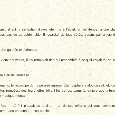
ruit, il eut la sensation d’avoir été mis à l’écart, en pénitence, à une pl
ues pas de sa petite table. Il regardait de tous côtés, surpris par la joie 
ge des gaietés exubérantes.
ieux souvenirs, il n’y retrouvait rien qui ressemblât à ce qu’il voyait là, ce so
amais eu de jeunesse…
ains, le regard perdu, la pensée errante. L’atmosphère s’alourdissait, et, d
es remuées, des fourchettes frôlant les verres, parmi la lumière que la fu
ne musique monta.
le fois — où ? il n’aurait pu le dire — un de ces refrains qui vous devienn
 nom, sans en connaître les paroles…