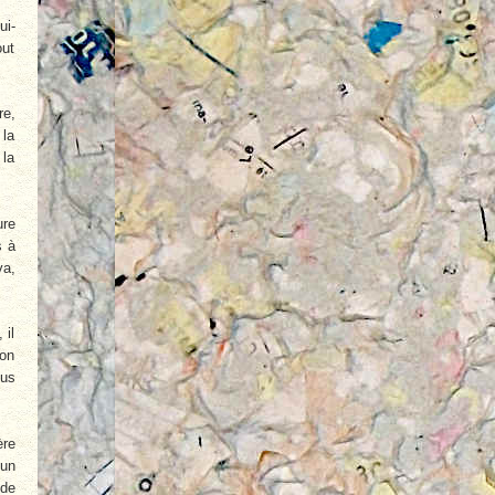
ui-
out
re,
 la
 la
ure
s à
va,
 il
son
nus
ère
’un
 de