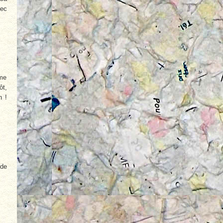
vec
ême
ôt,
h !
 de