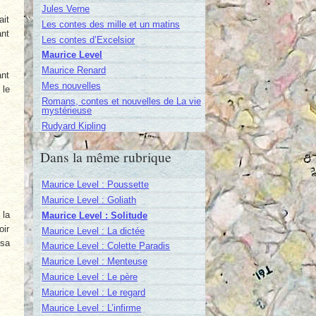
Jules Verne
ait
Les contes des mille et un matins
ant
Les contes d’Excelsior
Maurice Level
Maurice Renard
ant
Mes nouvelles
 le
Romans, contes et nouvelles de La vie
mystérieuse
Rudyard Kipling
Dans la même rubrique
Maurice Level : Poussette
Maurice Level : Goliath
 la
Maurice Level : Solitude
oir
Maurice Level : La dictée
 sa
Maurice Level : Colette Paradis
Maurice Level : Menteuse
Maurice Level : Le père
Maurice Level : Le regard
Maurice Level : L’infirme