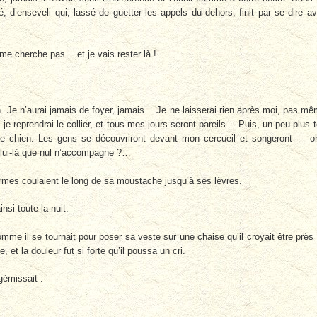
é, d’enseveli qui, lassé de guetter les appels du dehors, finit par se dire a
 cherche pas… et je vais rester là !
n. Je n’aurai jamais de foyer, jamais… Je ne laisserai rien après moi, pas m
je reprendrai le collier, et tous mes jours seront pareils… Puis, un peu plus t
re chien. Les gens se découvriront devant mon cercueil et songeront — o
celui-là que nul n’accompagne ?…
es larmes coulaient le long de sa moustache jusqu’à ses lèvres.
insi toute la nuit.
comme il se tournait pour poser sa veste sur une chaise qu’il croyait être près
, et la douleur fut si forte qu’il poussa un cri.
gémissait :