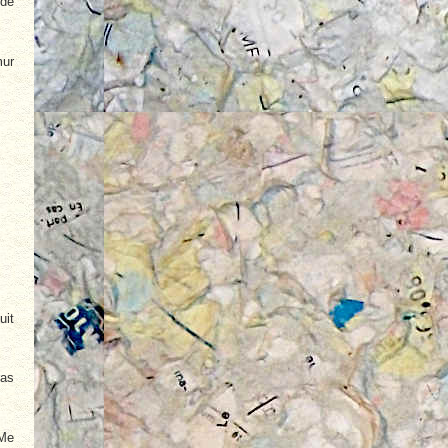
 de
mur
uit
ras
 Me