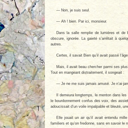
— Non, je suis seul.
— Ah ! bien. Par ici, monsieur.
Dans la salle remplie de lumières et de b
obscure, ignorée. La gaieté s’arrêtait à quelq
autres.
Certes, il savait Bien qu’il avait passé l’â
Mais, il avait beau chercher parmi ses plus v
Tout en mangeant distraitement, il songeait :
— Je ne me suis jamais amusé. Je n’ai j
Il demeura longtemps, le menton dans les m
le bourdonnement confus des voix, des assiett
adoucissait d’un voile impalpable et bleuté, u
Elle jouait un air qu’il avait entendu mil
familiers et qu’on fredonne, sans en savoir le