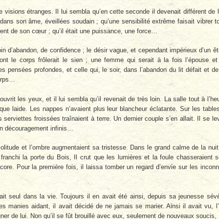
isions étranges. Il lui sembla qu’en cette seconde il devenait différent de l
s son âme, éveillées soudain ; qu’une sensibilité extrême faisait vibrer t
nt de son cœur ; qu’il était une puissance, une force…
oin d’abandon, de confidence ; le désir vague, et cependant impérieux d’un êt
nt le corps frôlerait le sien ; une femme qui serait à la fois l’épouse et
es pensées profondes, et celle qui, le soir, dans l’abandon du lit défait et de
corps…
rit les yeux, et il lui sembla qu’il revenait de très loin. La salle tout à l’he
que laide. Les nappes n’avaient plus leur blancheur éclatante. Sur les table
serviettes froissées traînaient à terre. Un dernier couple s’en allait. Il se le
, un découragement infinis…
olitude et l’ombre augmentaient sa tristesse. Dans le grand calme de la nuit,
franchi la porte du Bois, Il crut que les lumières et la foule chasseraient 
core. Pour la première fois, il laissa tomber un regard d’envie sur les incon
çait seul dans la vie. Toujours il en avait été ainsi, depuis sa jeunesse sév
s manies aidant, il avait décidé de ne jamais se marier. Ainsi il avait vu, l
igner de lui. Non qu’il se fût brouillé avec eux, seulement de nouveaux soucis,