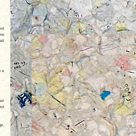
ent
 ne
ait
n a
her
our
ge,