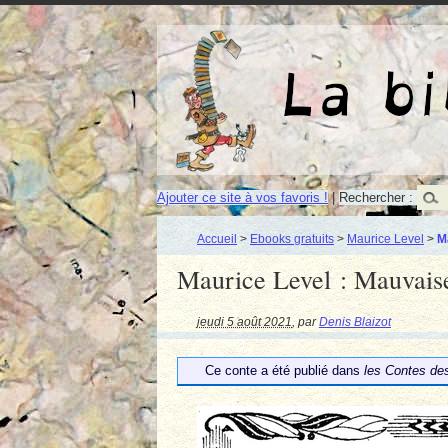
Ajouter ce site à vos favoris !
|
Rechercher :
Accueil
>
Ebooks gratuits
>
Maurice Level
>
M
Maurice Level : Mauvaise
jeudi 5 août 2021
,
par
Denis Blaizot
Ce conte a été publié dans
les Contes des