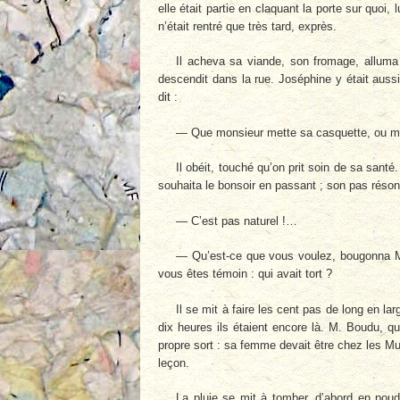
elle était partie en claquant la porte sur quoi, l
n’était rentré que très tard, exprès.
Il acheva sa viande, son fromage, alluma s
descendit dans la rue. Joséphine y était aussi, 
dit :
— Que monsieur mette sa casquette, ou mo
Il obéit, touché qu’on prit soin de sa santé.
souhaita le bonsoir en passant ; son pas réso
— C’est pas naturel !…
— Qu’est-ce que vous voulez, bougonna M.
vous êtes témoin : qui avait tort ?
Il se mit à faire les cent pas de long en la
dix heures ils étaient encore là. M. Boudu, q
propre sort : sa femme devait être chez les Musti
leçon.
La pluie se mit à tomber, d’abord en pou