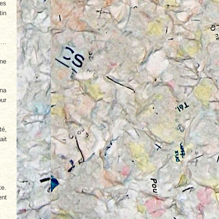
ues
tin
on…
Une
îna
our
té,
ait
te.
ent