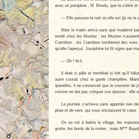
avec un parapluie ; M. Boudu, que la colère et 
— Elle passera la nuit où elle est (je ne la 
Mais le matin arriva sans que madame parû
rendit chez les Mustier ; les Mustier n’avaien
Crambion ; les Crambion tombèrent des nues. Il
qu’elle l’aperçut, Joséphine lui fit signe que m
— Oh ! fit-il.
Il était si pâle et tremblait si fort qu’il fa
autre courait chez le garde champêtre. Mai
querelles, il ne conservait que le souvenir de jo
voisine ne dut pas critiquer son épouse : elle
La journée s’acheva sans apporter rien de
pluie et de vent, qui vous encrassent le cœur.
On se mit à battre le village, les maisons
me
grotte, les bords de la rivière ; mais M
Boudu