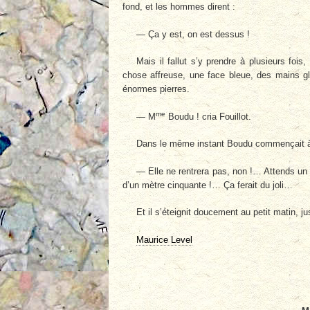
fond, et les hommes dirent :
— Ça y est, on est dessus !
Mais il fallut s’y prendre à plusieurs fois
chose affreuse, une face bleue, des mains gl
énormes pierres.
me
— M
Boudu ! cria Fouillot.
Dans le même instant Boudu commençait à 
— Elle ne rentrera pas, non !… Attends un
d’un mètre cinquante !… Ça ferait du joli…
Et il s’éteignit doucement au petit matin, j
Maurice Level