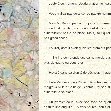
Juste à ce moment, Boudu tirait un joli gardo
Vous n’allez pas déranger ce pauvre homme 
Mais M. Boudu pêchait toujours. Comme il n
lui rendre de petites visites au bord de l’eau,
s’installaient pas à sa place. Mais, soit qu’el
pas grand’chose.
Fouillot, dont il avait guidé les premiers pas
— Hé ! je comprends que ça ne morde pas,
plus de quatre où vous êtes !
Froissé dans sa dignité de pêcheur, il haus
L’été s’acheva, puis l’hiver. Dans les premi
malgré la pluie et la neige. Bientôt il toussa si 
s’installer à sa place.
Du premier coup, avec son fond de quatr
ensuite une anguille… À trois heures, son filet 