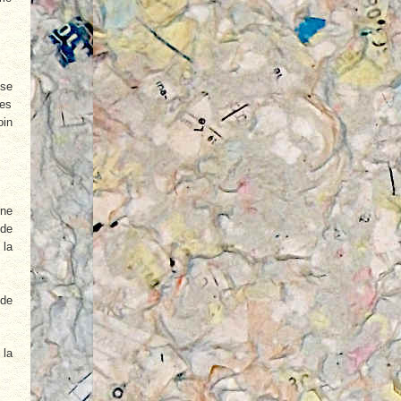
 se
les
oin
une
 de
 la
 de
 la