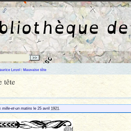
La bibliothèqu
aurice Level : Mauvaise tête
 tête
 mille-et-un matins
le 25 avril
1921
.