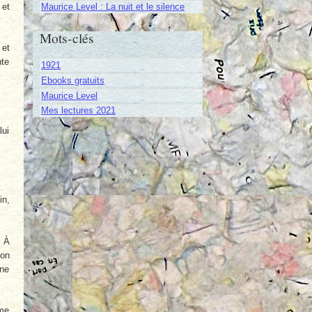
 et
Maurice Level : La nuit et le silence
Mots-clés
 et
nte
1921
Ebooks gratuits
Maurice Level
Mes lectures 2021
lui
in,
. À
son
une
ame