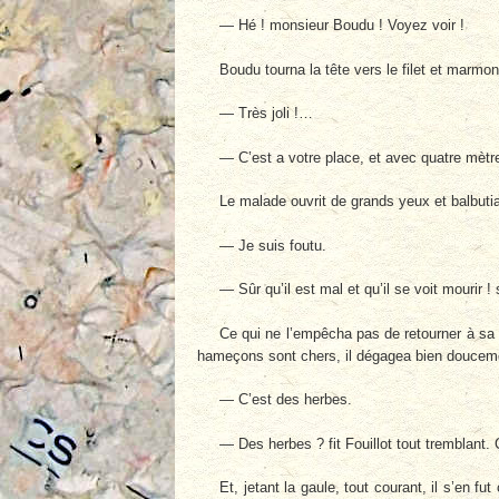
— Hé ! monsieur Boudu ! Voyez voir !
Boudu tourna la tête vers le filet et marmon
— Très joli !…
— C’est a votre place, et avec quatre mètr
Le malade ouvrit de grands yeux et balbutia
— Je suis foutu.
— Sûr qu’il est mal et qu’il se voit mourir ! 
Ce qui ne l’empêcha pas de retourner à sa 
hameçons sont chers, il dégagea bien doucement.
— C’est des herbes.
— Des herbes ? fit Fouillot tout tremblant
Et, jetant la gaule, tout courant, il s’en f