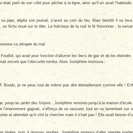
ui était parti de son côté pour pécher à la ligne, ainsi qu’il en avait l’habitude,
a pipe, déplia son journal, s’assit au coin du feu. Mais bientôt il se leva
un fichu noué sur la tête. La fraîcheur de la nuit le fit frissonner ; la serva
nsieur va attraper du mal.
 Fouillot, qui avait pour fonction d’allumer les becs de gaz et de les éteindre, 
nnait encore que l’obscurité tomba. Alors Joséphine murmura :
 Boudu, je ne peux tout de même pas dire éternellement comme elle ! Enf
rge, jusqu’au jardin des Gripois ; Joséphine remonta jusqu’à la maison d’école
ue l’énervement gagnait, s’efforça de se rassurer, tout en se lamentant sur 
er et attendait qu’il vînt la chercher mais il n’irait pas ! Elle avait besoin d’
dre légère, puis à grosses gouttes. Joséphine proposa d’aller prendre mad