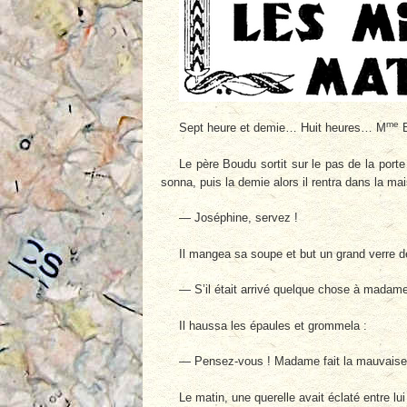
me
Sept heure et demie… Huit heures… M
B
Le père Boudu sortit sur le pas de la porte
sonna, puis la demie alors il rentra dans la ma
— Joséphine, servez !
Il mangea sa soupe et but un grand verre de 
— S’il était arrivé quelque chose à mada
Il haussa les épaules et grommela :
— Pensez-vous ! Madame fait la mauvaise t
Le matin, une querelle avait éclaté entre lu