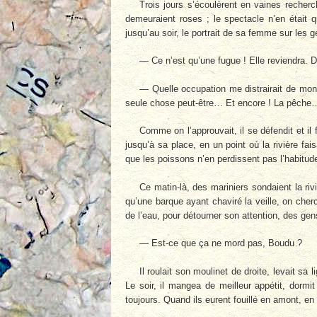
Trois jours s’écoulèrent en vaines recherc
demeuraient roses ; le spectacle n’en était 
jusqu’au soir, le portrait de sa femme sur les g
— Ce n’est qu’une fugue ! Elle reviendra.
— Quelle occupation me distrairait de mon
seule chose peut-être… Et encore ! La pêche…
Comme on l’approuvait, il se défendit et il 
jusqu’à sa place, en un point où la rivière fa
que les poissons n’en perdissent pas l’habitud
Ce matin-là, des mariniers sondaient la rivi
qu’une barque ayant chaviré la veille, on cherc
de l’eau, pour détourner son attention, des gens
— Est-ce que ça ne mord pas, Boudu ?
Il roulait son moulinet de droite, levait sa
Le soir, il mangea de meilleur appétit, dormit
toujours. Quand ils eurent fouillé en amont, en a