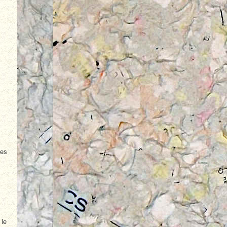
les
 le