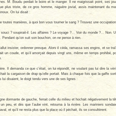
hes. M. Boudu perdait le boire et le manger. Il ne maigrissait point, ses jo
que plus triste, de ce gros homme, naguère jovial, assis maintenant du ma
enoux. On lui disait :
 De toutes manières, à quoi bon vous tourner le sang ? Trouvez une occupati
 souci ? soupirait-il. Les affaires ? Le voyage ?… Voir du monde ?… Non. 
 Pendant qu’on suit son bouchon, on ne pense à rien.
fallut insister, ordonner presque. Alors il céda, ramassa ses engins, et se tra
isait un coude, et qu’il amorçait depuis vingt uns, même en temps prohibé, p
e.
ère. Il demanda ce que c’était, on lui répondit, ne voulant pas lui dire la véri
hait la cargaison de drap qu’elle portait. Mais à chaque fois que la gaffe sort
 lui disaient, le doigt tendu vers une de ses lignes :
 ligne dormante de gauche, ferrait celle du milieu et hochait négativement la tê
 un peu, et dès que l’aube vint, retourna à la rivière. Les mariniers sondai
val, et qu’il ne resta plus que la place où il péchait, ils se consultèrent.