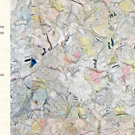
une
ois
lus