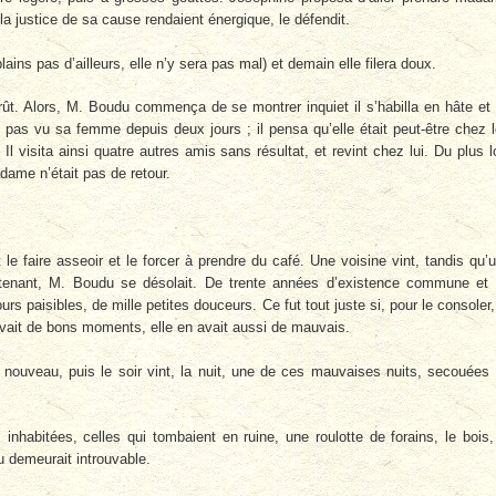
la justice de sa cause rendaient énergique, le défendit.
plains pas d’ailleurs, elle n’y sera pas mal) et demain elle filera doux.
t. Alors, M. Boudu commença de se montrer inquiet il s’habilla en hâte et
t pas vu sa femme depuis deux jours ; il pensa qu’elle était peut-être chez 
 visita ainsi quatre autres amis sans résultat, et revint chez lui. Du plus l
adame n’était pas de retour.
llut le faire asseoir et le forcer à prendre du café. Une voisine vint, tandis qu’
ntenant, M. Boudu se désolait. De trente années d’existence commune et
urs paisibles, de mille petites douceurs. Ce fut tout juste si, pour le consoler,
 avait de bons moments, elle en avait aussi de mauvais.
 nouveau, puis le soir vint, la nuit, une de ces mauvaises nuits, secouées
 inhabitées, celles qui tombaient en ruine, une roulotte de forains, le bois,
 demeurait introuvable.