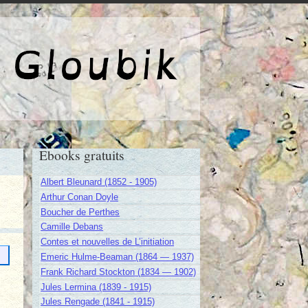
e de Gloubik
Ebooks gratuits
Albert Bleunard (1852 - 1905)
Arthur Conan Doyle
Boucher de Perthes
Camille Debans
Contes et nouvelles de L’initiation
Emeric Hulme-Beaman (1864 — 1937)
Frank Richard Stockton (1834 — 1902)
Jules Lermina (1839 - 1915)
Jules Rengade (1841 - 1915)