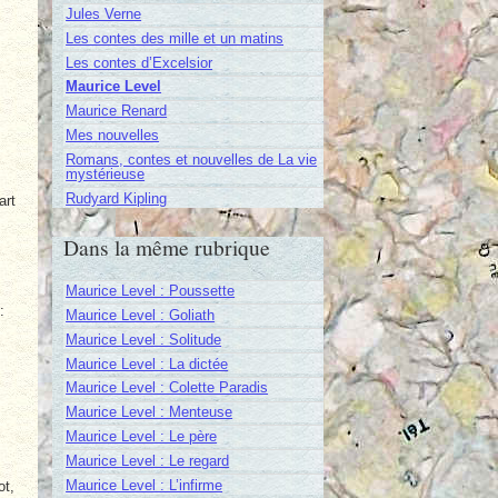
Jules Verne
Les contes des mille et un matins
Les contes d’Excelsior
Maurice Level
Maurice Renard
Mes nouvelles
Romans, contes et nouvelles de La vie
mystérieuse
Rudyard Kipling
art
Dans la même rubrique
Maurice Level : Poussette
:
Maurice Level : Goliath
Maurice Level : Solitude
Maurice Level : La dictée
Maurice Level : Colette Paradis
Maurice Level : Menteuse
Maurice Level : Le père
Maurice Level : Le regard
Maurice Level : L’infirme
ot,