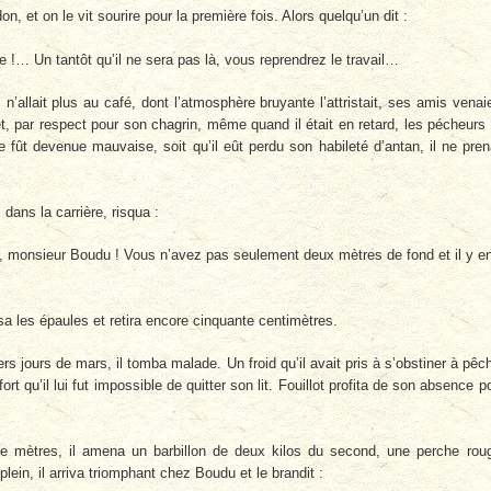
n, et on le vit sourire pour la première fois. Alors quelqu’un dit :
!… Un tantôt qu’il ne sera pas là, vous reprendrez le travail…
’allait plus au café, dont l’atmosphère bruyante l’attristait, ses amis venai
 et, par respect pour son chagrin, même quand il était en retard, les pécheurs
le fût devenue mauvaise, soit qu’il eût perdu son habileté d’antan, il ne pren
 dans la carrière, risqua :
 monsieur Boudu ! Vous n’avez pas seulement deux mètres de fond et il y e
sa les épaules et retira encore cinquante centimètres.
ers jours de mars, il tomba malade. Un froid qu’il avait pris à s’obstiner à pêc
fort qu’il lui fut impossible de quitter son lit. Fouillot profita de son absence p
e mètres, il amena un barbillon de deux kilos du second, une perche rou
plein, il arriva triomphant chez Boudu et le brandit :