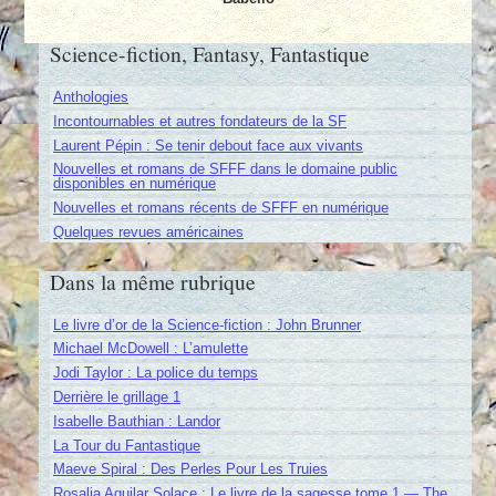
Science-fiction, Fantasy, Fantastique
Anthologies
Incontournables et autres fondateurs de la SF
Laurent Pépin : Se tenir debout face aux vivants
Nouvelles et romans de SFFF dans le domaine public
disponibles en numérique
Nouvelles et romans récents de SFFF en numérique
Quelques revues américaines
Dans la même rubrique
Le livre d’or de la Science-fiction : John Brunner
Michael McDowell : L’amulette
Jodi Taylor : La police du temps
Derrière le grillage 1
Isabelle Bauthian : Landor
La Tour du Fantastique
Maeve Spiral : Des Perles Pour Les Truies
Rosalia Aguilar Solace : Le livre de la sagesse tome 1 — The