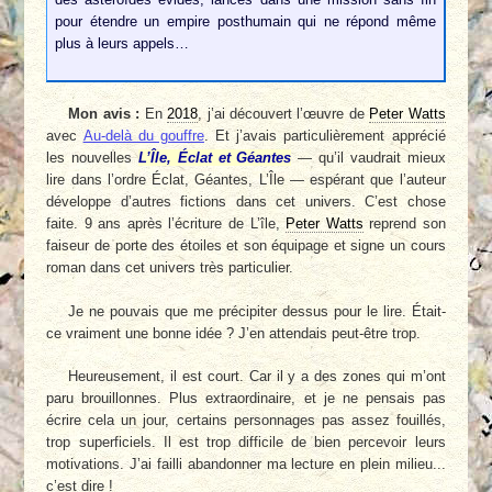
pour étendre un empire posthumain qui ne répond même
plus à leurs appels…
Mon avis :
En
2018
, j’ai découvert l’œuvre de
Peter Watts
avec
Au-delà du gouffre
. Et j’avais particulièrement apprécié
les nouvelles
L’Île, Éclat et Géantes
— qu’il vaudrait mieux
lire dans l’ordre Éclat, Géantes, L’Île — espérant que l’auteur
développe d’autres fictions dans cet univers. C’est chose
faite. 9 ans après l’écriture de L’île,
Peter Watts
reprend son
faiseur de porte des étoiles et son équipage et signe un cours
roman dans cet univers très particulier.
Je ne pouvais que me précipiter dessus pour le lire. Était-
ce vraiment une bonne idée ? J’en attendais peut-être trop.
Heureusement, il est court. Car il y a des zones qui m’ont
paru brouillonnes. Plus extraordinaire, et je ne pensais pas
écrire cela un jour, certains personnages pas assez fouillés,
trop superficiels. Il est trop difficile de bien percevoir leurs
motivations. J’ai failli abandonner ma lecture en plein milieu...
c’est dire !