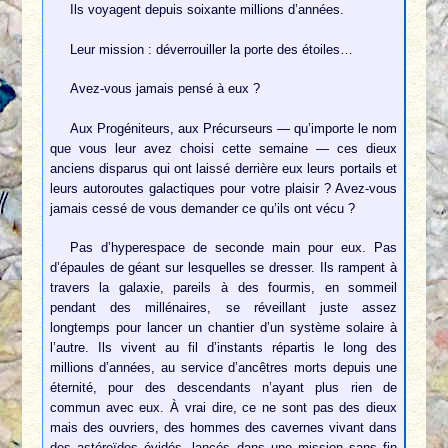
Ils voyagent depuis soixante millions d’années.
Leur mission : déverrouiller la porte des étoiles…
Avez-vous jamais pensé à eux ?
Aux Progéniteurs, aux Précurseurs — qu’importe le nom
que vous leur avez choisi cette semaine — ces dieux
anciens disparus qui ont laissé derrière eux leurs portails et
leurs autoroutes galactiques pour votre plaisir ? Avez-vous
jamais cessé de vous demander ce qu’ils ont vécu ?
Pas d’hyperespace de seconde main pour eux. Pas
d’épaules de géant sur lesquelles se dresser. Ils rampent à
travers la galaxie, pareils à des fourmis, en sommeil
pendant des millénaires, se réveillant juste assez
longtemps pour lancer un chantier d’un système solaire à
l’autre. Ils vivent au fil d’instants répartis le long des
millions d’années, au service d’ancêtres morts depuis une
éternité, pour des descendants n’ayant plus rien de
commun avec eux. À vrai dire, ce ne sont pas des dieux
mais des ouvriers, des hommes des cavernes vivant dans
des astéroïdes évidés, lancés dans une mission sans fin