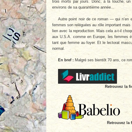
trois morts par jours. Donc, à la louche, un
environs de sa quarantième année...
Autre point noir de ce roman — qui n’en e
femmes son reléguées au rôle important mais su
lien avec la reproduction. Mais cela a-t-il cho
aux U.S.A. comme en Europe, les femmes étai
tant que femme au foyer. Et le lectorat mascu
normal.
En bref :
Malgré ses bientôt 70 ans, ce rom
Retrouvez la fi
Retrouvez la 