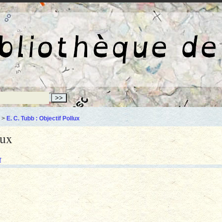
La bibliothèqu
>
E. C. Tubb : Objectif Pollux
lux
t