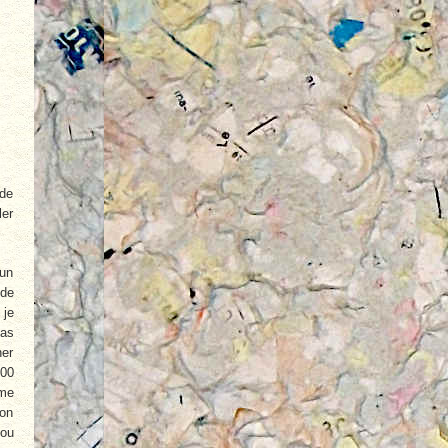
 de
ler
 un
 de
 je
Pas
ner
000
 me
’on
 ou