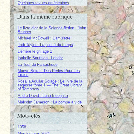
Quelques revues américaines
Dans la même rubrique
Le livre d’or de la Science-fiction : John
Brunner
Michael McDowell : L’amulette
Jodi Taylor : La police du temps
Derrière le grillage 1
Isabelle Bauthian : Landor
La Tour du Fantastique
Maeve Spiral : Des Perles Pour Les
Truies
Rosalia Aguilar Solace : Le livre de la
sagesse tome 1 — The Great Library
of Tomorrow.
André David : Luna Incognita
Malcolm Jameson : La pompe à vide
Mots-clés
1958
Mes lectures 2024