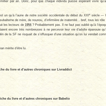
 millier par an. Donc, pour que chaque individu puisse espérant vivre qu’
e
st un qu’à l’aune de notre société occidentale du début du XXI
siècle — 
balterne de mère, de nounou, d’infirmière de maternité... bref, tous les rôle
qué les lecteurs de
1956
? Probablement pas. Il ne faut pas oublié qu’à l’époq
ent encore très nombreuses à ne percevoir leur vie d’adulte épanouie qu
lin de la SF ne risquait de s’offusquer d’une situation qu’on lui vendait co
an mérite d’être lu.
che du livre et d’autres chroniques sur Livraddict
fiche du livre et d’autres chroniques sur Babelio