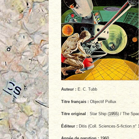
Auteur :
E. C. Tubb
Titre français :
Objectif Pollux
Titre original
: Star Ship (
1955
) / The Spa
Éditeur :
Ditis (Coll. Sciences-S-fiction n° 
Année de parution :
1960