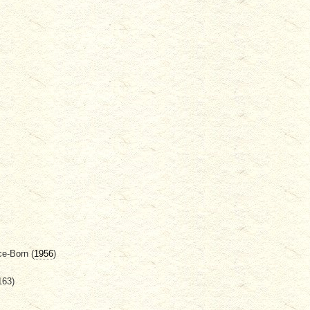
ce-Born (
1956
)
163)