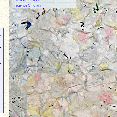
science S fiction
à
x
e
s