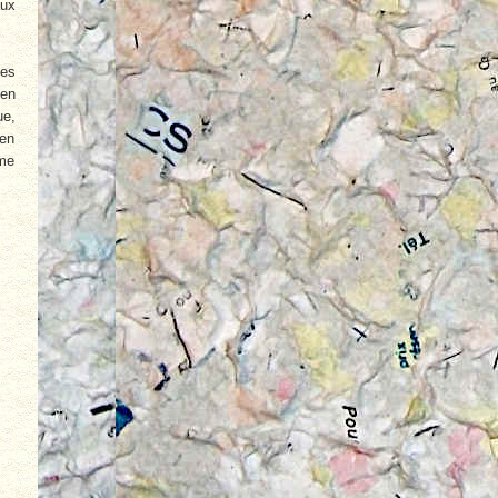
aux
les
 en
ue,
’en
mme