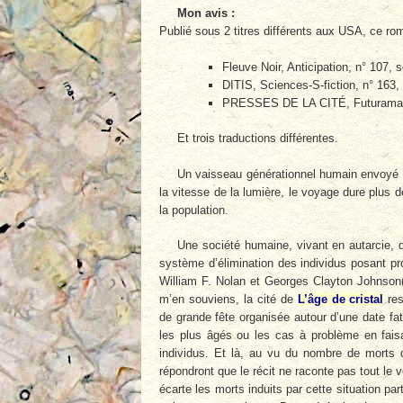
Mon avis :
Publié sous 2 titres différents aux USA, ce roma
Fleuve Noir, Anticipation, n° 107, s
DITIS, Sciences-S-fiction, n° 163, 
PRESSES DE LA CITÉ, Futurama
Et trois traductions différentes.
Un vaisseau générationnel humain envoyé 
la vitesse de la lumière, le voyage dure plus d
la population.
Une société humaine, vivant en autarcie, 
système d’élimination des individus posant p
William F. Nolan et Georges Clayton Johnson
m’en souviens, la cité de
L’âge de cristal
res
de grande fête organisée autour d’une date fat
les plus âgés ou les cas à problème en faisa
individus. Et là, au vu du nombre de morts 
répondront que le récit ne raconte pas tout le
écarte les morts induits par cette situation pa