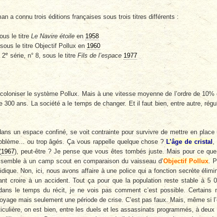
n a connu trois éditions françaises sous trois titres différents :
ous le titre
Le Navire étoile
en
1958
sous le titre Objectif Pollux en
1960
e
 2
série, n° 8, sous le titre
Fils de l’espace
1977
coloniser le système Pollux. Mais à une vitesse moyenne de l’ordre de 10%
e 300 ans. La société a le temps de changer. Et il faut bien, entre autre, régu
dans un espace confiné, se voit contrainte pour survivre de mettre en place
roblème... ou trop âgés. Ça vous rappelle quelque chose ?
L’âge de cristal
,
(
1967
), peut-être ? Je pense que vous êtes tombés juste. Mais pour ce que
semble à un camp scout en comparaison du vaisseau d’
Objectif Pollux
. 
idique. Non, ici, nous avons affaire à une police qui a fonction secrète élimi
nt croire à un accident. Tout ça pour que la population reste stable à 5 
dans le temps du récit, je ne vois pas comment c’est possible. Certains
 voyage mais seulement une période de crise. C’est pas faux. Mais, même si l
rticulière, on est bien, entre les duels et les assassinats programmés, à deux