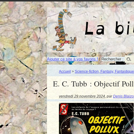
Ajouter ce site à vos favoris !
|
Rechercher :
Accueil
>
Science-fiction, Fantasy, Fantastique
E. C. Tubb : Objectif Pol
vendredi 29 novembre 2024
,
par
Denis Blaizo