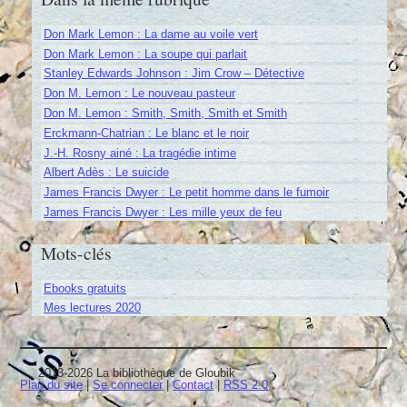
Don Mark Lemon : La dame au voile vert
Don Mark Lemon : La soupe qui parlait
Stanley Edwards Johnson : Jim Crow – Détective
Don M. Lemon : Le nouveau pasteur
Don M. Lemon : Smith, Smith, Smith et Smith
Erckmann-Chatrian : Le blanc et le noir
J.-H. Rosny ainé : La tragédie intime
Albert Adès : Le suicide
James Francis Dwyer : Le petit homme dans le fumoir
James Francis Dwyer : Les mille yeux de feu
Mots-clés
Ebooks gratuits
Mes lectures 2020
2013-2026 La bibliothèque de Gloubik
Plan du site
|
Se connecter
|
Contact
|
RSS 2.0