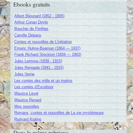
Ebooks gratuits
Albert Bleunard (1852 - 1905)
Arthur Conan Doyle
Boucher de Perthes
Camille Debans
Contes et nouvelles de L’initiation
Emeric Hulme-Beaman (1864 — 1937)
Frank Richard Stockton (1834 — 1902)
Jules Lermina (1839 - 1915)
Jules Rengade (1841 - 1915)
Jules Verne
Les contes des mille et un matins
Les contes d’Excelsior
Maurice Level
Maurice Renard
Mes nouvelles
Romans, contes et nouvelles de La vie mystérieuse
Rudyard Kipling
Dans la même rubrique