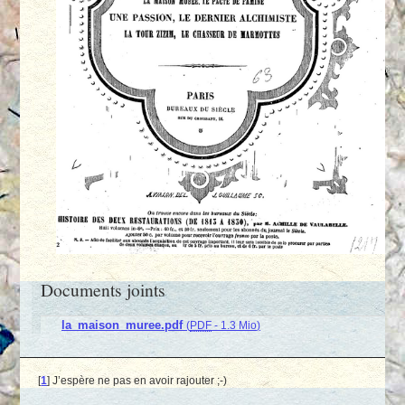
Documents joints
la_maison_muree.pdf
(
PDF
-
1.3 Mio
)
[
1
]
J’espère ne pas en avoir rajouter ;-)