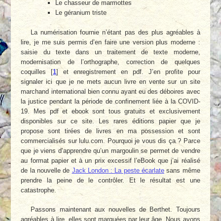
Le chasseur de marmottes
Le géranium triste
La numérisation fournie n’étant pas des plus agréables à
lire, je me suis permis d’en faire une version plus moderne :
saisie du texte dans un traitement de texte moderne,
modernisation de l’orthographe, correction de quelques
coquilles
[
1
]
et enregistrement en pdf. J’en profite pour
signaler ici que je ne mets aucun livre en vente sur un site
marchand international bien connu ayant eu des déboires avec
la justice pendant la période de confinement liée à la COVID-
19. Mes pdf et ebook sont tous gratuits et exclusivement
disponibles sur ce site. Les rares éditions papier que je
propose sont tirées de livres en ma possession et sont
commercialisés sur lulu.com. Pourquoi je vous dis ça ? Parce
que je viens d’apprendre qu’un margoulin se permet de vendre
au format papier et à un prix excessif l’eBook que j’ai réalisé
de la nouvelle de
Jack London : La peste écarlate
sans même
prendre la peine de le contrôler. Et le résultat est une
catastrophe.
Passons maintenant aux nouvelles de Berthet. Toujours
agréables à lire, elles sont marquées par leur âge. Nous avons