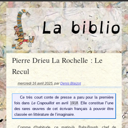
Pierre Drieu La Rochelle : Le
Recul
mercredi 16 avril 2025
,
par
Denis Blaizot
Ce très court conte de presse a paru pour la première
fois dans
Le Crapouillot
en avril
1918
. Elle constitue l"une
des rares œuvres de cet écrivain français à pouvoir être
classée en littérature de l’imaginaire.
Comme d’habitude, ce matin-là, Bahr-Bouph, chef de