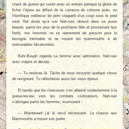
chant de guerre qui vante avec un entrain panique la gloire de
ficher l’épieu au défaut de la cuirasse du colosse poilu, ou
l’horrifique noblesse de périr craquelé d’un coup sous le pied
rond. Nul doute qu’à voir Nah-nan, dressé dans sa jeune
beauté, parmi les jeux de la prochaine fête et proclamant leur
fierté, nos hommes ne se reprennent de passion pour la
besogne inévitable et ne vouent les mammouths à de
mémorables hécatombes.
Bahr-Bouph regarda sa femme avec admiration, Nah-nan
avec mépris et décida :
— Tu resteras là. Tâche de nous incruster quelque chose
de ravigotant. Tu rafistoleras aussi les vieux épieux.
Et tandis que les chasseurs s’en allaient modestement à la
queue-leu-leu vers les combats civilisateurs, Nah-nan
s’allongea parmi les femmes, murmurant :
— Maintenant j’ai le recul nécessaire. La chasse aux
Mammouths a trouvé son poète.