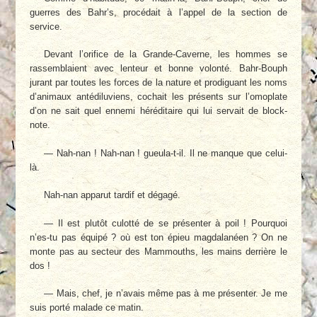
guerres des Bahr’s, procédait à l’appel de la section de
service.
Devant l’orifice de la Grande-Caverne, les hommes se
rassemblaient avec lenteur et bonne volonté. Bahr-Bouph
jurant par toutes les forces de la nature et prodiguant les noms
d’animaux antédiluviens, cochait les présents sur l’omoplate
d’on ne sait quel ennemi héréditaire qui lui servait de block-
note.
— Nah-nan ! Nah-nan ! gueula-t-il. Il ne manque que celui-
là.
Nah-nan apparut tardif et dégagé.
— Il est plutôt culotté de se présenter à poil ! Pourquoi
n’es-tu pas équipé ? où est ton épieu magdalanéen ? On ne
monte pas au secteur des Mammouths, les mains derrière le
dos !
— Mais, chef, je n’avais même pas à me présenter. Je me
suis porté malade ce matin.