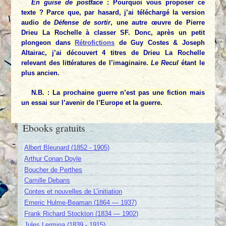
En guise de postface
: Pourquoi vous proposer ce
texte ? Parce que, par hasard, j’ai téléchargé la version
audio de
Défense de sortir
, une autre œuvre de Pierre
Drieu La Rochelle à classer SF. Donc, après un petit
plongeon dans
Rétrofictions
de Guy Costes & Joseph
Altairac, j’ai découvert 4 titres de Drieu La Rochelle
relevant des littératures de l’imaginaire.
Le Recul
étant le
plus ancien.
N.B. : La prochaine guerre n’est pas une fiction mais
un essai sur l’avenir de l’Europe et la guerre.
Ebooks gratuits
Albert Bleunard (1852 - 1905)
Arthur Conan Doyle
Boucher de Perthes
Camille Debans
Contes et nouvelles de L’initiation
Emeric Hulme-Beaman (1864 — 1937)
Frank Richard Stockton (1834 — 1902)
Jules Lermina (1839 - 1915)