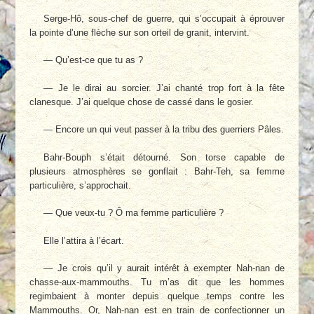
Serge-Hô, sous-chef de guerre, qui s’occupait à éprouver
la pointe d’une flèche sur son orteil de granit, intervint.
— Qu’est-ce que tu as ?
— Je le dirai au sorcier. J’ai chanté trop fort à la fête
clanesque. J’ai quelque chose de cassé dans le gosier.
— Encore un qui veut passer à la tribu des guerriers Pâles.
Bahr-Bouph s’était détourné. Son torse capable de
plusieurs atmosphères se gonflait : Bahr-Teh, sa femme
particulière, s’approchait.
— Que veux-tu ? Ô ma femme particulière ?
Elle l’attira à l’écart.
— Je crois qu’il y aurait intérêt à exempter Nah-nan de
chasse-aux-mammouths. Tu m’as dit que les hommes
regimbaient à monter depuis quelque temps contre les
Mammouths. Or, Nah-nan est en train de confectionner un