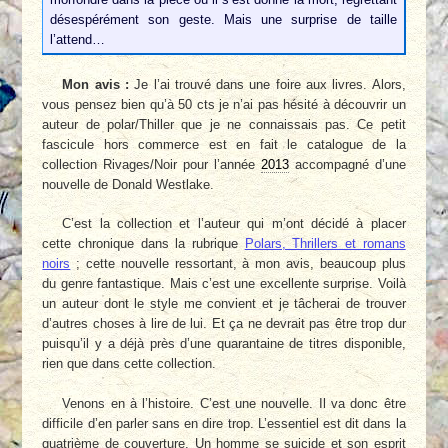
désespérément son geste. Mais une surprise de taille
l’attend…
Mon avis :
Je l’ai trouvé dans une foire aux livres. Alors,
vous pensez bien qu’à 50 cts je n’ai pas hésité à découvrir un
auteur de polar/Thiller que je ne connaissais pas. Ce petit
fascicule hors commerce est en fait le catalogue de la
collection Rivages/Noir pour l’année
2013
accompagné d’une
nouvelle de Donald Westlake.
C’est la collection et l’auteur qui m’ont décidé à placer
cette chronique dans la rubrique
Polars, Thrillers et romans
noirs
; cette nouvelle ressortant, à mon avis, beaucoup plus
du genre fantastique. Mais c’est une excellente surprise. Voilà
un auteur dont le style me convient et je tâcherai de trouver
d’autres choses à lire de lui. Et ça ne devrait pas être trop dur
puisqu’il y a déjà près d’une quarantaine de titres disponible,
rien que dans cette collection.
Venons en à l’histoire. C’est une nouvelle. Il va donc être
difficile d’en parler sans en dire trop. L’essentiel est dit dans la
quatrième de couverture. Un homme se suicide et son esprit