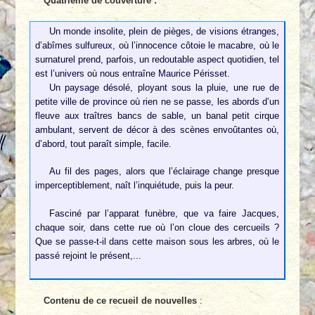
Quatrième de couverture :
Un monde insolite, plein de pièges, de visions étranges,
d’abîmes sulfureux, où l’innocence côtoie le macabre, où le
surnaturel prend, parfois, un redoutable aspect quotidien, tel
est l’univers où nous entraîne Maurice Périsset.
Un paysage désolé, ployant sous la pluie, une rue de
petite ville de province où rien ne se passe, les abords d’un
fleuve aux traîtres bancs de sable, un banal petit cirque
ambulant, servent de décor à des scènes envoûtantes où,
d’abord, tout paraît simple, facile.
Au fil des pages, alors que l’éclairage change presque
imperceptiblement, naît l’inquiétude, puis la peur.
Fasciné par l’apparat funèbre, que va faire Jacques,
chaque soir, dans cette rue où l’on cloue des cercueils ?
Que se passe-t-il dans cette maison sous les arbres, où le
passé rejoint le présent,...
Contenu de ce recueil de nouvelles
: