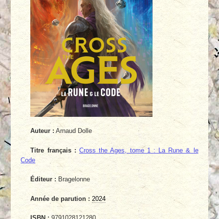
Auteur :
Arnaud Dolle
Titre français :
Cross the Ages, tome 1 : La Rune & le
Code
Éditeur :
Bragelonne
Année de parution :
2024
ISBN :
9791028121280