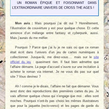
UN ROMAN ÉPIQUE ET FOISONNANT DANS
L’EXTRAORDINAIRE UNIVERS DE CROSS THE AGES !
Mon avis :
Mais pourquoi j’ai dit oui ? Honnêtement,
l’illustration de couverture y est pour quelque chose. Et cette
annonce d’un mélange entre fantasy et cyberpunk, aussi.
Mais j’aurais du me méfier.
Pourquoi ? Parce que j’ai lu je ne sais où que ce roman
était écrit dans l’univers d’un jeu de cartes numériques à
collectionner. Jusque-là, me direz-vous.... mais sur le
site
officiel du jeu
: quasiment rien. Il faut bien admettre que
l’affaire démarre. La page d’accueil s’ouvre sur une incitation à
acheter le roman via internet. Je ne vous dis pas sur quel
site ? Vous devinez ?
Ah ! comme je le disais, l’affaire ne fait que démarrer. Vous
avez donc des reproductions des premières cartes du jeu. Je
vais affirmer quelque chose qui n’engage que moi : elles sont
moches. Pourquoi n’ont-ils pas choisi les mêmes illustrateurs
que pour la jaquette (recto-verso) et les pages de garde du