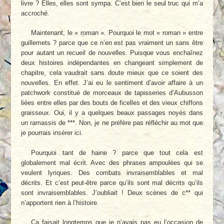
livre ? Elles, elles sont sympa. C’est bien le seul truc qui m’a
accroché.
Maintenant, le « roman ». Pourquoi le mot « roman » entre
guillemets ? parce que ce n’en est pas vraiment un sans être
pour autant un recueil de nouvelles. Puisque vous enchaînez
deux histoires indépendantes en changeant simplement de
chapitre, cela vaudrait sans doute mieux que ce soient des
nouvelles. En effet. J’ai eu le sentiment d’avoir affaire à un
patchwork constitué de morceaux de tapisseries d’Aubusson
liées entre elles par des bouts de ficelles et des vieux chiffons
graisseux. Oui, il y a quelques beaux passages noyés dans
un ramassis de ***. Non, je ne préfère pas réfléchir au mot que
je pourrais insérer ici.
Pourquoi tant de haine ? parce que tout cela est
globalement mal écrit. Avec des phrases ampoulées qui se
veulent lyriques. Des combats invraisemblables et mal
décrits. Et c’est peut-être parce qu’ils sont mal décrits qu’ils
sont invraisemblables. J’oubliait ! Deux scènes de c** qui
n’apportent rien à l’histoire.
Ça faisait longtemps que je n’avais pas eu l’occasion de